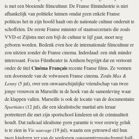
is met een bloeiende filmcultuur. De Franse filmindustrie is niet
afhankelijk van politieke luimen omdat geen enkele Franse
politicus het in zijn hoofd haalt om de nationale cultuur onderuit te
schoffelen. De eerste Franse minister of staatssecretaris die zoals
VVD-er Zijlstra met een bijl de cultuur te lijf gaat, moet nog
geboren worden. Bedenk even hoe de internationale filmcultuur er
zou uitzien zonder de Franse cinema. Inderdaad: een stuk minder
interessant. Focus Filmtheater in Arnhem begrijpt dat en vertoont
Cinéma Français
onder de titel
recente Franse films. Ze vormen
een doorsnede van de volwassen Franse cinema. Zoals
Max &
Lenny
(5 jul), over een onwaarschijnlijke vriendschap van twee
jonge vrouwen in Marseille in de hoek van de samenleving waar
de klappen vallen. Marseille is ook de locatie van de documentaire
Spartiates
(12 jul), die een idealistische martial arts leraar
portretteert die met zijn sportschool kinderen uit de criminaliteit
houdt. Dat radicaal idealisme geen garantie is voor eeuwig geluk
is te zien in
Vie sauvage
(19 jul), waarin een getrouwd stel hun
twee kinderen ver van de verdorven consumptiemaatschappij half-