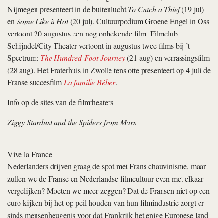
Nijmegen presenteert in de buitenlucht
To Catch a Thief
(19 jul)
en
Some Like it Hot
(20 jul). Cultuurpodium Groene Engel in Oss
vertoont 20 augustus een nog onbekende film. Filmclub
Schijndel/City Theater vertoont in augustus twee films bij ’t
Spectrum:
The Hundred-Foot Journey
(21 aug) en verrassingsfilm
(28 aug). Het Fraterhuis in Zwolle tenslotte presenteert op 4 juli de
Franse succesfilm
La famille Bélier
.
Info op de sites van de filmtheaters
Ziggy Stardust and the Spiders from Mars
Vive la France
Nederlanders drijven graag de spot met Frans chauvinisme, maar
zullen we de Franse en Nederlandse filmcultuur even met elkaar
vergelijken? Moeten we meer zeggen? Dat de Fransen niet op een
euro kijken bij het op peil houden van hun filmindustrie zorgt er
sinds mensenheugenis voor dat Frank­rijk het enige Europese land