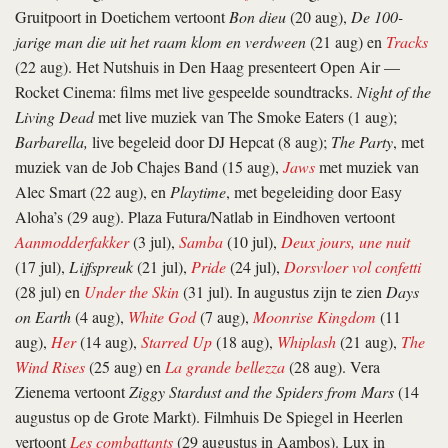
Gruitpoort in Doetichem vertoont
Bon dieu
(20 aug),
De 100-
jarige man die uit het raam klom en verdween
(21 aug) en
Tracks
(22 aug). Het Nutshuis in Den Haag presenteert Open Air —
Rocket Cinema: films met live gespeelde soundtracks.
Night of the
Living Dead
met live muziek van The Smoke Eaters (1 aug);
Barbarella,
live begeleid door DJ Hepcat (8 aug);
The Party
, met
muziek van de Job Chajes Band (15 aug),
Jaws
met muziek van
Alec Smart (22 aug), en
Playtime
, met begeleiding door Easy
Aloha’s (29 aug). Plaza Futura/Natlab in Eindhoven vertoont
Aanmodderfakker
(3 jul),
Samba
(10 jul),
Deux jours, une nuit
(17 jul),
Lijfspreuk
(21 jul),
Pride
(24 jul),
Dorsvloer vol confetti
(28 jul) en
Under the Skin
(31 jul). In augustus zijn te zien
Days
on Earth
(4 aug),
White God
(7 aug),
Moonrise Kingdom
(11
aug),
Her
(14 aug),
Starred Up
(18 aug),
Whiplash
(21 aug),
The
Wind Rises
(25 aug) en
La grande bellezza
(28 aug). Vera
Zienema vertoont
Ziggy Stardust and the Spiders from Mars
(14
augustus op de Grote Markt). Filmhuis De Spiegel in Heerlen
vertoont
Les combattants
(29 augustus in Aambos). Lux in