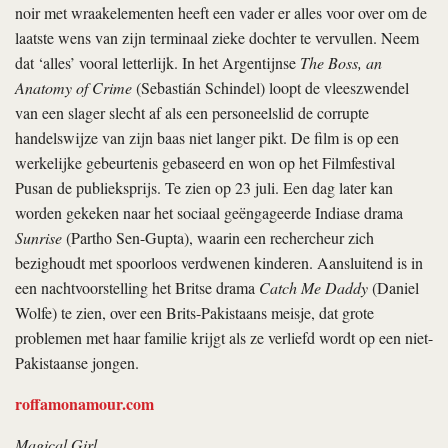
noir met wraakelementen heeft een vader er alles voor over om de
laatste wens van zijn terminaal zieke dochter te vervullen. Neem
dat ‘alles’ vooral letterlijk. In het Argentijnse
The Boss, an
Anatomy of Crime
(Sebastián Schindel) loopt de vleeszwendel
van een slager slecht af als een personeelslid de corrupte
handelswijze van zijn baas niet langer pikt. De film is op een
werkelijke gebeurtenis gebaseerd en won op het Filmfestival
Pusan de publieksprijs. Te zien op 23 juli. Een dag later kan
worden gekeken naar het sociaal geëngageerde Indiase drama
Sunrise
(Partho Sen-Gupta), waarin een rechercheur zich
bezighoudt met spoorloos verdwenen kinderen. Aansluitend is in
een nachtvoorstelling het Britse drama
Catch Me Daddy
(Daniel
Wolfe) te zien, over een Brits-Pakistaans meisje, dat grote
problemen met haar familie krijgt als ze verliefd wordt op een niet-
Pakistaanse jongen.
roffamonamour.com
Magical Girl