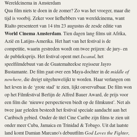
Wereldcinema in Amsterdam
Qua film niets te doen in de zomer? Zo was het vroeger, maar die
tijd is voorbij. Zeker voor liefhebbers van wereldcinema, want
Rialto presenteert van 14 t/m 23 augustus de zesde editie van
World Cinema Amsterdam
. Tien dagen lang films uit Afrika,
Azië en Latijns-Amerika. Het hart van het festival is de
competitie, waarin gestreden wordt om twee prijzen: de jury- en
de publieksprijs. Het festival opent met
Ixcanul
, het
speelfilmdebuut van de Guatemalteekse regisseur Jayro
Bustamante. De film gaat over een Maya-dochter in de
middle of
nowhere
, die dreigt uitgehuwelijkt te worden. Haar verlangen om
het leven in de ‘grote stad’ te zien, lijkt onvervulbaar. De film won
op het Filmfestival Berlijn de Alfred Bauer Award, de prijs voor
een film die ‘nieuwe perspectieven biedt op de filmkunst’. Net als
twee jaar geleden besteedt het festival speciale aandacht aan het
Caribisch gebied. Onder de titel Cine Caribe zijn films te zien uit
onder meer Cuba, Jamaica en Trinidad & Tobago. Uit dat laatste
land komt Damian Marcano’s debuutfilm
God Loves the Fighter
,