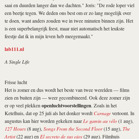
saai en duurden langer dan we dachten." Joris: "De rode loper viel
een beetje tegen. We deden ons best om er zo lang mogelijk over
te doen, want anders zouden we in twee minuten binnen zijn. Het
is een superbelangrijk feest, maar niet automatisch het leukste
feestje dat ik in mijn leven heb meegemaakt."
lab111.nl
A Single Life
Frisse lucht
Het is zomer en dus wordt het beste van twee werelden — films
zien en buiten zijn — weer gecombineerd. Ook deze zomer zijn
openluchtvoorstellingen
er op veel plekken
. Zoals in het
Ketelhuis, dat op 25 juli als het donker wordt
Carnage
vertoont. In
augustus kan hier worden gekeken naar
Le gamin au vélo
(1 aug),
127 Hours
(8 aug),
Songs From the Second Floor
(15 aug),
The
Artist
(22 aug) en
El secreto de sus ojos
(29 aug). Filmhuis