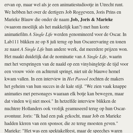
ervan op, maar wel als je een animatiestudiootje in Utrecht runt.
We hebben het over de dertigers Job Roggeveen, Joris Prins en
Job, Joris & Marieke
Marieke Blauw die onder de naam
(waarom moeilijk als het makkelijk kan?) met hun korte
animatiefilm
A Single Life
werden genomineerd voor de Oscar. In
Lab111 blikken ze op 8 juli terug op hun Oscarervaring en tonen
ze naast
A Single Life
hun andere werk, dat meerdere prijzen won.
Het maakt duidelijk dat de nominatie van
A Single Life
, waarin
met het verspringen van de naald op een vinylsingletje de tijd voor
een vrouw vóór- en achteruit springt, niet uit de blauwe hemel
kwam vallen. In een interview in
Het Parool
zochten de makers
het geheim van hun succes in de kale stijl. "We zien vaak knappe
animaties met personages waaraan elk botje kan bewegen, maar
dat vinden wij niet mooi." In hetzelfde interview blikken de
nuchtere Hollanders ook vrolijk geamuseerd terug op hun Oscar-
avontuur. Joris: "Ik had een pak gekocht, maar Job en Marieke
hadden kleren van een sponsor, die ze terug moesten geven."
Marieke: "Het was een spektakelfeest, maar de speeches waren