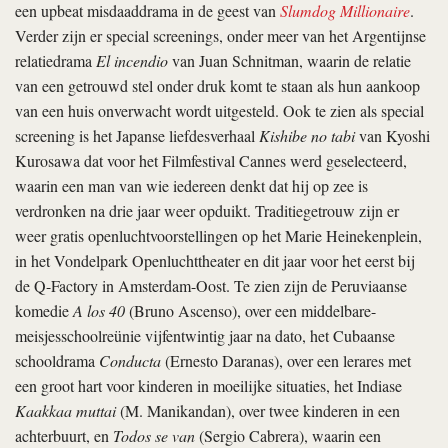
een upbeat misdaaddrama in de geest van
Slumdog Millionaire
.
Verder zijn er special screenings, onder meer van het Argentijnse
relatiedrama
El incendio
van Juan Schnitman, waarin de relatie
van een getrouwd stel onder druk komt te staan als hun aankoop
van een huis onverwacht wordt uitgesteld. Ook te zien als special
screening is het Japanse liefdesverhaal
Kishibe no tabi
van Kyoshi
Kurosawa dat voor het Filmfestival Cannes werd geselecteerd,
waarin een man van wie iedereen denkt dat hij op zee is
verdronken na drie jaar weer opduikt. Traditiegetrouw zijn er
weer gratis openluchtvoorstellingen op het Marie Heinekenplein,
in het Vondelpark Openluchttheater en dit jaar voor het eerst bij
de Q-Factory in Amsterdam-Oost. Te zien zijn de Peruviaanse
komedie
A los 40
(Bruno Ascenso), over een middelbare-
meisjesschoolreünie vijfentwintig jaar na dato, het Cubaanse
schooldrama
Conducta
(Ernesto Daranas), over een lerares met
een groot hart voor kinderen in moeilijke situaties, het Indiase
Kaakkaa muttai
(M. Manikandan), over twee kinderen in een
achterbuurt, en
Todos se van
(Sergio Cabrera), waarin een