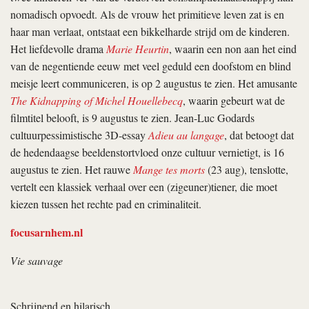
nomadisch opvoedt. Als de vrouw het primitieve leven zat is en
haar man verlaat, ontstaat een bikkelharde strijd om de kinderen.
Het liefdevolle drama
Marie Heurtin
, waarin een non aan het eind
van de negentiende eeuw met veel geduld een doofstom en blind
meisje leert communiceren, is op 2 augustus te zien. Het amusante
The Kidnapping of Michel Houellebecq
, waarin gebeurt wat de
filmtitel belooft, is 9 augustus te zien. Jean-Luc Godards
cultuurpessimistische 3D-essay
Adieu au langage
, dat betoogt dat
de hedendaagse beeldenstortvloed onze cultuur vernietigt, is 16
augustus te zien. Het rauwe
Mange tes morts
(23 aug), tenslotte,
vertelt een klassiek verhaal over een (zigeuner)tiener, die moet
kiezen tussen het rechte pad en criminaliteit.
focusarnhem.nl
Vie sauvage
Schrijnend en hilarisch