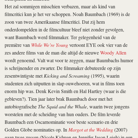
Het zal sommigen misschien verbazen, maar als kind van
filmcritici kun je het ver schoppen. Noah Baumbach (1969) is de
zoon van twee Amerikaanse filmcritici. Dat zij hem
onderdompelden in de filmcultuur bleef niet zonder gevolgen,
want Baumbach werd filmmaker. Ter gelegenheid van de
première van
While We’re Young
vertoont EYE ook vier van de
zes andere films van de man die altijd de nieuwe
Woody Allen
wordt genoemd. Valt wat voor te zeggen, maar Baumbachs humor
is schrijnender en zwarter. De filmmaker debuteerde op zijn
zesentwintigste met
Kicking and Screaming
(1995), waarin
studenten zich uitputten in slap ouwehoeren, wat in films toen
enorm hip was. Denk Kevin Smith en Hal Hartley (waar is die
gebleven?). Tien jaar later brak Baumbach door met het
autobiografische
The Squid and the Whale
, waarin twee jongens
worstelen met de scheiding van hun ouders. De film leverde
Baumbach een Oscarnominatie voor beste scenario en drie
Golden Globe nominaties op. In
Margot at the Wedding
(2007)
gaan twee zussen (Nicole Kidman en Jennifer Jason Leigh) in een