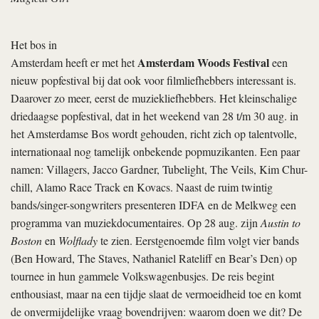
Het bos in
Amsterdam Woods Festival
Amsterdam heeft er met het
een
nieuw popfestival bij dat ook voor filmliefhebbers interessant is.
Daarover zo meer, eerst de mu­ziek­liefhebbers. Het kleinschalige
driedaagse popfestival, dat in het weekend van 28 t/m 30 aug. in
het Amsterdamse Bos wordt gehouden, richt zich op talentvolle,
internationaal nog tamelijk onbekende popmuzikanten. Een paar
namen: Villagers, Jacco Gardner, Tubelight, The Veils, Kim Chur-
chill, Alamo Race Track en Kovacs. Naast de ruim twintig
bands/singer-songwriters presenteren IDFA en de Melkweg een
programma van muziekdocumentaires. Op 28 aug. zijn
Austin to
Boston
en
Wolflady
te zien. Eerstgenoemde film volgt vier bands
(Ben Howard, The Staves, Nathaniel Rateliff en Bear’s Den) op
tournee in hun gammele Volkswagenbusjes. De reis begint
enthousiast, maar na een tijdje slaat de vermoeidheid toe en komt
de onvermijdelijke vraag bovendrijven: waarom doen we dit? De