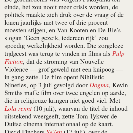
einde, het zou nooit meer crisis worden, de
politiek maakte zich druk over de vraag of de
lonen jaarlijks met twee of drie procent
moesten stijgen, en Van Kooten en De Bie’s
slogan ‘Geen gezeik, iedereen rijk’ zou
spoedig werkelijkheid worden. Die zorgeloze
Pulp
tijdgeest was terug te vinden in films als
Fiction
, dat de stroming van Nouvelle
Violence — grof geweld met een knipoog —
in gang zette. De film opent Nihilistic
Dogma
Nineties, op 3 juli gevolgd door
, Kevin
Smiths maffe film over twee engelen op aarde,
die in religieuze kringen niet goed viel. Met
Lola rennt
(10 juli), waarvan de titel de inhoud
uitstekend weergeeft, zette Tom Tykwer de
Duitse cinema internationaal op de kaart.
Se7en
David Finchers
(17 juli), over de