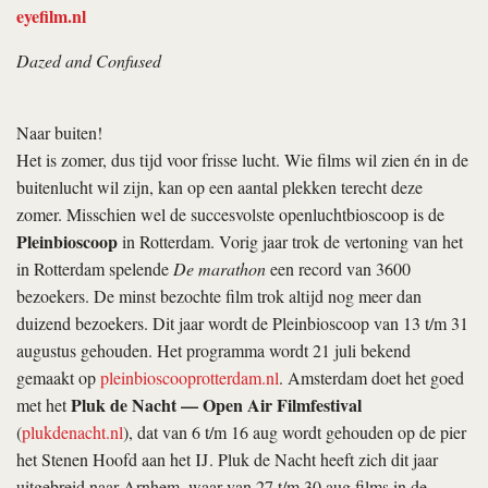
eyefilm.nl
Dazed and Confused
Naar buiten!
Het is zomer, dus tijd voor frisse lucht. Wie films wil zien én in de
buitenlucht wil zijn, kan op een aantal plekken terecht deze
zomer. Misschien wel de succesvolste openluchtbioscoop is de
Pleinbioscoop
in Rotterdam. Vorig jaar trok de vertoning van het
in Rotterdam spelende
De marathon
een record van 3600
bezoekers. De minst bezochte film trok altijd nog meer dan
duizend bezoekers. Dit jaar wordt de Pleinbioscoop van 13 t/m 31
augustus gehouden. Het programma wordt 21 juli bekend
gemaakt op
pleinbioscooprotterdam.nl
. Amsterdam doet het goed
Pluk de Nacht — Open Air Filmfestival
met het
(
plukdenacht.nl
), dat van 6 t/m 16 aug wordt gehouden op de pier
het Stenen Hoofd aan het IJ. Pluk de Nacht heeft zich dit jaar
uitgebreid naar Arnhem, waar van 27 t/m 30 aug films in de