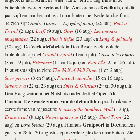
Ketelhuis
buitenlucht worden vertoond. Het Amsterdamse
, dat dit
jaar vijftien jaar bestaat, gaat naar buiten met Nederlandse films.
Te zien zijn:
André Hazes — Zij geloof in mij
(26 juli),
Rent-a-
Friend
(2 aug),
Leef!
(9 aug),
Ober
(16 aug),
Les amours
imaginaires
(22 aug),
Alles is liefde
(23 aug) en
Lang & gelukkig
Verkadefabriek
(30 aug). De
in Den Bosch zoekt ook de
buitenlucht op met
Grand Central
(4 en 5 juli),
Casse-tête chinois
(8 en 19 juli),
Prisoners
(11 en 12 juli) en
Kon-Tiki
(25 en 26 juli).
In augustus zijn te zien:
The Wolf of Wall Street
(1 en 2 aug),
Snowpiercer
(8 en 9 aug),
Prince Avalanche
(15 en 16 aug),
Supernova
(22 en 23 aug) en
Spies & Glistrup
(29 en 30 aug). In
Open Air
Den Haag vertoont het Nutshuis onder de titel
Cinema: De zwoele zomer van de debuutfilm
spraakmakende
eerste films van regisseurs:
Beasts of the Southern Wild
(1 aug),
Eraserhead
(8 aug),
Ne me quitte pas
(15 aug),
Short Term
(22
Gruipoort
aug) en
Love Steaks
(29 aug). Filmhuis
in Doetinchem
gaat van 28 tot 30 augustus op meerdere plekken naar buiten. Zie