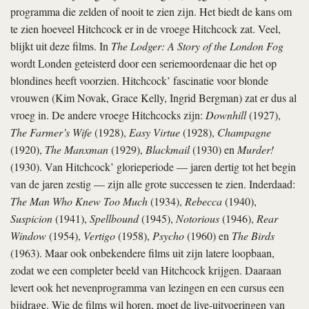
programma die zelden of nooit te zien zijn. Het biedt de kans om
te zien hoeveel Hitchcock er in de vroege Hitchcock zat. Veel,
blijkt uit deze films. In
The Lodger: A Story of the London Fog
wordt Londen geteisterd door een seriemoordenaar die het op
blondines heeft voorzien. Hitchcock’ fascinatie voor blonde
vrouwen (Kim Novak, Grace Kelly, Ingrid Bergman) zat er dus al
vroeg in. De andere vroege Hitchcocks zijn:
Downhill
(1927),
The Farmer’s Wife
(1928),
Easy Virtue
(1928),
Champagne
(1920),
The Manxman
(1929),
Blackmail
(1930) en
Murder!
(1930). Van Hitchcock’ glorieperiode — jaren dertig tot het begin
van de jaren zestig — zijn alle grote successen te zien. Inderdaad:
The Man Who Knew Too Much
(1934),
Rebecca
(1940),
Suspicion
(1941),
Spellbound
(1945),
Notorious
(1946),
Rear
Window
(1954),
Vertigo
(1958),
Psycho
(1960) en
The Birds
(1963). Maar ook onbekendere films uit zijn latere loopbaan,
zodat we een completer beeld van Hitchcock krijgen. Daaraan
levert ook het nevenprogramma van lezingen en een cursus een
bijdrage. Wie de films wil horen, moet de live-uitvoeringen van