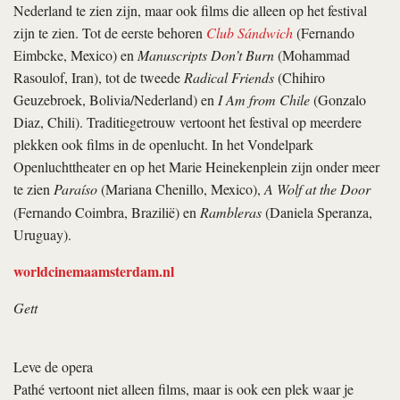
Nederland te zien zijn, maar ook films die alleen op het festival
zijn te zien. Tot de eerste behoren
Club Sándwich
(Fernando
Eimbcke, Mexico) en
Manuscripts Don’t Burn
(Mohammad
Rasoulof, Iran), tot de tweede
Radical Friends
(Chihiro
Geuzebroek, Bolivia/Nederland) en
I Am from Chile
(Gonzalo
Diaz, Chili). Traditiegetrouw vertoont het festival op meerdere
plekken ook films in de openlucht. In het Vondelpark
Openluchttheater en op het Marie Heinekenplein zijn onder meer
te zien
Paraíso
(Mariana Chenillo, Mexico),
A Wolf at the Door
(Fernando Coimbra, Brazilië) en
Rambleras
(Daniela Speranza,
Uruguay).
worldcinemaamsterdam.nl
Gett
Leve de opera
Pathé vertoont niet alleen films, maar is ook een plek waar je