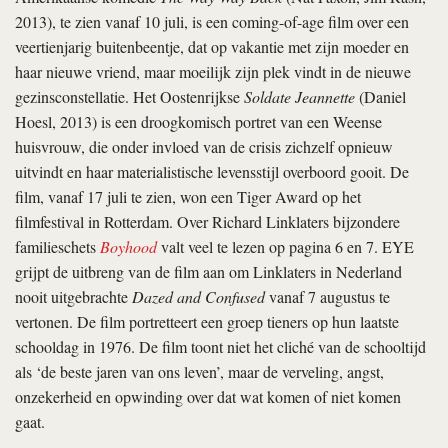
2013), te zien vanaf 10 juli, is een coming-of-age film over een
veertienjarig buitenbeentje, dat op vakantie met zijn moeder en
haar nieuwe vriend, maar moeilijk zijn plek vindt in de nieuwe
gezinsconstellatie. Het Oostenrijkse
Soldate Jeannette
(Daniel
Hoesl, 2013) is een droogkomisch portret van een Weense
huisvrouw, die onder invloed van de crisis zichzelf opnieuw
uitvindt en haar materialistische levensstijl overboord gooit. De
film, vanaf 17 juli te zien, won een Tiger Award op het
filmfestival in Rotterdam. Over Richard Linklaters bijzondere
familieschets
Boyhood
valt veel te lezen op pagina 6 en 7. EYE
grijpt de uitbreng van de film aan om Linklaters in Nederland
nooit uitgebrachte
Dazed and Confused
vanaf 7 augustus te
vertonen. De film portretteert een groep tieners op hun laatste
schooldag in 1976. De film toont niet het cliché van de schooltijd
als ‘de beste jaren van ons leven’, maar de verveling, angst,
onzekerheid en opwinding over dat wat komen of niet komen
gaat.