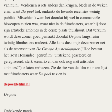
van nu.nl. Verdienen is iets anders dan krijgen, bleek in de weken
erna, want
De poel
trok ondanks de lovende recensies weinig
publiek. Misschien kwam het doordat hij wel in commerciële
bioscopen te zien was, maar niet in de filmtheaters, waar hij door
zijn artistieke ambities in de eerste plaats thuishoort. Dat verzuim
wordt deze zomer goed gemaakt doordat
De poel
langs ruim
twintig filmtheaters rouleert. Alle kans dus om je deze zomer net
als de recensent van
De Groene Amsterdammer
("Hoe bestaat
het, zo’n Hollandse ‘genrefilm’, uitstekend geacteerd en
geregisseerd, sterk scenario en dan ook nog mét artistieke
ambities?") te laten verbazen. Zie de site van de film voor een lijst
met filmtheaters waar
De poel
te zien is.
depoeldefilm.nl
De poel
Onbekende parels