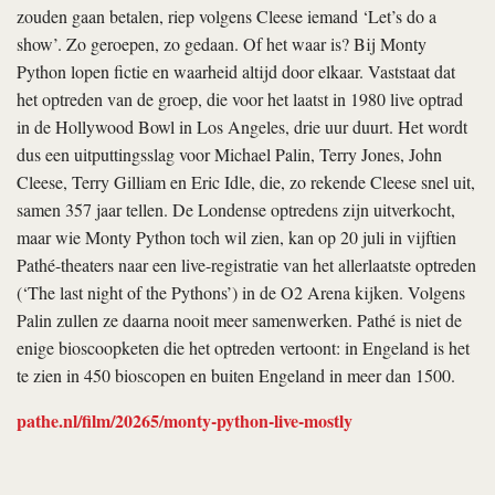
zouden gaan betalen, riep volgens Cleese iemand ‘Let’s do a
show’. Zo geroepen, zo gedaan. Of het waar is? Bij Monty
Python lopen fictie en waarheid altijd door elkaar. Vaststaat dat
het optreden van de groep, die voor het laatst in 1980 live optrad
in de Hollywood Bowl in Los Angeles, drie uur duurt. Het wordt
dus een uitputtingsslag voor Michael Palin, Terry Jones, John
Cleese, Terry Gilliam en Eric Idle, die, zo rekende Cleese snel uit,
samen 357 jaar tellen. De Londense optredens zijn uitverkocht,
maar wie Monty Python toch wil zien, kan op 20 juli in vijftien
Pathé-theaters naar een live-registratie van het allerlaatste optreden
(‘The last night of the Pythons’) in de O2 Arena kijken. Volgens
Palin zullen ze daarna nooit meer samenwerken. Pathé is niet de
enige bioscoopketen die het optreden vertoont: in Engeland is het
te zien in 450 bioscopen en buiten Engeland in meer dan 1500.
pathe.nl/film/20265/monty-python-live-mostly