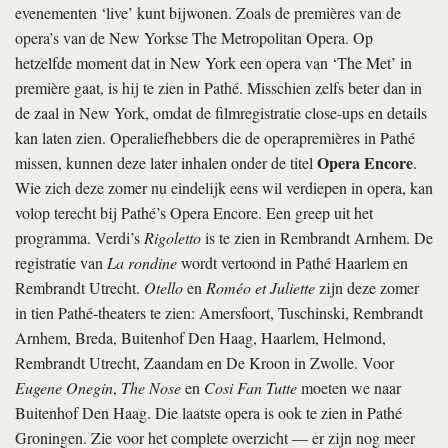
evenementen ‘live’ kunt bijwonen. Zoals de premières van de
opera’s van de New Yorkse The Metropolitan Opera. Op
hetzelfde moment dat in New York een opera van ‘The Met’ in
première gaat, is hij te zien in Pathé. Misschien zelfs beter dan in
de zaal in New York, omdat de filmregistratie close-­ups en details
kan laten zien. Operaliefhebbers die de opera­premières in Pathé
Opera Encore
missen, kunnen deze later inhalen onder de titel
.
Wie zich deze zomer nu eindelijk eens wil verdiepen in opera, kan
volop terecht bij Pathé’s Opera Encore. Een greep uit het
programma. Verdi’s
Rigoletto
is te zien in Rembrandt Arnhem. De
registratie van
La rondine
wordt vertoond in Pathé Haarlem en
Rembrandt Utrecht.
Otello
en
Roméo et Juliette
zijn deze zomer
in tien Pathé-theaters te zien: Amersfoort, Tuschinski, Rembrandt
Arnhem, Breda, Buitenhof Den Haag, Haarlem, Helmond,
Rembrandt Utrecht, Zaandam en De Kroon in Zwolle. Voor
Eugene Onegin
,
The Nose
en
Cosi Fan Tutte
moeten we naar
Buitenhof Den Haag. Die laatste opera is ook te zien in Pathé
Groningen. Zie voor het complete overzicht — er zijn nog meer