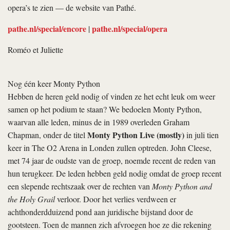
opera’s te zien — de website van Pathé.
pathe.nl/special/encore
pathe.nl/special/opera
|
Roméo et Juliette
Nog één keer Monty Python
Hebben de heren geld nodig of vinden ze het echt leuk om weer
samen op het podium te staan? We bedoelen Monty Python,
waarvan alle leden, minus de in 1989 overleden Graham
Monty Python Live (mostly)
Chapman, onder de titel
in juli tien
keer in The O2 Arena in Londen zullen optreden. John Cleese,
met 74 jaar de oudste van de groep, noemde recent de reden van
hun terugkeer. De leden hebben geld nodig omdat de groep recent
een slepende rechtszaak over de rechten van
Monty Python and
the Holy Grail
verloor. Door het verlies verdween er
achthonderdduizend pond aan juridische bijstand door de
gootsteen. Toen de mannen zich afvroegen hoe ze die rekening