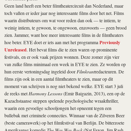
Geen land heeft een beter film­theatercircuit dan Nederland, maar
toch vallen er ieder jaar nog interessante films door het net. Films
waarin distributeurs om wat voor reden dan ook — te intiem, te
weinig intiem, te gewoon, te ongewoon, enzovoorts — geen brood
zien. Jammer, want hoe meer interessante films in de filmtheaters
Previously
hoe beter. EYE doet er iets aan met het programma
Unreleased
. Het bevat films die te zien waren op prominente
festivals, en er ook vaak prijzen wonnen. Deze zomer zijn vier
van zulke films minimaal een week in EYE te zien. Ze worden op
hun eerste vertoningsdag ingeleid door
Filmkrant
redacteuren. De
films zijn ook in een aantal filmtheaters te zien, maar op dit
moment van schrijven is nog niet bekend welke. EYE start 3 juli
de reeks met
Harmony Lessons
(Emir Baigazin, 2013), een op de
Kazachstaanse steppen spelende psychologische wraakthriller,
waarin een gevoelige schooljongen het opneemt tegen een
bullebak met criminele connecties. Winnaar van de Zilveren Beer
(beste camerawerk) op het filmfestival van Berlijn. De bitterzoete
Amerikaanse komedie
The Way Way Back
(Nat Faxon, Jim Rash,