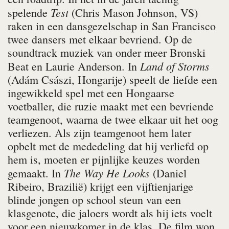
Test
spelende
(Chris Mason Johnson, VS)
raken in een dansgezelschap in San Francisco
twee dansers met elkaar bevriend. Op de
soundtrack muziek van onder meer Bronski
Land of Storms
Beat en Laurie Anderson. In
(Adám Császi, Hongarije) speelt de liefde een
ingewikkeld spel met een Hongaarse
voetballer, die ruzie maakt met een bevriende
teamgenoot, waarna de twee elkaar uit het oog
verliezen. Als zijn teamgenoot hem later
opbelt met de mededeling dat hij verliefd op
hem is, moeten er pijnlijke keuzes worden
The Way He Looks
gemaakt. In
(Daniel
Ribeiro, Brazilië) krijgt een vijftienjarige
blinde jongen op school steun van een
klasgenote, die jaloers wordt als hij iets voelt
voor een nieuwkomer in de klas. De film won