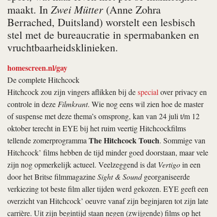
Zwei Mütter
maakt. In
(Anne Zohra
Berrached, Duitsland) worstelt een lesbisch
stel met de bureaucratie in spermabanken en
vruchtbaarheidsklinieken.
homescreen.nl/gay
De complete Hitchcock
Hitchcock zou zijn vingers aflikken bij de
special
over privacy en
controle in deze
Filmkrant
. Wie nog eens wil zien hoe de master
of suspense met deze thema’s omsprong, kan van 24 juli t/m 12
oktober terecht in EYE bij het ruim veertig Hitchcockfilms
The Hitchcock Touch
tellende zomerprogramma
. Sommige van
Hitchcock’ films hebben de tijd minder goed doorstaan, maar vele
zijn nog opmerkelijk actueel. Veelzeggend is dat
Vertigo
in een
door het Britse filmmagazine
Sight & Sound
georganiseerde
verkiezing tot beste film aller tijden werd gekozen. EYE geeft een
overzicht van Hitchcock’ oeuvre vanaf zijn beginjaren tot zijn late
carrière. Uit zijn begintijd staan negen (zwijgende) films op het