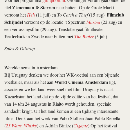
voor het programma
gruitpoort.nl
. Groninger Forum gaat onder de
Zienemaan & Sterren
titel
naar buiten. Op de Grote Markt
Filmclub
vertoont het
Heli
(11 juli) en
To Catch a Thief
(15 aug).
Schijndel
vertoont op de locatie ’t Spectrum
Marina
(22 aug) en
een verrassingsfilm (29 aug). Tenslotte gaat filmtheater
Fraterhuis
in Zwolle naar buiten met
The Butler
(5 juli).
Spies & Glistrup
Wereldcinema in Amsterdam
Bij Uruguay denken we door het WK-voetbal aan een bijtende
World Cinema Amsterdam
voetballer, maar als het aan
ligt,
associëren we het land weer snel met film. Uruguay is naast
Kazachstan het land dat op de vijfde editie van het festival, dat
van 14 t/m 24 augustus in Rialto wordt gehouden, speciale
aandacht krijgt. Uit het land komen al een tijdlang interessante
films. Denk aan het werk van Pabo Stoll en Juan Pablo Rebella
(
25 Watts
,
Whisky
) en Adrián Biniez (
Gigante
).Op het festival