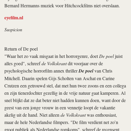
Bernard Hermanns muziek voor Hitchcockfilms niet overslaan.
eyefilm.nl
Suspicion
Return of De poel
"Waar het zo vaak misgaat in het horrorgenre, doet
De poel
juist
alles goed", schreef
de Volkskrant
dit voorjaar over de
psychologische horrorfilm annex thriller
De poel
van Chris
Mitchell. Daarin spelen Gijs Scholten van Aschat en Carine
Crutzen een getrouwd stel, dat met hun twee zoons en een collega
en zijn tienerdochter gezellig in de vrije natuur gaat kamperen. Al
snel blijkt dat ze dat beter niet hadden kunnen doen, want door de
geest van een jonge vrouw in een vennetje loopt de vakantie
akelig uit de hand. Niet alleen
de Volkskrant
was enthousiast,
maar de hele Nederlandse filmpers. "De film verdient net zo’n
groot publiek als Nederlandse romkoms", schreef de recensent