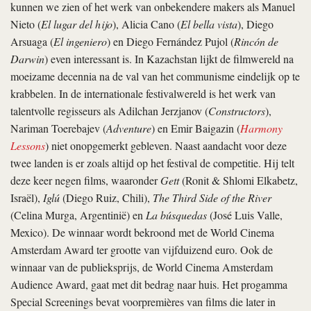
kunnen we zien of het werk van onbekendere makers als Manuel
Nieto (
El lugar del hijo
), Alicia Cano (
El bella vista
), Diego
Arsuaga (
El ingeniero
) en Diego Fernández Pujol (
Rincón de
Darwin
) even interessant is. In Kazachstan lijkt de filmwereld na
moeizame decennia na de val van het communisme eindelijk op te
krabbelen. In de internationale festivalwereld is het werk van
talentvolle regisseurs als Adilchan Jerzjanov (
Constructors
),
Nariman Toerebajev (
Adventure
) en Emir Baigazin (
Harmony
Lessons
) niet onopgemerkt gebleven. Naast aandacht voor deze
twee landen is er zoals altijd op het festival de competitie. Hij telt
deze keer negen films, waaronder
Gett
(Ronit & Shlomi Elkabetz,
Israël),
Iglú
(Diego Ruiz, Chili),
The Third Side of the River
(Celina Murga, Argentinië) en
La búsquedas
(José Luis Valle,
Mexico). De winnaar wordt bekroond met de World Cinema
Amsterdam Award ter grootte van vijfduizend euro. Ook de
winnaar van de publieksprijs, de World Cinema Amsterdam
Audience Award, gaat met dit bedrag naar huis. Het progamma
Special Screenings bevat voorpremières van films die later in