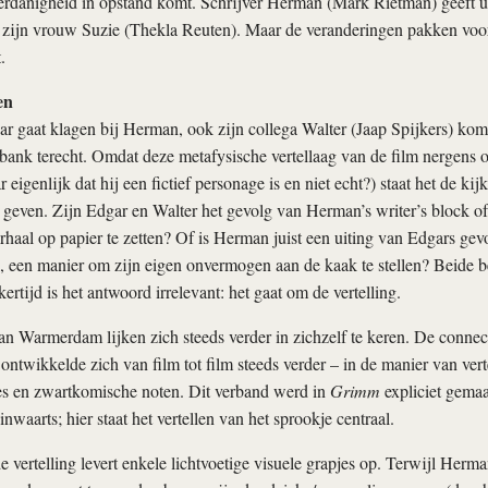
rdanigheid in opstand komt. Schrijver Herman (Mark Rietman) geeft ui
zijn vrouw Suzie (Thekla Reuten). Maar de veranderingen pakken voor 
.
en
ar gaat klagen bij Herman, ook zijn collega Walter (Jaap Spijkers) komt 
 bank terecht. Omdat deze metafysische vertellaag van de film nergens
eigenlijk dat hij een fictief personage is en niet echt?) staat het de kijke
e geven. Zijn Edgar en Walter het gevolg van Herman’s writer’s block 
rhaal op papier te zetten? Of is Herman juist een uiting van Edgars gev
 een manier om zijn eigen onvermogen aan de kaak te stellen? Beide b
kertijd is het antwoord irrelevant: het gaat om de vertelling.
n Warmerdam lijken zich steeds verder in zichzelf te keren. De connec
ontwikkelde zich van film tot film steeds verder – in de manier van vert
des en zwartkomische noten. Dit verband werd in
Grimm
expliciet gema
inwaarts; hier staat het vertellen van het sprookje centraal.
 vertelling levert enkele lichtvoetige visuele grapjes op. Terwijl Herm