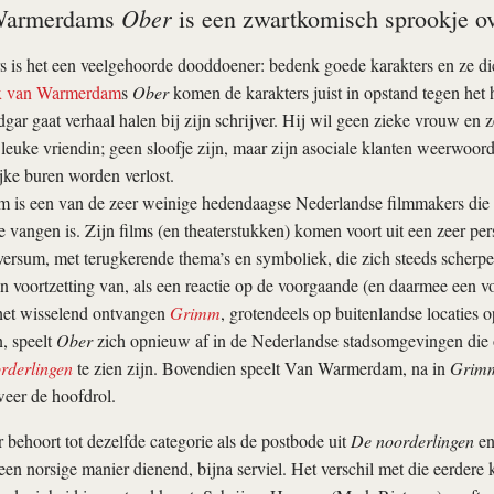
Ober
 Warmerdams
is een zwartkomisch sprookje ove
s is het een veelgehoorde dooddoener: bedenk goede karakters en ze dic
x van Warmerdam
s
Ober
komen de karakters juist in opstand tegen he
dgar gaat verhaal halen bij zijn schrijver. Hij wil geen zieke vrouw en 
leuke vriendin; geen sloofje zijn, maar zijn asociale klanten weerwoord
ijke buren worden verlost.
is een van de zeer weinige hedendaagse Nederlandse filmmakers die i
te vangen is. Zijn films (en theaterstukken) komen voort uit een zeer per
ersum, met terugkerende thema’s en symboliek, die zich steeds scherpe
en voortzetting van, als een reactie op de voorgaande (en daarmee een v
het wisselend ontvangen
Grimm
, grotendeels op buitenlandse locaties
, speelt
Ober
zich opnieuw af in de Nederlandse stadsomgevingen die 
rderlingen
te zien zijn. Bovendien speelt Van Warmerdam, na in
Grim
weer de hoofdrol.
 behoort tot dezelfde categorie als de postbode uit
De noorderlingen
en
 een norsige manier dienend, bijna serviel. Het verschil met die eerdere 