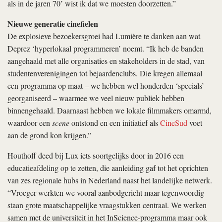
als in de jaren 70’ wist ik dat we moesten doorzetten.”
Nieuwe generatie cinefielen
De explosieve bezoekersgroei had Lumière te danken aan wat
Deprez ‘hyperlokaal programmeren’ noemt. “Ik heb de banden
aangehaald met alle organisaties en stakeholders in de stad, van
studentenverenigingen tot bejaardenclubs. Die kregen allemaal
een programma op maat – we hebben wel honderden ‘specials’
georganiseerd – waarmee we veel nieuw publiek hebben
binnengehaald. Daarnaast hebben we lokale filmmakers omarmd,
waardoor een
scene
ontstond en een initiatief als
CineSud
voet
aan de grond kon krijgen.”
Houthoff deed bij Lux iets soortgelijks door in 2016 een
educatieafdeling op te zetten, die aanleiding gaf tot het oprichten
van zes regionale hubs in Nederland naast het landelijke netwerk.
“Vroeger werkten we vooral aanbodgericht maar tegenwoordig
staan grote maatschappelijke vraagstukken centraal. We werken
samen met de universiteit in het InScience-programma maar ook