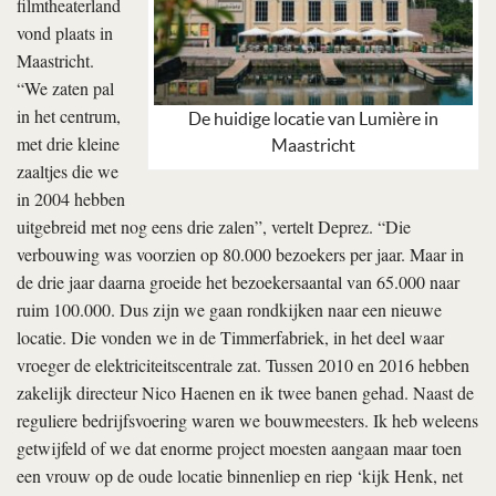
filmtheaterland
vond plaats in
Maastricht.
“We zaten pal
in het centrum,
De huidige locatie van Lumière in
met drie kleine
Maastricht
zaaltjes die we
in 2004 hebben
uitgebreid met nog eens drie zalen”, vertelt Deprez. “Die
verbouwing was voorzien op 80.000 bezoekers per jaar. Maar in
de drie jaar daarna groeide het bezoekersaantal van 65.000 naar
ruim 100.000. Dus zijn we gaan rondkijken naar een nieuwe
locatie. Die vonden we in de Timmerfabriek, in het deel waar
vroeger de elektriciteitscentrale zat. Tussen 2010 en 2016 hebben
zakelijk directeur Nico Haenen en ik twee banen gehad. Naast de
reguliere bedrijfsvoering waren we bouwmeesters. Ik heb weleens
getwijfeld of we dat enorme project moesten aangaan maar toen
een vrouw op de oude locatie binnenliep en riep ‘kijk Henk, net