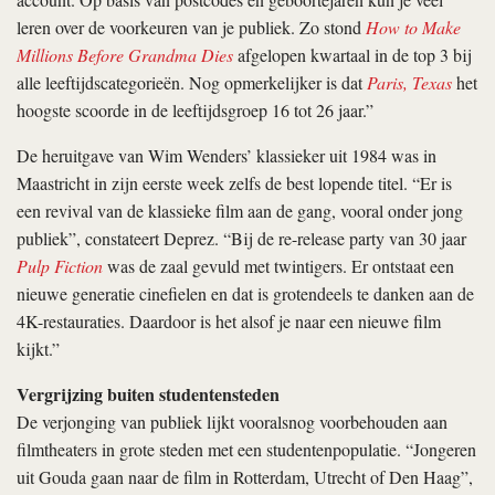
leren over de voorkeuren van je publiek. Zo stond
How to Make
Millions Before Grandma Dies
afgelopen kwartaal in de top 3 bij
alle leeftijdscategorieën. Nog opmerkelijker is dat
Paris, Texas
het
hoogste scoorde in de leeftijdsgroep 16 tot 26 jaar.”
De heruitgave van Wim Wenders’ klassieker uit 1984 was in
Maastricht in zijn eerste week zelfs de best lopende titel. “Er is
een revival van de klassieke film aan de gang, vooral onder jong
publiek”, constateert Deprez. “Bij de re-release party van 30 jaar
Pulp Fiction
was de zaal gevuld met twintigers. Er ontstaat een
nieuwe generatie cinefielen en dat is grotendeels te danken aan de
4K-restauraties. Daardoor is het alsof je naar een nieuwe film
kijkt.”
Vergrijzing buiten studentensteden
De verjonging van publiek lijkt vooralsnog voorbehouden aan
filmtheaters in grote steden met een studentenpopulatie. “Jongeren
uit Gouda gaan naar de film in Rotterdam, Utrecht of Den Haag”,