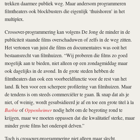
trekken daarmee publiek weg. Maar andersom programmeren
filmtheaters ook blockbusters die eigenlijk ‘thuishoren’ in het
multiplex.
Crossover-programmering kan volgens De Jong de minder in de
publiciteit staande films overschaduwen of zelfs in de weg zitten.
Het vertonen van juist die films en documentaires was ooit het
bestaansrecht van filmhuizen. “Wij proberen die films zo goed
mogelijk aan te bieden, niet alleen op een zondagmiddag maar
ook dagelijks in de avond. In de grote steden hebben de
filmtheaters dan ook een voorbeeldfunctie voor de rest van het
land. Ik ben voor een scherpere profilering van filmhuizen. Maar
de tendens is om steeds commerciëler te gaan. Ik snap dat als je
niet, of weinig, wordt gesubsidieerd je af en toe een grote titel à la
Barbie
of
Oppenheimer
nodig hebt om de begroting rond te
krijgen, maar we moeten oppassen dat die kwalitatief sterke, maar
minder grote films het onderspit delven.”
Toch is crossover-programmering niet alleen maar slecht,