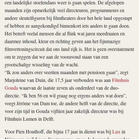
een landelijke stoelendans weer is gaan spelen. De afgelopen
maanden zijn opmerkelijk veel directeuren, programmeurs en
andere sleutelfiguren bij filmtheaters door het hele land opgestapt
of hebben ze aangekondigd binnenkort iets anders te gaan doen.
Het betreft veelal mensen die al flink wat jaren meedraaien en
daarmee inhoud, kleur en richting geven aan het fijnmazige
filmvertoningscircuit dat ons land rijk is. Het is geen overstatement
om te zeggen dat we aan de vooravond staan van een
grootschalige wisseling van de wacht.
“Ik zou anders over veertien maanden met pensioen gaan”, zegt
Marjoleine van Duin, die 17,5 jaar verbonden was aan
Filmhuis
Gouda
waarvan de laatste zeven als onderdeel van de duo-
directie. “Ik ben 56 en wil graag nog ergens anders wat doen”,
voegt Jérôme van Dam toe, de andere helft van de directie, die
voor zijn tijd in Gouda vijftien jaar zakelijk directeur was bij
Filmhuis Lumen in Delft.
Voor Pien Houthoff, die bijna 17 jaar in dienst was bij
Lux
in