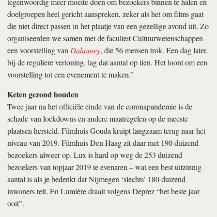
tegenwoordig meer moeite doen om bezoekers binnen te halen en
doelgroepen heel gericht aanspreken, zeker als het om films gaat
die niet direct passen in het plaatje van een gezellige avond uit. Zo
organiseerden we samen met de faculteit Cultuurwetenschappen
een voorstelling van
Dahomey
, die 56 mensen trok. Een dag later,
bij de reguliere vertoning, lag dat aantal op tien. Het loont om een
voorstelling tot een evenement te maken.”
Keten gezond houden
Twee jaar na het officiële einde van de coronapandemie is de
schade van lockdowns en andere maatregelen op de meeste
plaatsen hersteld. Filmhuis Gouda kruipt langzaam terug naar het
niveau van 2019. Filmhuis Den Haag zit daar met 190 duizend
bezoekers alweer op. Lux is hard op weg de 253 duizend
bezoekers van topjaar 2019 te evenaren – wat een best uitzinnig
aantal is als je bedenkt dat Nijmegen ‘slechts’ 180 duizend
inwoners telt. En Lumière draait volgens Deprez “het beste jaar
ooit”.