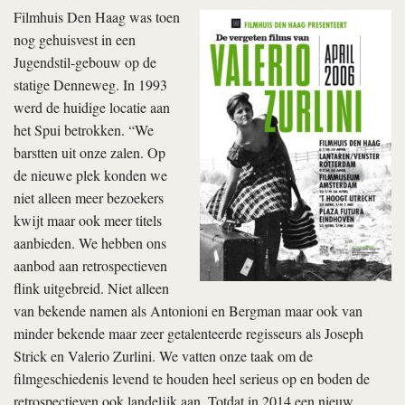
Filmhuis Den Haag was toen
nog gehuisvest in een
Jugendstil-gebouw op de
statige Denneweg. In 1993
werd de huidige locatie aan
het Spui betrokken. “We
barstten uit onze zalen. Op
de nieuwe plek konden we
niet alleen meer bezoekers
kwijt maar ook meer titels
aanbieden. We hebben ons
aanbod aan retrospectieven
flink uitgebreid. Niet alleen
van bekende namen als Antonioni en Bergman maar ook van
minder bekende maar zeer getalenteerde regisseurs als Joseph
Strick en Valerio Zurlini. We vatten onze taak om de
filmgeschiedenis levend te houden heel serieus op en boden de
retrospectieven ook landelijk aan. Totdat in 2014 een nieuw