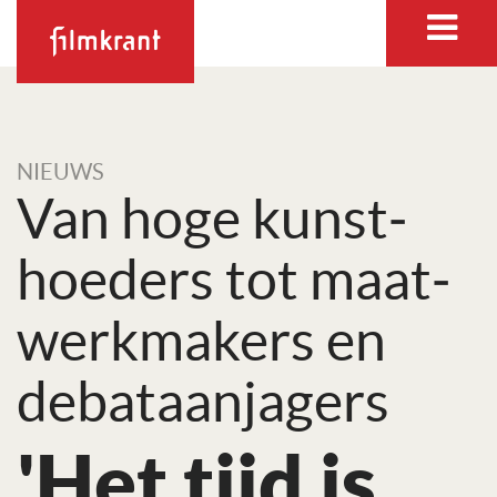
NIEUWS
Van hoge kunst­
hoeders tot maat­
werk­­makers en
debat­aan­jagers
'Het tijd is