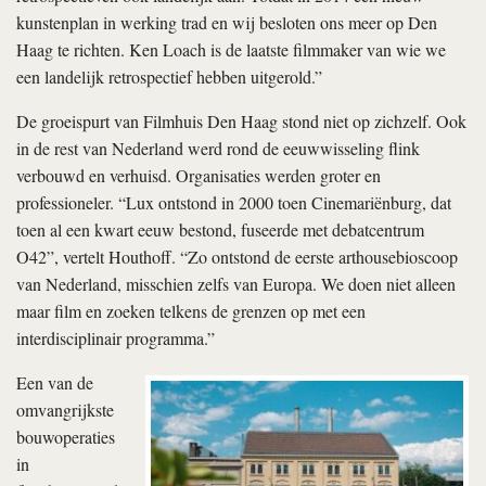
kunstenplan in werking trad en wij besloten ons meer op Den
Haag te richten. Ken Loach is de laatste filmmaker van wie we
een landelijk retrospectief hebben uitgerold.”
De groeispurt van Filmhuis Den Haag stond niet op zichzelf. Ook
in de rest van Nederland werd rond de eeuwwisseling flink
verbouwd en verhuisd. Organisaties werden groter en
professioneler. “Lux ontstond in 2000 toen Cinemariënburg, dat
toen al een kwart eeuw bestond, fuseerde met debatcentrum
O42”, vertelt Houthoff. “Zo ontstond de eerste arthousebioscoop
van Nederland, misschien zelfs van Europa. We doen niet alleen
maar film en zoeken telkens de grenzen op met een
interdisciplinair programma.”
Een van de
omvangrijkste
bouwoperaties
in