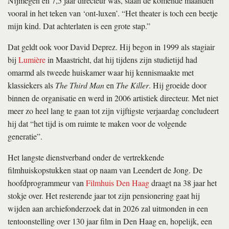
Nijmegen en 7,5 jaar directeur was, staan de komende maanden
vooral in het teken van ‘ont-luxen’. “Het theater is toch een beetje
mijn kind. Dat achterlaten is een grote stap.”
Dat geldt ook voor David Deprez. Hij begon in 1999 als stagiair
bij
Lumière
in Maastricht, dat hij tijdens zijn studietijd had
omarmd als tweede huiskamer waar hij kennismaakte met
klassiekers als
The Third Man
en
The Killer
. Hij groeide door
binnen de organisatie en werd in 2006 artistiek directeur. Met niet
meer zo heel lang te gaan tot zijn vijftigste verjaardag concludeert
hij dat “het tijd is om ruimte te maken voor de volgende
generatie”.
Het langste dienstverband onder de vertrekkende
filmhuiskopstukken staat op naam van Leendert de Jong. De
hoofdprogrammeur van
Filmhuis Den Haag
draagt na 38 jaar het
stokje over. Het resterende jaar tot zijn pensionering gaat hij
wijden aan archiefonderzoek dat in 2026 zal uitmonden in een
tentoonstelling over 130 jaar film in Den Haag en, hopelijk, een