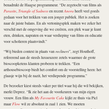
benadrukt de Haagse programmeur. “De zegetocht van films als
Parasite
,
Triangle of Sadness
en recent
Anora
heeft veel goeds
gedaan voor het trekken van een jonger publiek. Het is zoeken
naar de juiste balans. En als vertoningsplek maken we zeker het
verschil met de omgeving die we creëren, een plek waar je kunt
eten, drinken, napraten en waar verdieping van films en educatie
voor scholieren plaatsvindt.”
“Wij bieden context in plaats van
recliners
”, zegt Houthoff,
refererend aan de steeds luxueuzere zetels waarmee de grote
bioscoopketens klanten proberen te trekken. “Een
arthousebioscoop biedt het comfort om de voorstelling heen: het
glaasje wijn bij de nazit, het verdiepende programma.”
De bezoeker kiest steeds vaker per titel waar hij die wil bekijken,
merkt Deprez. “Ik zie het aan de voorkeuren van mijn eigen
vrouw. Een film als
My Favourite Cake
kijkt ze thuis via Picl
maar
Flow
wil ze absoluut in zaal 1 zien. We moeten