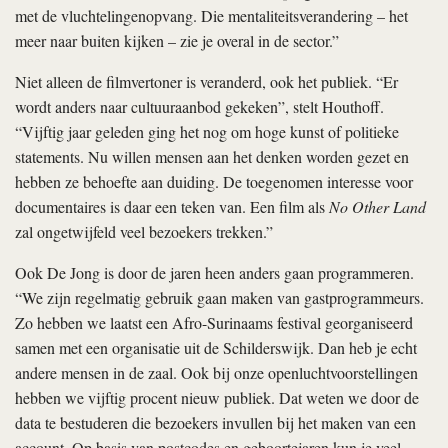
met de vluchtelingenopvang. Die mentaliteitsverandering – het
meer naar buiten kijken – zie je overal in de sector.”
Niet alleen de filmvertoner is veranderd, ook het publiek. “Er
wordt anders naar cultuuraanbod gekeken”, stelt Houthoff.
“Vijftig jaar geleden ging het nog om hoge kunst of politieke
statements. Nu willen mensen aan het denken worden gezet en
hebben ze behoefte aan duiding. De toegenomen interesse voor
documentaires is daar een teken van. Een film als
No Other Land
zal ongetwijfeld veel bezoekers trekken.”
Ook De Jong is door de jaren heen anders gaan programmeren.
“We zijn regelmatig gebruik gaan maken van gastprogrammeurs.
Zo hebben we laatst een Afro-Surinaams festival georganiseerd
samen met een organisatie uit de Schilderswijk. Dan heb je echt
andere mensen in de zaal. Ook bij onze openluchtvoorstellingen
hebben we vijftig procent nieuw publiek. Dat weten we door de
data te bestuderen die bezoekers invullen bij het maken van een
account. Op basis van postcodes en geboortejaren kun je veel