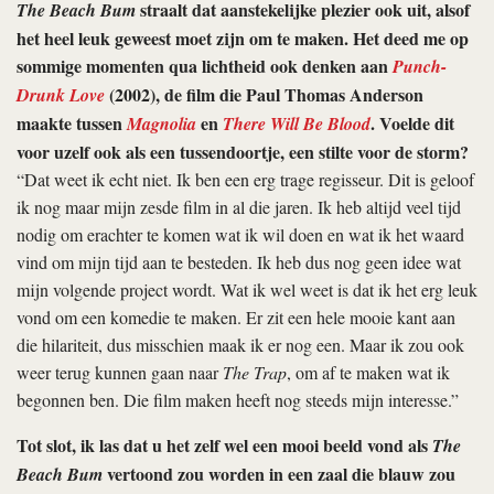
straalt dat aanstekelijke plezier ook uit, alsof
The Beach Bum
het heel leuk geweest moet zijn om te maken. Het deed me op
sommige momenten qua lichtheid ook denken aan
Punch-
(2002), de film die Paul Thomas Anderson
Drunk Love
maakte tussen
en
. Voelde dit
Magnolia
There Will Be Blood
voor uzelf ook als een tussendoortje, een stilte voor de storm?
“Dat weet ik echt niet. Ik ben een erg trage regisseur. Dit is geloof
ik nog maar mijn zesde film in al die jaren. Ik heb altijd veel tijd
nodig om erachter te komen wat ik wil doen en wat ik het waard
vind om mijn tijd aan te besteden. Ik heb dus nog geen idee wat
mijn volgende project wordt. Wat ik wel weet is dat ik het erg leuk
vond om een komedie te maken. Er zit een hele mooie kant aan
die hilariteit, dus misschien maak ik er nog een. Maar ik zou ook
weer terug kunnen gaan naar
The Trap
, om af te maken wat ik
begonnen ben. Die film maken heeft nog steeds mijn interesse.”
Tot slot, ik las dat u het zelf wel een mooi beeld vond als
The
vertoond zou worden in een zaal die blauw zou
Beach Bum