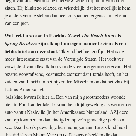
begin van ons telefonische interview vertelt hij nu in Florida te
zitten. Hij klinkt zo relaxed en vriendelijk, dat het moeilijk is hem
je anders voor te stellen dan heel ontspannen ergens aan het eind
van een pier.
Wat trekt u zo aan in Florida? Zowel
als
The Beach Bum
zijn elk op hun eigen manier te zien als een
Spring Breakers
liefdesbrief aan deze staat.
“Ik vind het hier zo fijn. Het is de
meest interessante staat van de Verenigde Staten. Het voelt ver
verwijderd van alles. Ik hou van de vreemde geometrie ervan. Het
bizarre geografische, kosmische element dat Florida heeft, en het
zuiden van Florida in het bijzonder. Misschien omdat het vlak bij
Latijns-Amerika ligt.
“Als kind kwam ik hier al. Een van mijn grootmoeders woonde
hier, in Fort Lauderdale. Ik vond het altijd geweldig als we met de
auto vanuit Nashville [in het Amerikaanse binnenland, AZ] deze
kant op kwamen en dan eindigden op zo’n geweldige plek aan
zee. Daar heb ik geweldige herinneringen aan. En als kind hield
ik altijd al van Miami Vice op tv. De sterke beelden die dat