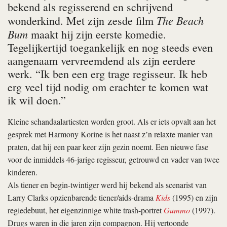
bekend als regisserend en schrijvend
The Beach
wonderkind. Met zijn zesde film
Bum
maakt hij zijn eerste komedie.
Tegelijkertijd toegankelijk en nog steeds even
aangenaam vervreemdend als zijn eerdere
werk. “Ik ben een erg trage regisseur. Ik heb
erg veel tijd nodig om erachter te komen wat
ik wil doen.”
Kleine schandaalartiesten worden groot. Als er iets opvalt aan het
gesprek met Harmony Korine is het naast z’n relaxte manier van
praten, dat hij een paar keer zijn gezin noemt. Een nieuwe fase
voor de inmiddels 46-jarige regisseur, getrouwd en vader van twee
kinderen.
Als tiener en begin-twintiger werd hij bekend als scenarist van
Larry Clarks opzienbarende tiener/aids-drama
Kids
(1995) en zijn
regiedebuut, het eigenzinnige white trash-portret
Gummo
(1997).
Drugs waren in die jaren zijn compagnon. Hij vertoonde