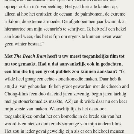
opriep, ook in m’n verbeelding. Het gaat hier alle kanten op,
alleen al hoe het eruitziet: de oceaan, de palmbomen, de extreme
rijkdom, de extreme armoede. De afgelopen tien jaar kwam ik al
hiernaartoe om mijn scenario’s te schrijven. Ik heb zelf een hekel
aan koud weer, dus het is fijn om ergens te kunnen leven waar
geen winter bestaat.”
Met
heeft u uw meest toegankelijke film tot
The Beach Bum
nu toe gemaakt. Had u dat aanvankelijk ook in gedachten,
een film die bij een groot publiek zou kunnen aanslaan?
“Ik
wilde heel graag een echte stonerkomedie maken. Daar heb ik
altijd al van gehouden. Ik ben groot geworden met de Cheech and
Chong-films [een duo dat eind jaren zeventig, begin jaren tachtig
melige stonerkomedies maakte, AZ] en ik wilde daar nu een keer
mijn versie van maken. Waarschijnlijk is het daardoor
toegankelijker, omdat het een komedie in de brede zin van het
woord is en niet zo donker als sommige van mijn andere films.
Het zou in ieder geval geweldig zijn als er een heleboel mensen