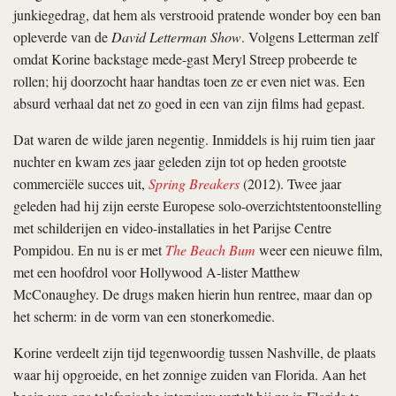
junkiegedrag, dat hem als verstrooid pratende wonder boy een ban
opleverde van de
David Letterman Show
. Volgens Letterman zelf
omdat Korine backstage mede-gast Meryl Streep probeerde te
rollen; hij doorzocht haar handtas toen ze er even niet was. Een
absurd verhaal dat net zo goed in een van zijn films had gepast.
Dat waren de wilde jaren negentig. Inmiddels is hij ruim tien jaar
nuchter en kwam zes jaar geleden zijn tot op heden grootste
commerciële succes uit,
Spring Breakers
(2012). Twee jaar
geleden had hij zijn eerste Europese solo-overzichtstentoonstelling
met schilderijen en video-installaties in het Parijse Centre
Pompidou. En nu is er met
The Beach Bum
weer een nieuwe film,
met een hoofdrol voor Hollywood A-lister Matthew
McConaughey. De drugs maken hierin hun rentree, maar dan op
het scherm: in de vorm van een stonerkomedie.
Korine verdeelt zijn tijd tegenwoordig tussen Nashville, de plaats
waar hij opgroeide, en het zonnige zuiden van Florida. Aan het