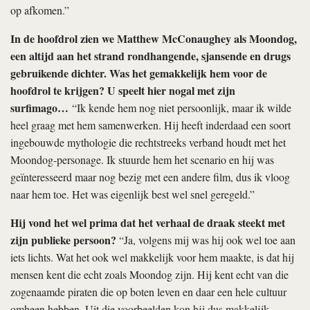
op afkomen.”
In de hoofdrol zien we Matthew McConaughey als Moondog,
een altijd aan het strand rondhangende, sjansende en drugs
gebruikende dichter. Was het gemakkelijk hem voor de
hoofdrol te krijgen? U speelt hier nogal met zijn
surfimago…
“Ik kende hem nog niet persoonlijk, maar ik wilde
heel graag met hem samenwerken. Hij heeft inderdaad een soort
ingebouwde mythologie die rechtstreeks verband houdt met het
Moondog-personage. Ik stuurde hem het scenario en hij was
geïnteresseerd maar nog bezig met een andere film, dus ik vloog
naar hem toe. Het was eigenlijk best wel snel geregeld.”
Hij vond het wel prima dat het verhaal de draak steekt met
zijn publieke persoon?
“Ja, volgens mij was hij ook wel toe aan
iets lichts. Wat het ook wel makkelijk voor hem maakte, is dat hij
mensen kent die echt zoals Moondog zijn. Hij kent echt van die
zogenaamde piraten die op boten leven en daar een hele cultuur
omheen hebben. Uit die voorbeelden kon hij dus makkelijk