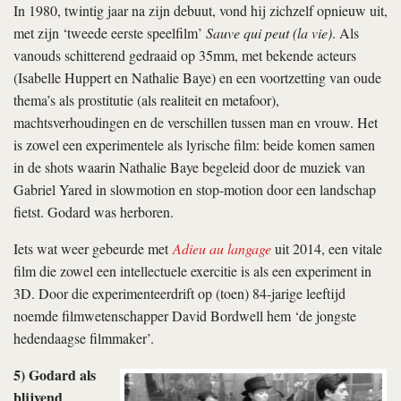
In 1980, twintig jaar na zijn debuut, vond hij zichzelf opnieuw uit,
met zijn ‘tweede eerste speelfilm’
Sauve qui peut (la vie)
. Als
vanouds schitterend gedraaid op 35mm, met bekende acteurs
(Isabelle Huppert en Nathalie Baye) en een voortzetting van oude
thema’s als prostitutie (als realiteit en metafoor),
machtsverhoudingen en de verschillen tussen man en vrouw. Het
is zowel een experimentele als lyrische film: beide komen samen
in de shots waarin Nathalie Baye begeleid door de muziek van
Gabriel Yared in slowmotion en stop-motion door een landschap
fietst. Godard was herboren.
Iets wat weer gebeurde met
Adieu au langage
uit 2014, een vitale
film die zowel een intellectuele exercitie is als een experiment in
3D. Door die experimenteerdrift op (toen) 84-jarige leeftijd
noemde filmwetenschapper David Bordwell hem ‘de jongste
hedendaagse filmmaker’.
5) Godard als
blijvend