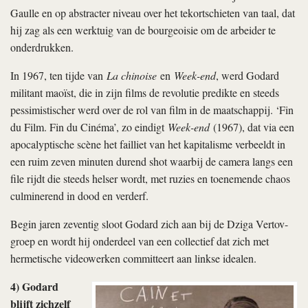
Gaulle en op abstracter niveau over het tekortschieten van taal, dat
hij zag als een werktuig van de bourgeoisie om de arbeider te
onderdrukken.
In 1967, ten tijde van
La chinoise
en
Week-end
, werd Godard
militant maoïst, die in zijn films de revolutie predikte en steeds
pessimistischer werd over de rol van film in de maatschappij. ‘Fin
du Film. Fin du Cinéma’, zo eindigt
Week-end
(1967), dat via een
apocalyptische scène het failliet van het kapitalisme verbeeldt in
een ruim zeven minuten durend shot waarbij de camera langs een
file rijdt die steeds helser wordt, met ruzies en toenemende chaos
culminerend in dood en verderf.
Begin jaren zeventig sloot Godard zich aan bij de Dziga Vertov-
groep en wordt hij onderdeel van een collectief dat zich met
hermetische videowerken committeert aan linkse idealen.
4) Godard
blijft zichzelf