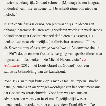
muziek is belangrijk, Godard schreef: ‘[M]ontage is een integraal
onderdeel van mise-en-scène […] Je scheidt ritme ook niet van
melodie.’
In zijn eerste films is er nog een plot waar hij zijn ideeën aan
ophangt, naarmate de jaren zestig vorderen wordt zijn werk steeds
politieker en gaat Godard zichzelf definiëren als essayist, als
denker over maatschappelijke (en filmische) structuren. Films
als
Deux ou trois choses que je sais d’elle
en
La chinoise
(beide
uit 1967) documenteren Godards overgang van speelse filmer naar
dogmatisch links denker – zie Michel Hazanavicius’
Le
redoutable
(2017, met Louis Garrel als Godard) voor een
satirische behandeling van dat kantelpunt.
Rond 1966 nam zijn kritiek op Amerika toe, als imperialistische
natie (Vietnam) en als vertegenwoordiger van het consumentisme
dat Godard zo verafschuwde. Voor hem was reclame en
adverteren een vorm van fascisme. Tegelijkertijd was er
toenemende onvrede over het conservatieve Frankrijk van De