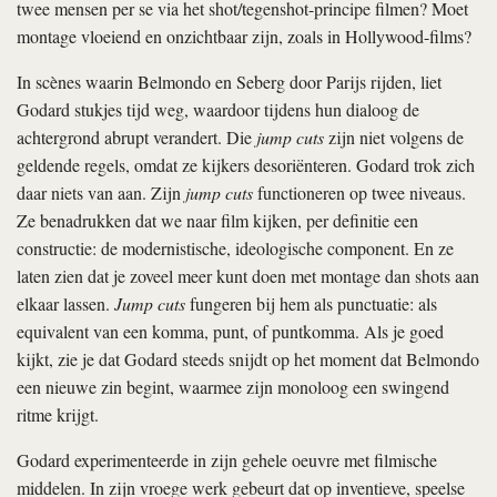
twee mensen per se via het shot/tegenshot-principe filmen? Moet
montage vloeiend en onzichtbaar zijn, zoals in Hollywood-films?
In scènes waarin Belmondo en Seberg door Parijs rijden, liet
Godard stukjes tijd weg, waardoor tijdens hun dialoog de
achtergrond abrupt verandert. Die
jump cuts
zijn niet volgens de
geldende regels, omdat ze kijkers desoriënteren. Godard trok zich
daar niets van aan. Zijn
jump cuts
functioneren op twee niveaus.
Ze benadrukken dat we naar film kijken, per definitie een
constructie: de modernistische, ideologische component. En ze
laten zien dat je zoveel meer kunt doen met montage dan shots aan
elkaar lassen.
Jump cuts
fungeren bij hem als punctuatie: als
equivalent van een komma, punt, of puntkomma. Als je goed
kijkt, zie je dat Godard steeds snijdt op het moment dat Belmondo
een nieuwe zin begint, waarmee zijn monoloog een swingend
ritme krijgt.
Godard experimenteerde in zijn gehele oeuvre met filmische
middelen. In zijn vroege werk gebeurt dat op inventieve, speelse