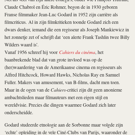
Claude Chabrol en Éric Rohmer, begon de in 1930 geboren
Franse filmmaker Jean-Luc Godard in 1952 zijn carrière als
filmcriticus. Al in zijn filmkritieken toonde Godard zich een
dwars denker, iemand die een regisseur als Joseph Mankiewicz in
het zonnetje zet of schrijft dat ‘een alerte Frank Tashlin twee Billy
Wilders waard is’.
Vanaf 1956 schreef hij voor
Cahiers du cinéma
, het
baanbrekende blad dat van grote invloed was op de
(her)waardering van de Amerikaanse cinema en regisseurs als
Alfred Hitchcock, Howard Hawks, Nicholas Ray en Samuel
Fuller. Makers van amusement, van B-films, dacht men toen.
Maar in de ogen van de
Cahiers
-critici zijn dit geen anonieme
ambachtslieden maar filmauteurs met een eigen stijl en
wereldvisie. Precies die dingen waarmee Godard zich later
onderscheidde.
Godard studeerde etnologie aan de Sorbonne maar volgde zijn
‘echte’ opleiding in de vele Ciné-Clubs van Parijs, waaronder de