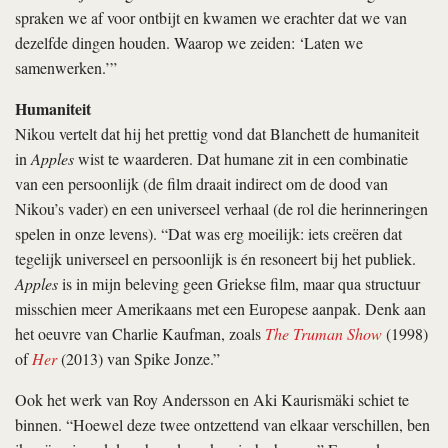
spraken we af voor ontbijt en kwamen we erachter dat we van
dezelfde dingen houden. Waarop we zeiden: ‘Laten we
samenwerken.’”
Humaniteit
Nikou vertelt dat hij het prettig vond dat Blanchett de humaniteit
in
Apples
wist te waarderen. Dat humane zit in een combinatie
van een persoonlijk (de film draait indirect om de dood van
Nikou’s vader) en een universeel verhaal (de rol die herinneringen
spelen in onze levens). “Dat was erg moeilijk: iets creëren dat
tegelijk universeel en persoonlijk is én resoneert bij het publiek.
Apples
is in mijn beleving geen Griekse film, maar qua structuur
misschien meer Amerikaans met een Europese aanpak. Denk aan
het oeuvre van Charlie Kaufman, zoals
The Truman Show
(1998)
of
Her
(2013) van Spike Jonze.”
Ook het werk van Roy Andersson en Aki Kaurismäki schiet te
binnen. “Hoewel deze twee ontzettend van elkaar verschillen, ben