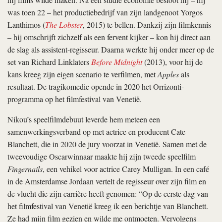
was toen 22 – het productiebedrijf van zijn landgenoot Yorgos
Lanthimos (
The Lobster
, 2015) te bellen. Dankzij zijn filmkennis
– hij omschrijft zichzelf als een fervent kijker – kon hij direct aan
de slag als assistent-regisseur. Daarna werkte hij onder meer op de
set van Richard Linklaters
Before Midnight
(2013), voor hij de
kans kreeg zijn eigen scenario te verfilmen, met
Apples
als
resultaat. De tragikomedie opende in 2020 het Orrizonti-
programma op het filmfestival van Venetië.
Nikou’s speelfilmdebuut leverde hem meteen een
samenwerkingsverband op met actrice en producent Cate
Blanchett, die in 2020 de jury voorzat in Venetië. Samen met de
tweevoudige Oscarwinnaar maakte hij zijn tweede speelfilm
Fingernails
, een vehikel voor actrice Carey Mulligan. In een café
in de Amsterdamse Jordaan vertelt de regisseur over zijn film en
de vlucht die zijn carrière heeft genomen: “Op de eerste dag van
het filmfestival van Venetië kreeg ik een berichtje van Blanchett.
Ze had mijn film gezien en wilde me ontmoeten. Vervolgens