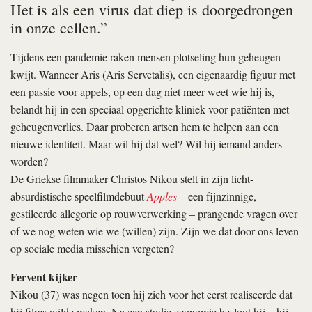
Het is als een virus dat diep is doorgedrongen
in onze cellen.”
Tijdens een pandemie raken mensen plotseling hun geheugen
kwijt. Wanneer Aris (Aris Servetalis), een eigenaardig figuur met
een passie voor appels, op een dag niet meer weet wie hij is,
belandt hij in een speciaal opgerichte kliniek voor patiënten met
geheugenverlies. Daar proberen artsen hem te helpen aan een
nieuwe identiteit. Maar wil hij dat wel? Wil hij iemand anders
worden?
De Griekse filmmaker Christos Nikou stelt in zijn licht-
absurdistische speelfilmdebuut
Apples
– een fijnzinnige,
gestileerde allegorie op rouwverwerking – prangende vragen over
of we nog weten wie we (willen) zijn. Zijn we dat door ons leven
op sociale media misschien vergeten?
Fervent kijker
Nikou (37) was negen toen hij zich voor het eerst realiseerde dat
hij films wilde maken. Na een studie economie besloot hij – hij