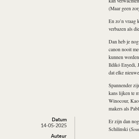
kan verwachten
(Maar geen zor
En zo’n vraag 
verbazen als di
Dan heb je nog 
canon nooit mee
kunnen worden. 
Ildikó Enyedi, 
dat elke nieuwe
Spannender zijn
kans lijken te
Winocour, Kaou
makers als Pab
Datum
Er zijn dan nog
14-05-2025
Schilinski (
Soun
Auteur