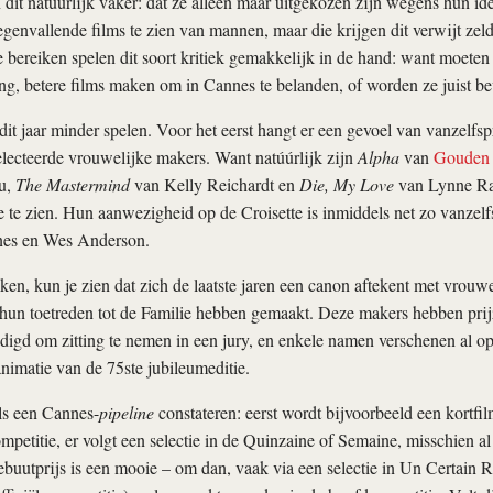
it natuurlijk vaker: dat ze alleen maar uitgekozen zijn wegens hun ident
tegenvallende films te zien van mannen, maar die krijgen dit verwijt ze
te bereiken spelen dit soort kritiek gemakkelijk in de hand: want moet
ng, betere films maken om in Cannes te belanden, of worden ze juist b
 dit jaar minder spelen. Voor het eerst hangt er een gevoel van vanzelfs
lecteerde vrouwelijke makers. Want natúúrlijk zijn
Alpha
van
Gouden 
u,
The Mastermind
van Kelly Reichardt en
Die, My Love
van Lynne Ra
 te zien. Hun aanwezigheid op de Croisette is inmiddels net zo vanzelf
nes en Wes Anderson.
ken, kun je zien dat zich de laatste jaren een canon aftekent met vrouwe
 hun toetreden tot de Familie hebben gemaakt. Deze makers hebben pr
igd om zitting te nemen in een jury, en enkele namen verschenen al op
nimatie van de 75ste jubileumeditie.
als een Cannes-
pipeline
constateren: eerst wordt bijvoorbeeld een kortfil
mpetitie, er volgt een selectie in de Quinzaine of Semaine, misschien al
uutprijs is een mooie – om dan, vaak via een selectie in Un Certain 