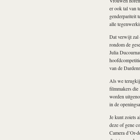
Vrouwen horen d
er ook tal van 
genderpariteit 
alle tegenwerki
Dat verwijt zal
rondom de gese
Julia Ducourna
hoofdcompetitie
van de Darden
Als we terugkij
filmmakers die
worden uitgenod
in de openingsa
Je kunt zoiets 
deze of gene co
Camera d’Or-deb