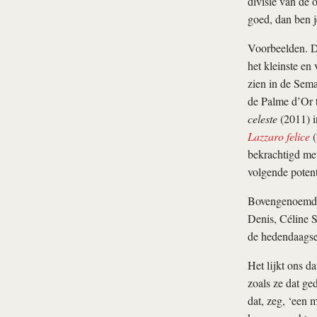
divisie van de 
goed, dan ben 
Voorbeelden. De
het kleinste e
zien in de Sema
de Palme d’Or 
celeste
(2011) i
Lazzaro felice
(
bekrachtigd me
volgende potent
Bovengenoemde 
Denis, Céline 
de hedendaagse
Het lijkt ons d
zoals ze dat ge
dat, zeg, ‘een 