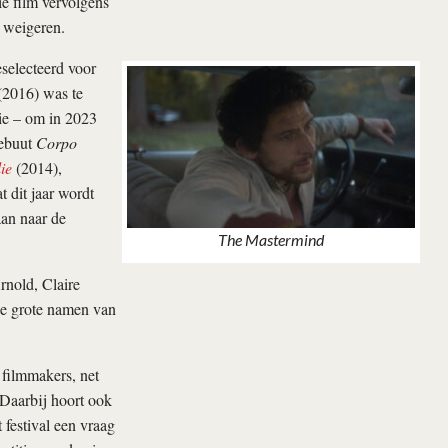
ie film vervolgens
 weigeren.
selecteerd voor
2016) was te
ie – om in 2023
debuut
Corpo
ie
(2014),
 dit jaar wordt
an naar de
The Mastermind
nold, Claire
de grote namen van
 filmmakers, net
 Daarbij hoort ook
 festival een vraag