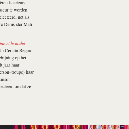
re als acteurs
isseur te worden
ecteerd, net als
re Denis-ster Mati
ne et le mulet
Un Certain Regard.
hijning op het
t jaar haar
derson–troupe) haar
kinson
lecteerd omdat ze