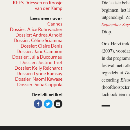
Die laatste beh
KEES Driessen en Roosje
van der Kamp
beginnen, het l
uitgenodigd. Zo
Lees meer over
September Say
Cannes
Dossier: Alice Rohrwacher
Diop.
Dossier: Andrea Arnold
Dossier: Céline Sciamma
Ook Herzi trok 
Dossier: Claire Denis
(2007), voordat
Dossier: Jane Campion
Dossier: Julia Ducournau
In dat program
Dossier: Justine Triet
festival met ro
Dossier: Kelly Reichardt
regiedebuut
Th
Dossier: Lynne Ramsay
Dossier: Naomi Kawase
eersteling
Elea
Dossier: Sofia Coppola
(hoofdrolspele
toch ook één m
Deel dit artikel