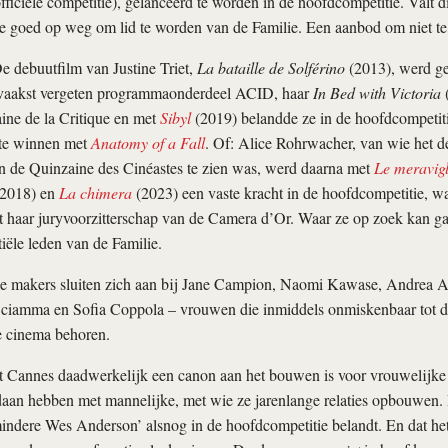
officiële competitie), gelanceerd te worden in de hoofdcompetitie. Valt d
je goed op weg om lid te worden van de Familie. Een aanbod om niet te
 debuutfilm van Justine Triet,
La bataille de Solférino
(2013), werd ge
n vaakst vergeten programmaonderdeel ACID, haar
In Bed with Victoria
(
ine de la Critique en met
Sibyl
(2019) belandde ze in de hoofdcompetit
te winnen met
Anatomy of a Fall
. Of: Alice Rohrwacher, van wie het 
n de Quinzaine des Cinéastes te zien was, werd daarna met
Le meravigl
2018) en
La chimera
(2023) een vaste kracht in de hoofdcompetitie, wat
t haar juryvoorzitterschap van de Camera d’Or. Waar ze op zoek kan ga
iële leden van de Familie.
makers sluiten zich aan bij Jane Campion, Naomi Kawase, Andrea Ar
Sciamma en Sofia Coppola – vrouwen die inmiddels onmiskenbaar tot 
 cinema behoren.
at Cannes daadwerkelijk een canon aan het bouwen is voor vrouwelijke
daan hebben met mannelijke, met wie ze jarenlange relaties opbouwen.
mindere Wes Anderson’ alsnog in de hoofdcompetitie belandt. En dat het