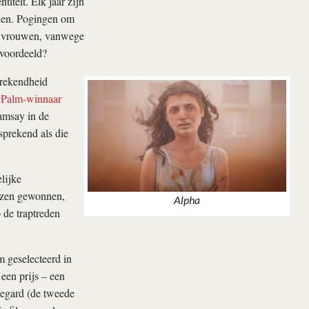
iteit. Elk jaar zijn
lden. Pogingen om
en vrouwen, vanwege
evoordeeld?
prekendheid
Palm-winnaar
msay in de
sprekend als die
lijke
ijzen gewonnen,
Alpha
 de traptreden
m geselecteerd in
 een prijs – een
Regard (de tweede