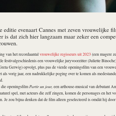
e editie evenaart Cannes met zeven vrouwelijke fi
r is dat zich hier langzaam maar zeker een competi
rouwen.
ing van het recordaantal
vrouwelijke regisseurs uit 2023
(een magere ze
de festivalgeschiedenis een vrouwelijke juryvoorzitter (Juliette Binoche
(Greta Gerwig) opvolgt, plus pas de vierde openingsfilm van een vrouwel
t als vorig jaar, een nadrukkelijke poging over te komen als medestander
d.
 die openingsfilm
Partir un jour,
een arthouse-musical van debutant Am
turel spel, met acteurs die zelf zingen, komen de personages en het vo
en. Je zou bijna denken dat de film alleen geselecteerd is omdát hij doo