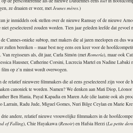
 op de persconferentie als de nieuwe Dardennes eens
niet
in hoofdcompe
gen, ze draaien er weer, met
Jeunes mères
.)
kun je inmiddels ook stellen over de nieuwe Ramsay of de nieuwe Arno
e niet geselecteerd zouden worden. Tien jaar geleden leefde dat gevoel n
de Cannes-onieke subtop, met makers die al jaren meelopen en dus waa
r zullen bereiken – maar best nog eens een keer voor de hoofdcompetit
Van regisseurs als, dit jaar, Carla Simón (met
Romería
), maar ook Cath
Jessica Hausner, Catherine Corsini, Lucrecia Martel en Nadine Labaki
 film op z’n minst wordt overwogen.
 de relatief nieuwere filmmakers die al eens geselecteerd zijn voor de 
 maken canoniek te worden. Namen? We denken aan Mati Diop, Léonor S
ther Ben Hania, Payal Kapadia en Maren Ade (die laatste ook als pro
lo Larraín, Radu Jude, Miguel Gomes, Nuri Bilge Ceylan en Marie Kreu
 drie andere, relatief nieuwe vrouwelijke filmmakers in de hoofdcompeti
d of Falling
), Chie Hayakawa (
Renoir
) en Hafsia Herzi (
La petite der