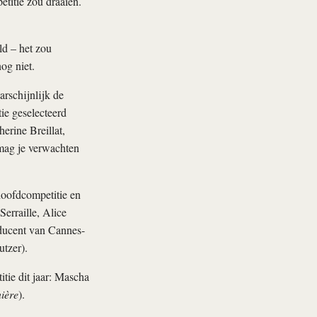
titie zou draaien.
ld – het zou
og niet.
rschijnlijk de
ie geselecteerd
erine Breillat,
 mag je verwachten
hoofdcompetitie en
erraille, Alice
ducent van Cannes-
tzer).
tie dit jaar: Mascha
nière
).