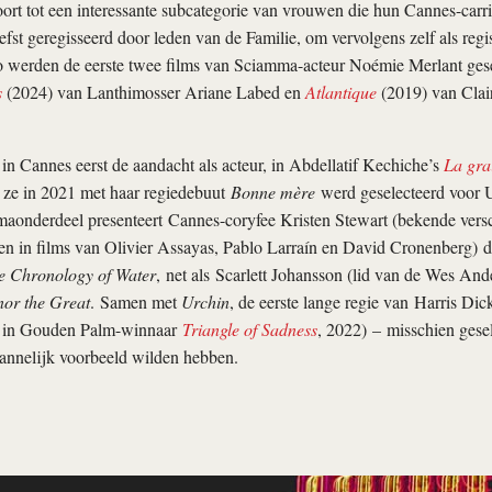
oort tot een interessante subcategorie van vrouwen die hun Cannes-carriè
iefst geregisseerd door leden van de Familie, om vervolgens zelf als reg
 werden de eerste twee films van Sciamma-acteur Noémie Merlant gesel
s
(2024) van Lanthimosser Ariane Labed en
Atlantique
(2019) van Clai
in Cannes eerst de aandacht als acteur, in Abdellatif Kechiche’s
La grai
 ze in 2021 met haar regiedebuut
Bonne mère
werd geselecteerd voor 
maonderdeel presenteert Cannes-coryfee Kristen Stewart (bekende versc
llen in films van Olivier Assayas, Pablo Larraín en David Cronenberg) di
e Chronology of Water
, net als Scarlett Johansson (lid van de Wes An
nor the Great
. Samen met
Urchin
, de eerste lange regie van Harris Dic
r in Gouden Palm-winnaar
Triangle of Sadness
, 2022) – misschien gese
annelijk voorbeeld wilden hebben.