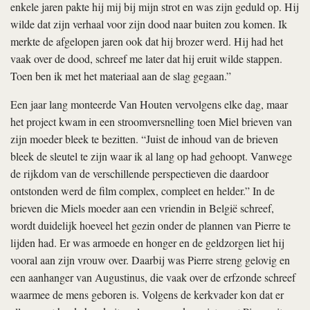
enkele jaren pakte hij mij bij mijn strot en was zijn geduld op. Hij
wilde dat zijn verhaal voor zijn dood naar buiten zou komen. Ik
merkte de afgelopen jaren ook dat hij brozer werd. Hij had het
vaak over de dood, schreef me later dat hij eruit wilde stappen.
Toen ben ik met het materiaal aan de slag gegaan.”
Een jaar lang monteerde Van Houten vervolgens elke dag, maar
het project kwam in een stroomversnelling toen Miel brieven van
zijn moeder bleek te bezitten. “Juist de inhoud van de brieven
bleek de sleutel te zijn waar ik al lang op had gehoopt. Vanwege
de rijkdom van de verschillende perspectieven die daardoor
ontstonden werd de film complex, compleet en helder.” In de
brieven die Miels moeder aan een vriendin in België schreef,
wordt duidelijk hoeveel het gezin onder de plannen van Pierre te
lijden had. Er was armoede en honger en de geldzorgen liet hij
vooral aan zijn vrouw over. Daarbij was Pierre streng gelovig en
een aanhanger van Augustinus, die vaak over de erfzonde schreef
waarmee de mens geboren is. Volgens de kerkvader kon dat er