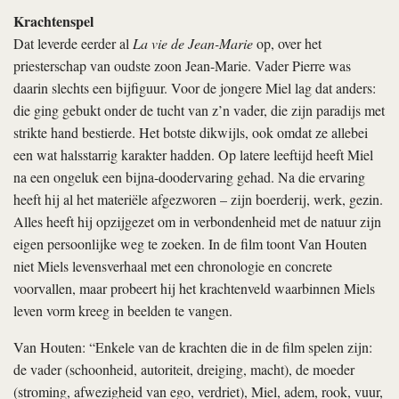
Krachtenspel
Dat leverde eerder al
La vie de Jean-Marie
op, over het
priesterschap van oudste zoon Jean-Marie. Vader Pierre was
daarin slechts een bijfiguur. Voor de jongere Miel lag dat anders:
die ging gebukt onder de tucht van z’n vader, die zijn paradijs met
strikte hand bestierde. Het botste dikwijls, ook omdat ze allebei
een wat halsstarrig karakter hadden. Op latere leeftijd heeft Miel
na een ongeluk een bijna-doodervaring gehad. Na die ervaring
heeft hij al het materiële afgezworen – zijn boerderij, werk, gezin.
Alles heeft hij opzijgezet om in verbondenheid met de natuur zijn
eigen persoonlijke weg te zoeken. In de film toont Van Houten
niet Miels levensverhaal met een chronologie en concrete
voorvallen, maar probeert hij het krachtenveld waarbinnen Miels
leven vorm kreeg in beelden te vangen.
Van Houten: “Enkele van de krachten die in de film spelen zijn:
de vader (schoonheid, autoriteit, dreiging, macht), de moeder
(stroming, afwezigheid van ego, verdriet), Miel, adem, rook, vuur,