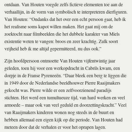
ontdaan. Van Houten voegde zelfs fictieve elementen toe aan de
verhaallijn, in de vorm van symbolisch te interpreteren dierfiguren.
Van Houten: “Ondanks dat het over een echt persoon gaat, heb ik
het realisme soms kapot willen maken. Het gaat mij om de
zoektocht naar filmbeelden die het dubbele karakter van Miels
existentie weten te vangen: broos en zeer krachtig. Zulk soort
vrijheid heb ik me altijd gepermitteerd, nu dus ook.”
Zijn hoofdpersoon ontmoette Van Houten vijfentwintig jaar
geleden, toen hij voor een werkopdracht in Cabrils kwam, een
dorpje in de Franse Pyreneeën. “Daar bleek een berg te liggen die
in 1949 door de Nederlandse beeldhouwer Pierre Raaijmakers
gekocht was. Pierre wilde er een zelfvoorzienend paradijs
stichten. Het werd een tumultueuze tijd, van hard werken en veel
armoede – maar ook van veel geduld en doorzettingskracht.” Veel
van Raaijmakers kinderen wonen nog steeds in de buurt en
hebben allemaal een eigen kijk op die periode. Van Houten had
meteen door dat de verhalen er voor het oprapen lagen.