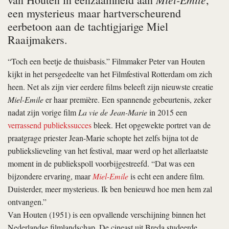
een mysterieus maar hartverscheurend
eerbetoon aan de tachtigjarige Miel
Raaijmakers.
“Toch een beetje de thuisbasis.” Filmmaker Peter van Houten
kijkt in het persgedeelte van het Filmfestival Rotterdam om zich
heen. Net als zijn vier eerdere films beleeft zijn nieuwste creatie
Miel-Emile
er haar première. Een spannende gebeurtenis, zeker
nadat zijn vorige film
La vie de Jean-Marie
in 2015 een
verrassend publiekssucces
bleek. Het opgewekte portret van de
praatgrage priester Jean-Marie schopte het zelfs bijna tot de
publiekslieveling van het festival, maar werd op het allerlaatste
moment in de publiekspoll voorbijgestreefd. “Dat was een
bijzondere ervaring, maar
Miel-Emile
is echt een andere film.
Duisterder, meer mysterieus. Ik ben benieuwd hoe men hem zal
ontvangen.”
Van Houten (1951) is een opvallende verschijning binnen het
Nederlandse filmlandschap. De cineast uit Breda studeerde