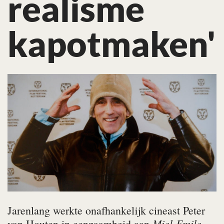
realisme
kapotmaken'
Jarenlang werkte onafhankelijk cineast Peter
Miel-Emile
van Houten in eenzaamheid aan
,