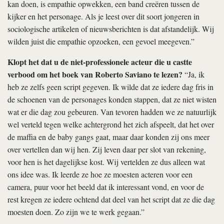
kan doen, is empathie opwekken, een band creëren tussen de
kijker en het personage. Als je leest over dit soort jongeren in
sociologische artikelen of nieuwsberichten is dat afstandelijk. Wij
wilden juist die empathie opzoeken, een gevoel meegeven.”
Klopt het dat u de niet-professionele acteur die u castte
verbood om het boek van Roberto Saviano te lezen?
“Ja, ik
heb ze zelfs geen script gegeven. Ik wilde dat ze iedere dag fris in
de schoenen van de personages konden stappen, dat ze niet wisten
wat er die dag zou gebeuren. Van tevoren hadden we ze natuurlijk
wel verteld tegen welke achtergrond het zich afspeelt, dat het over
de maffia en de baby gangs gaat, maar daar konden zij ons meer
over vertellen dan wij hen. Zij leven daar per slot van rekening,
voor hen is het dagelijkse kost. Wij vertelden ze dus alleen wat
ons idee was. Ik leerde ze hoe ze moesten acteren voor een
camera, puur voor het beeld dat ik interessant vond, en voor de
rest kregen ze iedere ochtend dat deel van het script dat ze die dag
moesten doen. Zo zijn we te werk gegaan.”