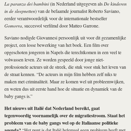
La paranza dei bambini
(in Nederland uitgegeven als
De kinderen
in de sleepnetten
) van de befaamde journalist Roberto Saviano,
eerder verantwoordelijk voor de internationale bestseller
Gomorra
, succesvol verfilmd door Matteo Garrone.
Saviano nodigde Giovannesi persoonlijk uit voor dit gezamenlijke
project, een losse bewerking van het boek. Een film over
opgeschoten jongeren in Napels die terechtkomen in een veel te
volwassen leven. Ze worden gespeeld door jonge niet-
professionele acteurs uit de streek, die stuk voor stuk het leven van
de straat kennen. “De acteurs in mijn film hebben zelf niks te
maken met criminaliteit. Maar ze komen wel uit probleemwijken,
en weten dus uit eerste hand hoe de situatie en dynamiek van de
baby gangs is.”
Het nieuws uit Italië dat Nederland bereikt, gaat
tegenwoordig voornamelijk over de migratiestroom. Staat het
probleem van de baby gangs wel op de Italiaanse politieke
agenda?
“Het punt is dat Italië helemaal geen probleem heeft met