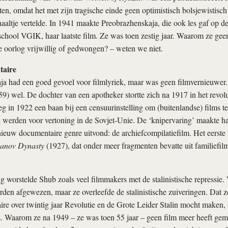
iten, omdat het met zijn tragische einde geen optimistisch bolsjewistisch
altje vertelde. In 1941 maakte Preobrazhenskaja, die ook les gaf op d
hool VGIK, haar laatste film. Ze was toen zestig jaar. Waarom ze gee
de oorlog vrijwillig of gedwongen? – weten we niet.
taire
ja had een goed gevoel voor filmlyriek, maar was geen filmvernieuwer.
) wel. De dochter van een apotheker stortte zich na 1917 in het revolut
eg in 1922 een baan bij een censuurinstelling om (buitenlandse) films t
 werden voor vertoning in de Sovjet-Unie. De ‘knipervaring’ maakte haa
 nieuw documentaire genre uitvond: de archiefcompilatiefilm. Het eerste
manov Dynasty
(1927), dat onder meer fragmenten bevatte uit familiefilm
tig worstelde Shub zoals veel filmmakers met de stalinistische repressie.
den afgewezen, maar ze overleefde de stalinistische zuiveringen. Dat z
re over twintig jaar Revolutie en de Grote Leider Stalin mocht maken, 
s. Waarom ze na 1949 – ze was toen 55 jaar – geen film meer heeft ge