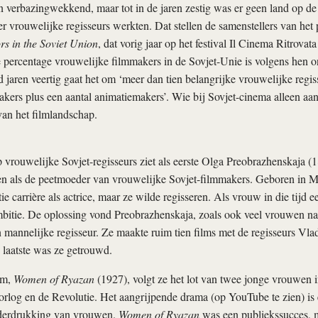
 verbazingwekkend, maar tot in de jaren zestig was er geen land op d
r vrouwelijke regisseurs werkten. Dat stellen de samenstellers van h
s in the Soviet Union
, dat vorig jaar op het festival Il Cinema Ritrovat
e percentage vrouwelijke filmmakers in de Sovjet-Unie is volgens hen 
nd jaren veertig gaat het om ‘meer dan tien belangrijke vrouwelijke regi
ers plus een aantal animatiemakers’. Wie bij Sovjet-cinema alleen aa
van het filmlandschap.
vrouwelijke Sovjet-regisseurs ziet als eerste Olga Preobrazhenskaja 
en als de peetmoeder van vrouwelijke Sovjet-filmmakers. Geboren in 
e carrière als actrice, maar ze wilde regisseren. Als vrouw in die tijd e
bitie. De oplossing vond Preobrazhenskaja, zoals ook veel vrouwen na
mannelijke regisseur. Ze maakte ruim tien films met de regisseurs Vla
 laatste was ze getrouwd.
ilm,
Women of Ryazan
(1927), volgt ze het lot van twee jonge vrouwen i
rlog en de Revolutie. Het aangrijpende drama (op YouTube te zien) is 
nderdrukking van vrouwen.
Women of Ryazan
was een publiekssucces, m