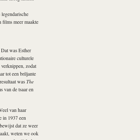
e legendarische
n films meer maakte
 Dat was Esther
ionaire culturele
e verknippen, zodat
r tot een briljante
 resultaat was
The
s van de tsaar en
 Veel van haar
e in 1937 een
bewijst dat ze weer
maakt, weten we ook