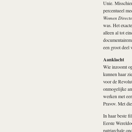
Unie. Misschien
percentueel mee
Women Director
was. Het exact
alleen al tot ei
documentairemak
een groot deel 
Aanklacht
Wie inzoomt op 
kunnen haar zi
voor de Revoluti
onmogelijke am
werken met een 
Pravov. Met die
In haar beste f
Eerste Wereldoo
patriarchale o