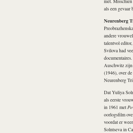
niet. Misschien
als een gevaar 
Neurenberg T
Preobrazhenska
andere vrouweli
talentvol edito
Svilova had vee
documentaires.
Auschwitz zijn
(1946), over de
Neurenberg Tri
Dat Yuliya Soln
als eerste vrou
in 1961 met
Po
oorlogsfilm ove
voordat er wee
Solntseva in Ca