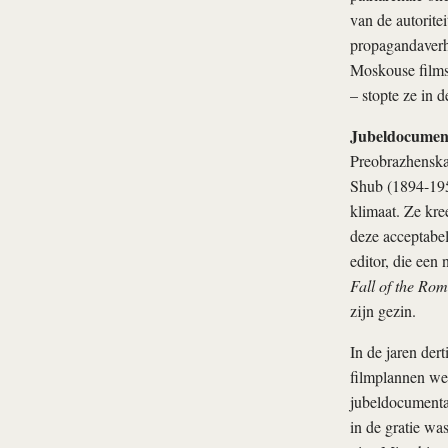
van de autorite
propagandaverha
Moskouse filmsc
– stopte ze in 
Jubeldocumen
Preobrazhenska
Shub (1894-1959
klimaat. Ze kre
deze acceptabel
editor, die een
Fall of the Ro
zijn gezin.
In de jaren der
filmplannen wer
jubeldocumentai
in de gratie wa