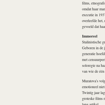
films, etnogra
omdat haar man,
executie in 193
overleefde het,
gevoeld dat haa
Immoreel
Stalinistische
Geboren in de j
generatie hoefd
met censuurper
soloregie na ha
van wie de één 
Muratova’s vol
emotioneel niet
Twintig jaar la
groteske films 
lang artikel.