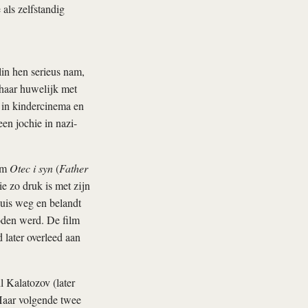
als zelfstandig
lin hen serieus nam,
 haar huwelijk met
h in kindercinema en
een jochie in nazi-
ilm
Otec i syn
(
Father
 zo druk is met zijn
huis weg en belandt
oden werd. De film
 later overleed aan
 Kalatozov (later
Haar volgende twee