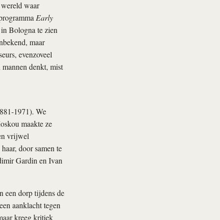
e wereld waar
et programma
Early
a in Bologna te zien
onbekend, maar
sseurs, evenzoveel
n mannen denkt, mist
(1881-1971). We
Moskou maakte ze
en vrijwel
 haar, door samen te
dimir Gardin en Ivan
n een dorp tijdens de
een aanklacht tegen
aar kreeg kritiek