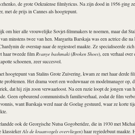
henko, de grote Oekraïense filmlyricus. Na zijn dood in 1956 ging ze 
r, met de prijs in Cannes als hoogtepunt.
jk om hier alle vrouwelijke Sovjet-­filmmakers te noemen, maar dat Sta
lot van minstens twee van hen. Margarita Barskaja was een actrice die na
 Chardynin de overstap naar de regiestoel maakte. Ze specialiseerde zic
t haar tweede film
Rvanye bashmaki
(
Broken Shoes
), een verhaal over 
apotte schoenen, zeer succesvol.
het hoogtepunt van Stalins Grote Zuivering, kwam ze met haar derde f
ote problemen. Het drama voert een weduwnaar en modelmanager op, die
riek, dat hij zijn zoon verwaarloost. Na een ruzie loopt de jongen van 
nde. Geen opbeurend communistisch familieverhaal, zodat de film verb
onnis, want Barskaja werd naar de Goelag gestuurd, waar ze korte tijd
ekte.
elandde ook de Georgische Nutsa Gogoberidze, die in 1930 met Michail
e klassieker
Als de kraanvogels overvliegen
) haar regiedebuut maakte. 