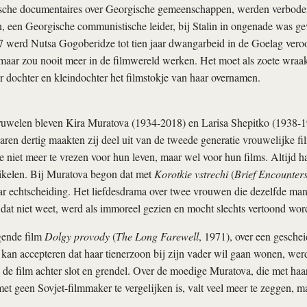
fische documentaires over Georgische gemeenschappen, werden verboden
 een Georgische communistische leider, bij Stalin in ongenade was gev
7 werd Nutsa Gogoberidze tot tien jaar dwangarbeid in de Goelag vero
 maar zou nooit meer in de filmwereld werken. Het moet als zoete wraa
r dochter en kleindochter het filmstokje van haar overnamen.
 gruwelen bleven Kira Muratova (1934-2018) en Larisa Shepitko (1938-1
aren dertig maakten zij deel uit van de tweede generatie vrouwelijke 
e niet meer te vrezen voor hun leven, maar wel voor hun films. Altijd 
ikelen. Bij Muratova begon dat met
Korotkie vstrechi
(
Brief Encounter
ar echtscheiding. Het liefdesdrama over twee vrouwen die dezelfde man
dat niet weet, werd als immoreel gezien en mocht slechts vertoond word
gende film
Dolgy provody
(
The Long Farewell
, 1971), over een gesche
 kan accepteren dat haar tienerzoon bij zijn vader wil gaan wonen, we
g de film achter slot en grendel. Over de moedige Muratova, die met haar
met geen Sovjet-filmmaker te vergelijken is, valt veel meer te zeggen, m