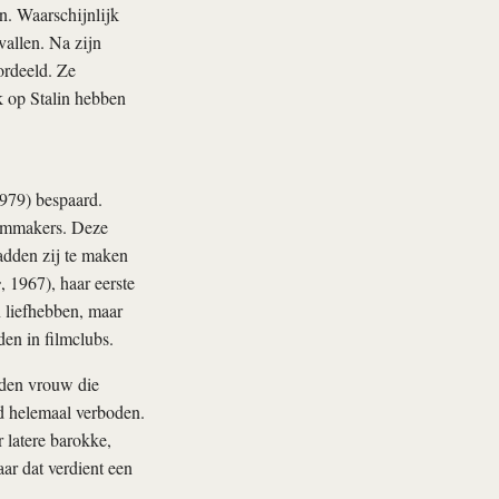
. Waarschijnlijk
allen. Na zijn
ordeeld. Ze
k op Stalin hebben
979) bespaard.
filmmakers. Deze
hadden zij te maken
s
, 1967), haar eerste
 liefhebben, maar
en in filmclubs.
iden vrouw die
rd helemaal verboden.
 latere barokke,
aar dat verdient een