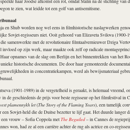
 speelde haar Joodse afkomst een rol, omdat Stalin na de stichting van de
begon te zien, wat leidde tot een golf van antisemitisme.
ribunaal
ja en Shub worden nog wel eens in filmhistorische naslagwerken geno
jke Sovjet-regisseurs niet. Ooit gehoord van Elizaveta Svilova (1900-
r, die samenwerkte met de revolutionaire filmtaalvernieuwer Dziga Verto
l invloed op zijn werk, maar maakte ook zelf op radicale montageprinc
 Haar opnames van de slag om Berlijn en het binnentrekken van het Ro
 unieke historische documenten. De door haar gemonteerde documenta
 gruwelijkheden in concentratiekampen, werd als bewijsmateriaal gebrui
bunaal.
tseva (1901-1989) in de vergetelheid is geraakt, is helemaal vreemd, o
w in de geschiedenis de prijs voor beste regisseur op het filmfestival i
vest plamennykh let
(
The Story of the Flaming Years
), een tamelijk con
r een Sovjet-held die de Duitse bezetter te lijf gaat. Het duurde langer
r een vrouw – Sofia Coppola met
The Beguiled
– in Cannes de regiepri
nnes won, had ze al een carrière achter de rug als actrice en co-regisse