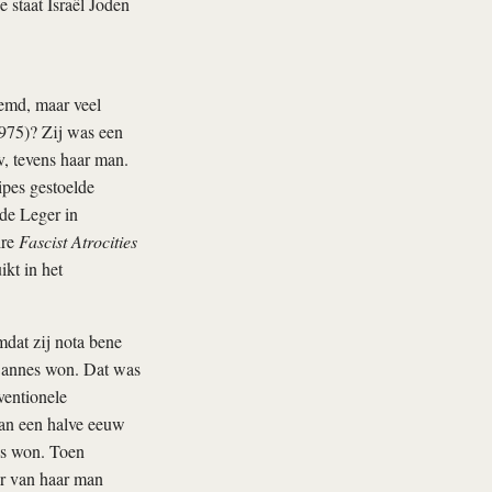
 staat Israël Joden
emd, maar veel
1975)? Zij was een
v, tevens haar man.
ipes gestoelde
de Leger in
ire
Fascist Atrocities
kt in het
mdat zij nota bene
n Cannes won. Dat was
ventionele
 dan een halve eeuw
js won. Toen
ur van haar man