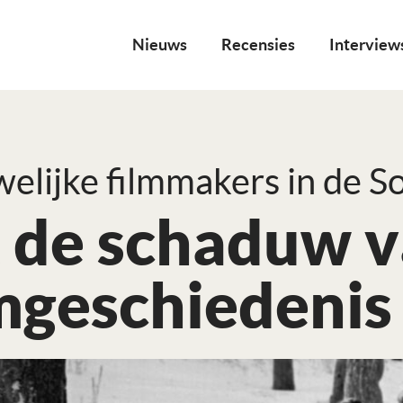
Nieuws
Recensies
Interview
elijke filmmakers in de S
t de schaduw v
lmgeschiedenis