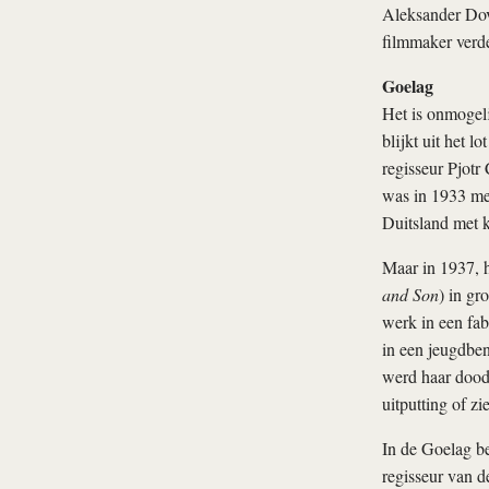
Aleksander Dovz
filmmaker verde
Goelag
Het is onmogeli
blijkt uit het 
regisseur Pjotr
was in 1933 me
Duitsland met k
Maar in 1937, 
and Son
) in gr
werk in een fab
in een jeugdbe
werd haar doodv
uitputting of zi
In de Goelag b
regisseur van d