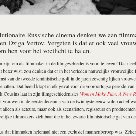
olutionaire Russische cinema denken we aan filmma
en Dziga Vertov. Vergeten is dat er ook veel vrouw
m hen voor het voetlicht te halen.
 zijn om als filmmaker in de filmgeschiedenis voort te leven? Daar leek
t beter wist, zou denken dat er in het verleden nauwelijks vrouwelijke
st van de tweede feministische golf in de jaren zeventig lijken vrouw
 te zitten. Dat beeld klopt in elk geval voor de vooroorlogse periode van
Cousins laat in zijn filmgeschiedenisles
Women Make Film: A New R
t vrouwen in de eerste decennia van de twintigste eeuw volop actief wa
t alleen als acteurs, maar ook als scenaristen, regisseurs en producente
lijke filmmakers zichtbaar die in het zwarte filmhistorische gat van de 
 dat filmmaken helemaal niet een exclusief mannenberoep was. Zeker n