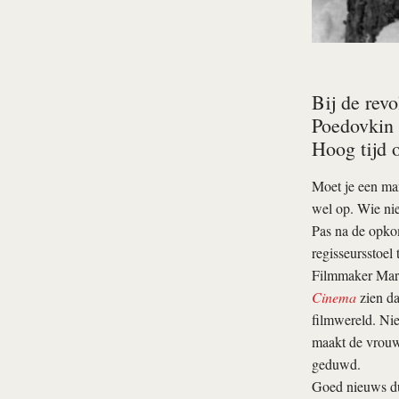
Bij de rev
Poedovkin 
Hoog tijd o
Moet je een man
wel op. Wie nie
Pas na de opkom
regisseursstoel
Filmmaker Mark 
Cinema
zien da
filmwereld. Nie
maakt de vrouwe
geduwd.
Goed nieuws dus