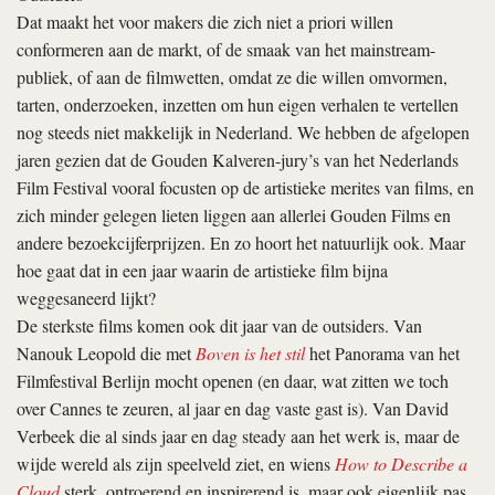
Dat maakt het voor makers die zich niet a priori willen
conformeren aan de markt, of de smaak van het mainstream-
publiek, of aan de filmwetten, omdat ze die willen omvormen,
tarten, onderzoeken, inzetten om hun eigen verhalen te vertellen
nog steeds niet makkelijk in Nederland. We hebben de afgelopen
jaren gezien dat de Gouden Kalveren-jury’s van het Nederlands
Film Festival vooral focusten op de artistieke merites van films, en
zich minder gelegen lieten liggen aan allerlei Gouden Films en
andere bezoekcijferprijzen. En zo hoort het natuurlijk ook. Maar
hoe gaat dat in een jaar waarin de artistieke film bijna
weggesaneerd lijkt?
De sterkste films komen ook dit jaar van de outsiders. Van
Nanouk Leopold die met
Boven is het stil
het Panorama van het
Filmfestival Berlijn mocht openen (en daar, wat zitten we toch
over Cannes te zeuren, al jaar en dag vaste gast is). Van David
Verbeek die al sinds jaar en dag steady aan het werk is, maar de
wijde wereld als zijn speelveld ziet, en wiens
How to Describe a
Cloud
sterk, ontroerend en inspirerend is, maar ook eigenlijk pas