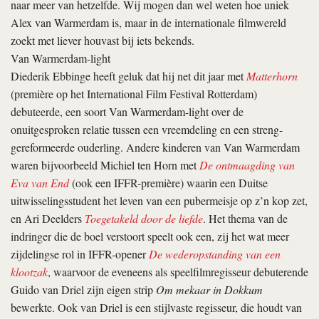
naar meer van hetzelfde. Wij mogen dan wel weten hoe uniek
Alex van Warmerdam is, maar in de internationale filmwereld
zoekt met liever houvast bij iets bekends.
Van Warmerdam-light
Diederik Ebbinge heeft geluk dat hij net dit jaar met
Matterhorn
(première op het International Film Festival Rotterdam)
debuteerde, een soort Van Warmerdam-light over de
onuitgesproken relatie tussen een vreemdeling en een streng-
gereformeerde ouderling. Andere kinderen van Van Warmerdam
waren bijvoorbeeld Michiel ten Horn met
De ontmaagding van
Eva van End
(ook een IFFR-première) waarin een Duitse
uitwisselingsstudent het leven van een pubermeisje op z’n kop zet,
en Ari Deelders
Toegetakeld door de liefde
. Het thema van de
indringer die de boel verstoort speelt ook een, zij het wat meer
zijdelingse rol in IFFR-opener
De wederopstanding van een
klootzak
, waarvoor de eveneens als speelfilmregisseur debuterende
Guido van Driel zijn eigen strip
Om mekaar in Dokkum
bewerkte. Ook van Driel is een stijlvaste regisseur, die houdt van