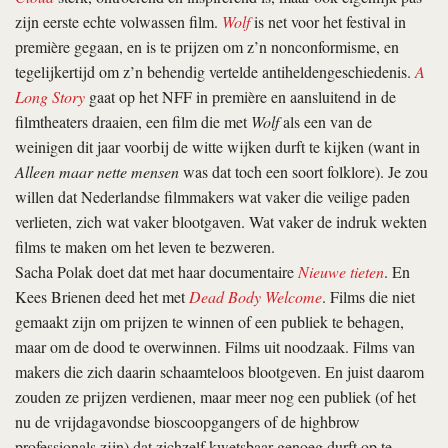
zijn eerste echte volwassen film.
Wolf
is net voor het festival in
première gegaan, en is te prijzen om z’n nonconformisme, en
tegelijkertijd om z’n behendig vertelde antiheldengeschiedenis.
A
Long Story
gaat op het NFF in première en aansluitend in de
filmtheaters draaien, een film die met
Wolf
als een van de
weinigen dit jaar voorbij de witte wijken durft te kijken (want in
Alleen maar nette mensen
was dat toch een soort folklore). Je zou
willen dat Nederlandse filmmakers wat vaker die veilige paden
verlieten, zich wat vaker blootgaven. Wat vaker de indruk wekten
films te maken om het leven te bezweren.
Sacha Polak doet dat met haar documentaire
Nieuwe tieten
. En
Kees Brienen deed het met
Dead Body Welcome
. Films die niet
gemaakt zijn om prijzen te winnen of een publiek te behagen,
maar om de dood te overwinnen. Films uit noodzaak. Films van
makers die zich daarin schaamteloos blootgeven. En juist daarom
zouden ze prijzen verdienen, maar meer nog een publiek (of het
nu de vrijdagavondse bioscoopgangers of de highbrow
professionals zijn) dat zichzelf kwetsbaar genoeg durft op te