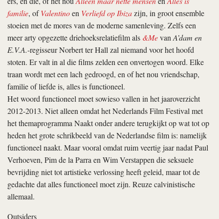
ers, en die, of het nou
Alleen maar nette mensen
en
Alles is
familie
, of
Valentino
en
Verliefd op Ibiza
zijn, in groot ensemble
stoeien met de mores van de moderne samenleving. Zelfs een
meer arty opgezette driehoeksrelatiefilm als
&Me
van
A’dam en
E.V.A.
-regisseur Norbert ter Hall zal niemand voor het hoofd
stoten. Er valt in al die films zelden een onvertogen woord. Elke
traan wordt met een lach gedroogd, en of het nou vriendschap,
familie of liefde is, alles is functioneel.
Het woord functioneel moet sowieso vallen in het jaaroverzicht
2012-2013. Niet alleen omdat het Nederlands Film Festival met
het themaprogramma Naakt onder andere terugkijkt op wat tot op
heden het grote schrikbeeld van de Nederlandse film is: namelijk
functioneel naakt. Maar vooral omdat ruim veertig jaar nadat Paul
Verhoeven, Pim de la Parra en Wim Verstappen die seksuele
bevrijding niet tot artistieke verlossing heeft geleid, maar tot de
gedachte dat alles functioneel moet zijn. Reuze calvinistische
allemaal.
Outsiders