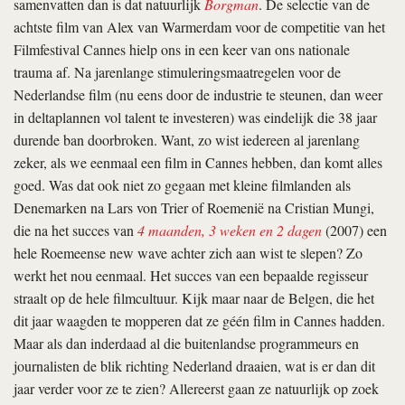
samenvatten dan is dat natuurlijk
Borgman
. De selectie van de
achtste film van Alex van Warmerdam voor de competitie van het
Filmfestival Cannes hielp ons in een keer van ons nationale
trauma af. Na jarenlange stimuleringsmaatregelen voor de
Nederlandse film (nu eens door de industrie te steunen, dan weer
in deltaplannen vol talent te investeren) was eindelijk die 38 jaar
durende ban doorbroken. Want, zo wist iedereen al jarenlang
zeker, als we eenmaal een film in Cannes hebben, dan komt alles
goed. Was dat ook niet zo gegaan met kleine filmlanden als
Denemarken na Lars von Trier of Roemenië na Cristian Mungi,
die na het succes van
4 maanden, 3 weken en 2 dagen
(2007) een
hele Roemeense new wave achter zich aan wist te slepen? Zo
werkt het nou eenmaal. Het succes van een bepaalde regisseur
straalt op de hele filmcultuur. Kijk maar naar de Belgen, die het
dit jaar waagden te mopperen dat ze géén film in Cannes hadden.
Maar als dan inderdaad al die buitenlandse programmeurs en
journalisten de blik richting Nederland draaien, wat is er dan dit
jaar verder voor ze te zien? Allereerst gaan ze natuurlijk op zoek