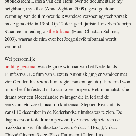
publieksrecht Larissa van den Herik over de documentaire
my
neighbour, my killer
(Anne Aghion, 2009), gevolgd door
vertoning van de film over de Rwandese verzoeningsrechtspraak
na de genocide in 1994. Op 17 dec. geeft juriste Heikelien Verrijn
Stuart een inleiding op
the tribunal
(Hans-Christian Schmid,
2009), waarna de film over het Joegoslavië tribunaal wordt
vertoond.
Wel persoonlijk
nothing personal
was de grote winnaar van het Nederlands
Filmfestival. De film van Urszula Antoniak ging er vandoor met
vier Gouden Kalveren (film, regie, camera, geluid). Eerder al won
hij op het filmfestival in Locarno zes prijzen. Het minimalistische
drama over een Nederlandse twintiger die in Ierland de
eenzaamheid zoekt, maar op kluizenaar Stephen Rea stuit, is
vanaf 10 december in de Nederlandse filmtheaters te zien. De
dagen ervoor is de film in persoonlijke aanwezigheid van de
maakster in vier filmtheaters te zien: 6 dec. ’t Hoogt, 7 dec.
Chassé Cinema, 9 dec. Plaza Futura en 10 dec. Lux.