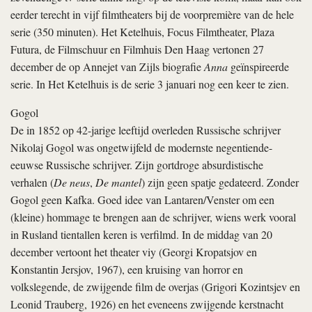
eerder terecht in vijf filmtheaters bij de voorpremière van de hele
serie (350 minuten). Het Ketelhuis, Focus Filmtheater, Plaza
Futura, de Filmschuur en Filmhuis Den Haag vertonen 27
december de op Annejet van Zijls biografie
Anna
geïnspireerde
serie. In Het Ketelhuis is de serie 3 januari nog een keer te zien.
Gogol
De in 1852 op 42-jarige leeftijd overleden Russische schrijver
Nikolaj Gogol was ongetwijfeld de modernste negentiende-
eeuwse Russische schrijver. Zijn gortdroge absurdistische
verhalen (
De neus
,
De mantel
) zijn geen spatje gedateerd. Zonder
Gogol geen Kafka. Goed idee van Lantaren/Venster om een
(kleine) hommage te brengen aan de schrijver, wiens werk vooral
in Rusland tientallen keren is verfilmd. In de middag van 20
december vertoont het theater
viy
(Georgi Kropatsjov en
Konstantin Jersjov, 1967), een kruising van horror en
volkslegende, de zwijgende film
de overjas
(Grigori Kozintsjev en
Leonid Trauberg, 1926) en het eveneens zwijgende
kerstnacht