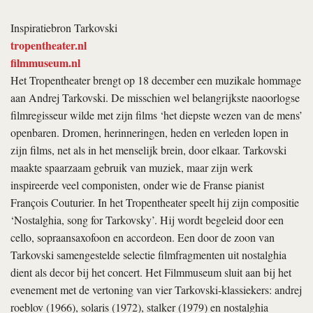
Inspiratiebron Tarkovski
tropentheater.nl
filmmuseum.nl
Het Tropentheater brengt op 18 december een muzikale hommage
aan Andrej Tarkovski. De misschien wel belangrijkste naoorlogse
filmregisseur wilde met zijn films ‘het diepste wezen van de mens’
openbaren. Dromen, herinneringen, heden en verleden lopen in
zijn films, net als in het menselijk brein, door elkaar. Tarkovski
maakte spaarzaam gebruik van muziek, maar zijn werk
inspireerde veel componisten, onder wie de Franse pianist
François Couturier. In het Tropentheater speelt hij zijn compositie
‘Nostalghia, song for Tarkovsky’. Hij wordt begeleid door een
cello, sopraansaxofoon en accordeon. Een door de zoon van
Tarkovski samengestelde selectie filmfragmenten uit
nostalghia
dient als decor bij het concert. Het Filmmuseum sluit aan bij het
evenement met de vertoning van vier Tarkovski-klassiekers:
andrej
roeblov
(1966),
solaris
(1972),
stalker
(1979) en
nostalghia