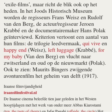
‘exile-films’, maar richt de blik ook op het
heden. In het Joods Historisch Museum
worden de regisseurs Frans Weisz en Rudolf
van den Berg, de acteur/regisseur Jeroen
Krabbé en de documentairemaker Hans Polak
geïnterviewd. Kriterion vertoont een aantal van
hun films: de trilogie
leedvermaak
,
qui vive
en
happy end
(Weisz),
left luggage
(Krabbé),
for
my baby
(Van den Berg) en
vlucht naar
zwitserland
en
oud op de nieuwmarkt
(Polak).
Ook te zien: Maurits Bingers zwijgende
avonturenfilm
het geheim van delft
(1917).
Iraanse filmvijandigheid
iraansfilmfestival.nl
De Iraanse cinema beleefde tien jaar geleden in het Westen
hoogtijdagen met het werk van onder meer Abbas Kiarostami
(
ten
,
the taste of cherry
) en Jafar Panahi (
offside
,
the circle
) Het