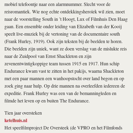
mobiel telefoontje naar een alarmnummer. Slecht voor de
reisromantiek. Wie nog echte ontdekkingsheroïek wil zien, moet
naar de voorstelling South in ’t Hoogt, Lux of Filmhuis Den Haag
gaan. Een ensemble onder leiding van Elizabeth van der Kooij
speelt live-muziek bij de vertoning van de documentaire
south
(Frank Hurley, 1919). Ook zijn teksten bij de beelden te horen.
Die beelden zijn uniek, want ze doen verslag van de mislukte reis
naar de Zuidpool van Ernst Shackleton en zijn
zevenentwintigkoppige team tussen 1915 en 1917. Hun schip
Endurance kwam vast te zitten in het pakijs, waarna Shackleton
met een paar mannen een wanhoopstocht over land begon en op
zoek ging naar hulp. Op drie mannen na overleefden iedereen de
expeditie. Frank Hurley was een van de bemanningleden en
filmde het leven op en buiten The Endurance.
Tien jaar oversteken
ketelhuis.nl
Het speelfilmproject De Oversteek (de VPRO en het Filmfonds