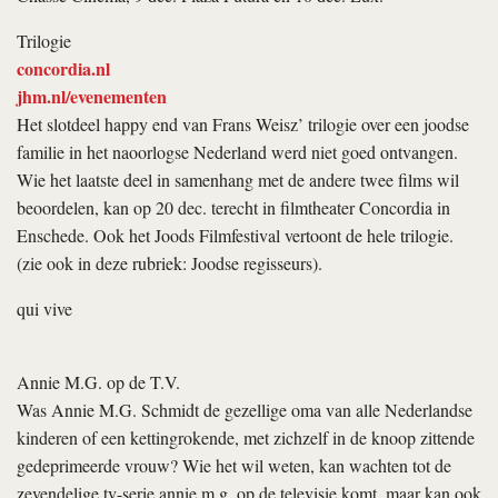
Trilogie
concordia.nl
jhm.nl/evenementen
Het slotdeel
happy end
van Frans Weisz’ trilogie over een joodse
familie in het naoorlogse Nederland werd niet goed ontvangen.
Wie het laatste deel in samenhang met de andere twee films wil
beoordelen, kan op 20 dec. terecht in filmtheater Concordia in
Enschede. Ook het Joods Filmfestival vertoont de hele trilogie.
(zie ook in deze rubriek: Joodse regisseurs).
qui vive
Annie M.G. op de T.V.
Was Annie M.G. Schmidt de gezellige oma van alle Nederlandse
kinderen of een kettingrokende, met zichzelf in de knoop zittende
gedeprimeerde vrouw? Wie het wil weten, kan wachten tot de
zevendelige tv-serie
annie m.g.
op de televisie komt, maar kan ook