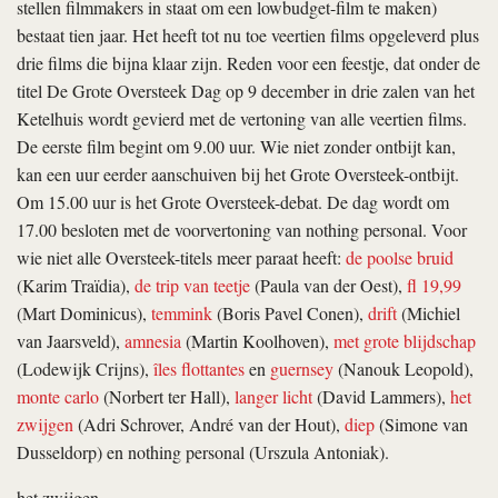
stellen filmmakers in staat om een lowbudget-film te maken)
bestaat tien jaar. Het heeft tot nu toe veertien films opgeleverd plus
drie films die bijna klaar zijn. Reden voor een feestje, dat onder de
titel De Grote Oversteek Dag op 9 december in drie zalen van het
Ketelhuis wordt gevierd met de vertoning van alle veertien films.
De eerste film begint om 9.00 uur. Wie niet zonder ontbijt kan,
kan een uur eerder aanschuiven bij het Grote Oversteek-ontbijt.
Om 15.00 uur is het Grote Oversteek-debat. De dag wordt om
17.00 besloten met de voorvertoning van
nothing personal
. Voor
wie niet alle Oversteek-titels meer paraat heeft:
de poolse bruid
(Karim Traïdia),
de trip van teetje
(Paula van der Oest),
fl 19,99
(Mart Dominicus),
temmink
(Boris Pavel Conen),
drift
(Michiel
van Jaarsveld),
amnesia
(Martin Koolhoven),
met grote blijdschap
(Lodewijk Crijns),
îles flottantes
en
guernsey
(Nanouk Leopold),
monte carlo
(Norbert ter Hall),
langer licht
(David Lammers),
het
zwijgen
(Adri Schrover, André van der Hout),
diep
(Simone van
Dusseldorp) en
nothing personal
(Urszula Antoniak).
het zwijgen