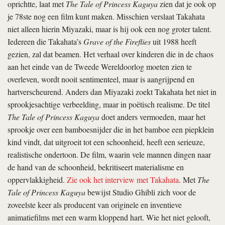
oprichtte, laat met
The Tale of Princess Kaguya
zien dat je ook op
je 78ste nog een film kunt maken. Misschien verslaat Takahata
niet alleen hierin Miyazaki, maar is hij ook een nog groter talent.
Iedereen die Takahata’s
Grave of the Fire­flies
uit 1988 heeft
gezien, zal dat beamen. Het verhaal over kinderen die in de chaos
aan het einde van de Tweede Wereldoorlog moeten zien te
overleven, wordt nooit sentimenteel, maar is aangrijpend en
hartverscheurend. Anders dan Miyazaki zoekt Takahata het niet in
sprookjesachtige verbeelding, maar in poëtisch realisme. De titel
The Tale of Princess Kaguya
doet anders vermoeden, maar het
sprookje over een bamboesnijder die in het bamboe een piepklein
kind vindt, dat uitgroeit tot een schoonheid, heeft een serieuze,
realistische ondertoon. De film, waarin vele mannen dingen naar
de hand van de schoonheid, bekritiseert materialisme en
oppervlakkigheid.
Zie ook het interview met Takahata
. Met
The
Tale of Princess Kaguya
bewijst Studio Ghibli zich voor de
zoveelste keer als producent van originele en inventieve
animatiefilms met een warm kloppend hart. Wie het niet gelooft,