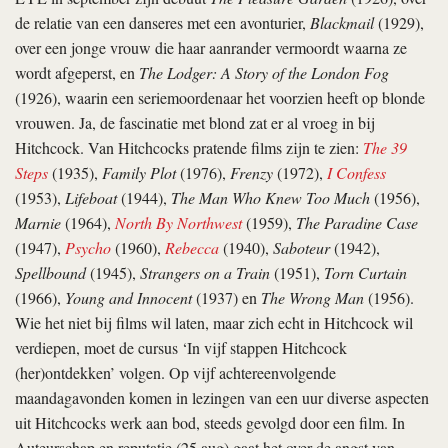
de relatie van een danseres met een avonturier,
Blackmail
(1929),
over een jonge vrouw die haar aanrander vermoordt waarna ze
wordt afgeperst, en
The Lodger: A Story of the London Fog
(1926), waarin een seriemoordenaar het voorzien heeft op blonde
vrouwen. Ja, de fascinatie met blond zat er al vroeg in bij
Hitchcock. Van Hitch­cocks pratende films zijn te zien:
The 39
Steps
(1935),
Family Plot
(1976),
Frenzy
(1972),
I Confess
(1953),
Lifeboat
(1944),
The Man Who Knew Too Much
(1956),
Marnie
(1964),
North By Northwest
(1959),
The Paradine Case
(1947),
Psycho
(1960),
Rebecca
(1940),
Saboteur
(1942),
Spellbound
(1945),
Strangers on a Train
(1951),
Torn Curtain
(1966),
Young and Innocent
(1937) en
The Wrong Man
(1956).
Wie het niet bij films wil laten, maar zich echt in Hitchcock wil
verdiepen, moet de cursus ‘In vijf stappen Hitch­cock
(her)ontdekken’ volgen. Op vijf achtereenvolgende
maandagavonden komen in lezingen van een uur diverse aspecten
uit Hitch­cocks werk aan bod, steeds gevolgd door een film. In
Auteurschap en reputatie (25 aug) gaat het over de angst van