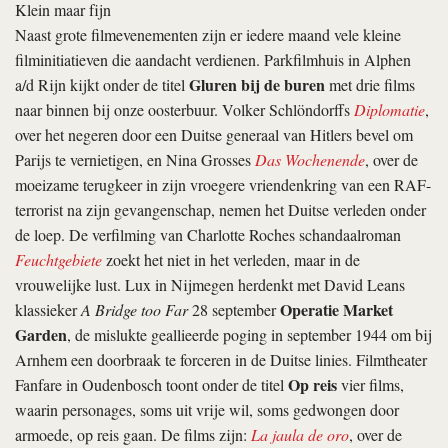
Klein maar fijn
Naast grote filmevenementen zijn er iedere maand vele kleine
film­initiatieven die aandacht verdienen. Parkfilmhuis in Alphen
Gluren bij de buren
a/d Rijn kijkt onder de titel
met drie films
naar binnen bij onze oosterbuur. Volker Schlöndorffs
Diplomatie
,
over het negeren door een Duitse generaal van Hitlers bevel om
Parijs te vernietigen, en Nina Grosses
Das Wochenende
, over de
moeizame terugkeer in zijn vroegere vriendenkring van een RAF-
terrorist na zijn gevangenschap, nemen het Duitse verleden onder
de loep. De verfilming van Charlotte Roches schandaalroman
Feuchtgebiete
zoekt het niet in het verleden, maar in de
vrouwelijke lust. Lux in Nijmegen herdenkt met David Leans
Operatie Market
klassieker
A Bridge too Far
28 september
Garden
, de mislukte geallieerde poging in september 1944 om bij
Arnhem een doorbraak te forceren in de Duitse linies. Filmtheater
Op reis
Fanfare in Oudenbosch toont onder de titel
vier films,
waarin personages, soms uit vrije wil, soms gedwongen door
armoede, op reis gaan. De films zijn:
La jaula de oro
, over de