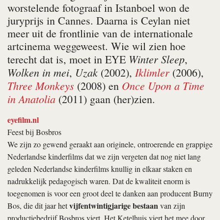
worstelende fotograaf in Istanboel won de
juryprijs in Cannes. Daarna is Ceylan niet
meer uit de frontlinie van de internationale
artcinema weggeweest. Wie wil zien hoe
Winter Sleep
terecht dat is, moet in EYE
,
Wolken in mei
Uzak
Iklimler
,
(2002),
(2006),
Three Monkeys
Once Upon a Time
(2008) en
in Anatolia
(2011) gaan (her)zien.
eyefilm.nl
Feest bij Bosbros
We zijn zo gewend geraakt aan originele, ontroerende en grappige
Nederlandse kinderfilms dat we zijn vergeten dat nog niet lang
geleden Nederlandse kinderfilms knullig in elkaar staken en
nadrukkelijk pedagogisch waren. Dat de kwaliteit enorm is
toegenomen is voor een groot deel te danken aan producent Burny
vijfentwintigjarige bestaan
Bos, die dit jaar het
van zijn
productiebedrijf Bosbros viert. Het Ketelhuis viert het mee door