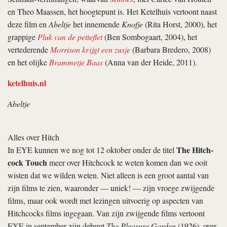
en Theo Maassen, het hoogtepunt is. Het Ketelhuis vertoont naast
deze film en
Abeltje
het innemende
Knofje
(Rita Horst, 2000), het
grappige
Pluk van de petteflet
(Ben Sombogaart, 2004), het
vertederende
Morrison krijgt een zusje
(Barbara Bredero, 2008)
en het olijke
Brammetje Baas
(Anna van der Heide, 2011).
ketelhuis.nl
Abeltje
Alles over Hitch
The Hitch­
In EYE kunnen we nog tot 12 oktober onder de titel
cock Touch
meer over Hitchcock te weten komen dan we ooit
wisten dat we wilden weten. Niet alleen is een groot aantal van
zijn films te zien, waaronder — uniek! — zijn vroege zwijgende
films, maar ook wordt met lezingen uitvoerig op aspecten van
Hitchcocks films ingegaan. Van zijn zwijgende films vertoont
EYE in september zijn debuut
The Pleasure Garden
(1926), over