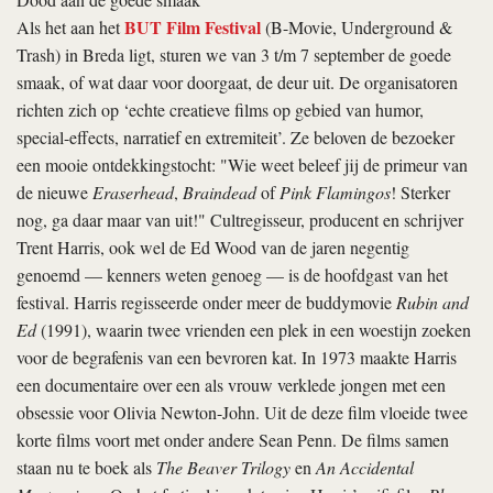
BUT Film Festival
Als het aan het
(B-Movie, Underground &
Trash) in Breda ligt, sturen we van 3 t/m 7 september de goede
smaak, of wat daar voor doorgaat, de deur uit. De organisatoren
richten zich op ‘echte creatieve films op gebied van humor,
special-effects, narratief en extremiteit’. Ze beloven de bezoeker
een mooie ontdekkingstocht: "Wie weet beleef jij de primeur van
de nieuwe
Eraserhead
,
Braindead
of
Pink Flamingos
! Sterker
nog, ga daar maar van uit!" Cultregisseur, producent en schrijver
Trent Harris, ook wel de Ed Wood van de jaren negentig
genoemd — kenners weten genoeg — is de hoofdgast van het
festival. Harris regisseerde onder meer de buddymovie
Rubin and
Ed
(1991), waarin twee vrienden een plek in een woestijn zoeken
voor de begrafenis van een bevroren kat. In 1973 maakte Harris
een documentaire over een als vrouw verklede jongen met een
obsessie voor Olivia Newton-John. Uit de deze film vloeide twee
korte films voort met onder andere Sean Penn. De films samen
staan nu te boek als
The Beaver Trilogy
en
An Accidental