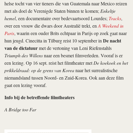
helse tocht van vier tieners die van Guatemala naar Mexico reizen
met als doel de Verenigde Staten binnen te komen;
Enkeltje
hemel
, een documentaire over bedevaartsoord Lourdes;
Tracks
,
over een vrouw die dwars door Australië trekt, en
A Weekend in
Paris
, waarin een ouder Brits echtpaar in Parijs op zoek gaat naar
De nacht
hun jeugd. Cine­cit­ta in Tilburg reist 10 september in
van de dictatuur
met de vertoning van Leni Riefenstahls
Triumph des Willens
naar een besmet filmverleden. Vooraf is er
een lezing. Op 16 sept. reist het filmtheater met
De koekoek en het
prikkeldraad: op de grens van Korea
naar het surrealistische
niemandsland tussen Noord- en Zuid-Korea. Ook aan deze film
gaat een lezing vooraf.
Info bij de betreffende filmtheaters
A Bridge too Far