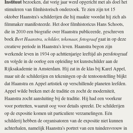
Instituut
bezoeken, dat vorig jaar werd opgericht met als doel het
stimuleren van film­historisch onderzoek. Te zien zijn tot 15
oktober Haanstra’s schilderijen die hij maakte voordat hij zich als
filmmaker manifesteerde. Het door filmhistoricus Hans Schoots,
die in 2010 een biografie over Haanstra publiceerde, geschreven
boek
Bert Haanstra, schilder, tekenaar, fotograaf
gaat in op deze
creatieve periode in Haanstra’s leven. Haanstra begon zijn
werkende leven in 1934 op achttienjarige leeftijd als persfotograaf
en volgde in de oorlog een opleiding tot kunstschilder aan de
Rijksakademie in Amsterdam. Hij zat in de klas bij Karel Appel,
maar uit de schilderijen en tekeningen op de tentoonstelling blijkt
dat Haanstra en Appel artistiek op verschillende planeten leefden.
Appel wilde breken met de traditie en zocht de moderniteit,
Haanstra zocht aansluiting bij de traditie. Hij had een voorkeur
voor portretten, waaruit oog voor details spreekt. De schilderijen
op de expositie komen uit particu­liere verzamelingen. Eén
schilderij hebben de organisatoren van de expositie niet kunnen
achterhalen, namelijk Haanstra’s portret van een tuindersvrouw in