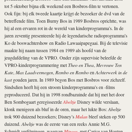
tot 5 oktober bijna elk weekend een Bosbros-film te vertonen.
Ook fijn: bij elk tweede kaartje krijgt de bezoeker de dvd van de
betreffende film. Toen Burny Bos in 1989 Bosbros oprichtte, was
hij al een ervaren rot in de wereld van kinderprogramma’s. In de
jaren zeventig presenteerde hij de legendarische radioprogramma’s
Ko de boswachtershow en Radio Lawaaipapegaai. Bij de televisie
maakte hij naam tussen 1984 en 1989 als hoofd van de
jeugdafdeling van de VPRO. Onder zijn supervisie beleefde de
VPRO-kinderprogrammering met
Theo en Thea
,
Mevrouw Ten
Kate
,
Max Laadvermogen
,
Rembo en Rembo
en
Achterwerk in de
kast
gouden jaren. In 1989 begon Bos met Bosbros voor zichzelf.
Sindsdien heeft hij een stroom kinderprogramma’s en -films
geproduceerd. Dat hij in 1998 rondbazuinde dat hij met het door
Ben Sombogaart geregisseerde
Abeltje
Disney wilde verslaan,
klonk menigeen als bluf in de oren, maar het lukte Bos:
Abeltje
trok 900 duizend bezoekers; Disney’s
Mulan
bleef steken op 500
duizend.
Abeltje
was de eerste van een reeks Annie M.G.
Schmidt-verfilmingen, waarvan
Minoes
, met Carice van Houten