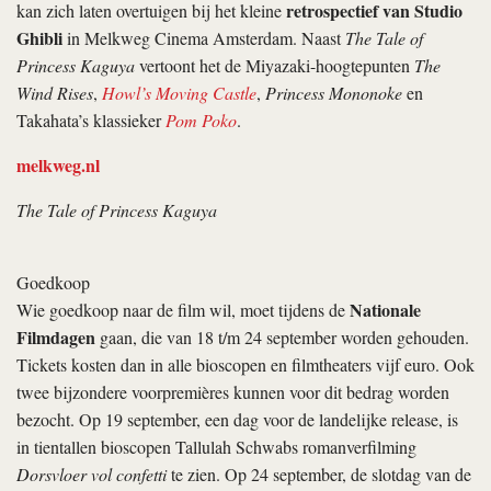
retrospectief van Studio
kan zich laten overtuigen bij het kleine
Ghibli
in Melkweg Cinema Amsterdam. Naast
The Tale of
Princess Kaguya
vertoont het de Miyazaki-hoogtepunten
The
Wind Rises
,
Howl’s Moving Castle
,
Princess Mononoke
en
Takahata’s klassieker
Pom Poko
.
melkweg.nl
The Tale of Princess Kaguya
Goedkoop
Nationale
Wie goedkoop naar de film wil, moet tijdens de
Filmdagen
gaan, die van 18 t/m 24 september worden gehouden.
Ti­ckets kosten dan in alle bioscopen en filmtheaters vijf euro. Ook
twee bijzondere voorpremières kunnen voor dit bedrag worden
bezocht. Op 19 september, een dag voor de landelijke release, is
in tientallen bioscopen Tallulah Schwabs roman­verfilming
Dorsvloer vol confetti
te zien. Op 24 september, de slotdag van de