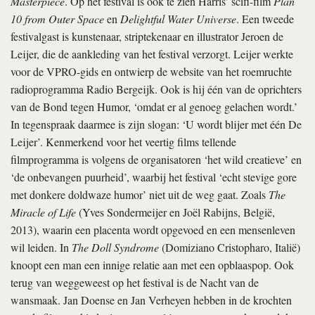
Masterpiece
. Op het festival is ook te zien Harris’ scifi-film
Plan
10 from Outer Space
en
Delightful Water Universe
. Een tweede
festivalgast is kunstenaar, striptekenaar en illustrator Jeroen de
Leijer, die de aankleding van het festival verzorgt. Leijer werkte
voor de VPRO-­gids en ontwierp de website van het roemruchte
radioprogramma Radio Bergeijk. Ook is hij één van de oprichters
van de Bond tegen Humor, ‘omdat er al genoeg gelachen wordt.’
In tegenspraak daarmee is zijn slogan: ‘U wordt blijer met één De
Leijer’. Kenmerkend voor het veertig films tellende
filmprogramma is volgens de organisatoren ‘het wild creatieve’ en
‘de onbevangen puurheid’, waarbij het festival ‘echt stevige gore
met donkere doldwaze humor’ niet uit de weg gaat. Zoals
The
Miracle of Life
(Yves Sondermeijer en Joël Rabijns, België,
2013), waarin een placenta wordt opgevoed en een mensenleven
wil leiden. In
The Doll Syndrome
(Domiziano Cristopharo, Italië)
knoopt een man een innige relatie aan met een opblaaspop. Ook
terug van weggeweest op het festival is de Nacht van de
wansmaak. Jan Doense en Jan Verheyen hebben in de krochten