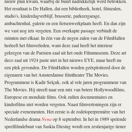
nieuw plan kwam, waarbij de buurt nadrukkelijk werd betrokken.
Het resultaat is De Hallen, dat een bibliotheek, hotel, filmzalen,
studio’s, kinderdagverblijf, brasserie, parkeergarage,
ambachtenhal, galerie en een fietsenwerkplaats heeft. En dan zijn
we vast nog iets vergeten. Een overkapte passage verbindt de
ruimten met elkaar. In één van de negen zalen van de FilmHallen
herleeft het filmverleden, want deze zaal heeft het interieur
gekregen van de Parisien-zaal uit het oude Filmmuseum. Deze art
deco zaal uit 1924 paste niet in het nieuwe EYE, maar heeft nu
een plek gevonden. De FilmHallen worden geëxploiteerd door de
eigenaren van het Amsterdamse filmtheater The Movies.
Programmeur is Kadir Selçuk, ook al vele jaren programmeur van
The Movies. Hij streeft naar een mix van betere Hollywoodfilms,
Europese en mondiale films. Ook zullen documentaires en
kinderfilms niet worden vergeten. Naast filmvertoningen zijn er
speciale evenementen. Het eerste is de rodeloperpremière van het
Nederlandse drama
Nena
op 8 september. In het in 1989 spelende
speelfilmdebuut van Saskia Diesing wordt een zestienjarige tiener