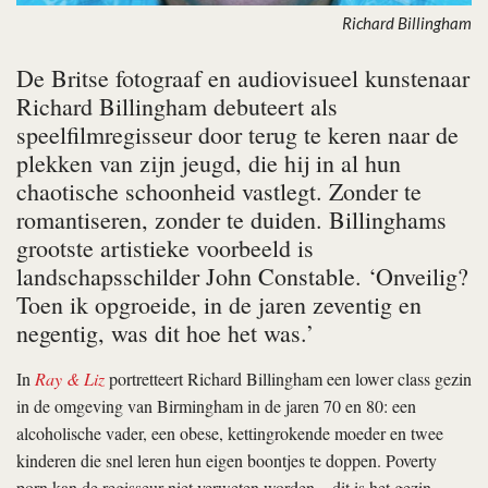
Richard Billingham
De Britse fotograaf en audiovisueel kunstenaar
Richard Billingham debuteert als
speelfilmregisseur door terug te keren naar de
plekken van zijn jeugd, die hij in al hun
chaotische schoonheid vastlegt. Zonder te
romantiseren, zonder te duiden. Billinghams
grootste artistieke voorbeeld is
landschapsschilder John Constable. ‘Onveilig?
Toen ik opgroeide, in de jaren zeventig en
negentig, was dit hoe het was.’
In
Ray & Liz
portretteert Richard Billingham een lower class gezin
in de omgeving van Birmingham in de jaren 70 en 80: een
alcoholische vader, een obese, kettingrokende moeder en twee
kinderen die snel leren hun eigen boontjes te doppen. Poverty
porn kan de regisseur niet verweten worden – dit is het gezin