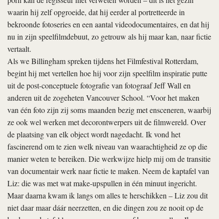
waarin hij zelf opgroeide, dat hij eerder al portretteerde in
bekroonde fotoseries en een aantal videodocumentaires, en dat hij
nu in zijn speelfilmdebuut, zo getrouw als hij maar kan, naar fictie
vertaalt.
Als we Billingham spreken tijdens het Filmfestival Rotterdam,
begint hij met vertellen hoe hij voor zijn speelfilm inspiratie putte
uit de post-conceptuele fotografie van fotograaf Jeff Wall en
anderen uit de zogeheten Vancouver School. “Voor het maken
van één foto zijn zij soms maanden bezig met ensceneren, waarbij
ze ook wel werken met decorontwerpers uit de filmwereld. Over
de plaatsing van elk object wordt nagedacht. Ik vond het
fascinerend om te zien welk niveau van waarachtigheid ze op die
manier weten te bereiken. Die werkwijze hielp mij om de transitie
van documentair werk naar fictie te maken. Neem de kaptafel van
Liz: die was met wat make-upspullen in één minuut ingericht.
Maar daarna kwam ik langs om alles te herschikken – Liz zou dit
niet daar maar dáár neerzetten, en die dingen zou ze nooit op de