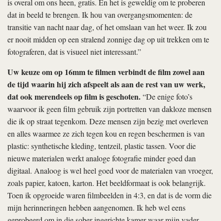
is overal om ons heen, gratis. En het is geweldig om te proberen
dat in beeld te brengen. Ik hou van overgangsmomenten: de
transitie van nacht naar dag, of het omslaan van het weer. Ik zou
er nooit midden op een stralend zonnige dag op uit trekken om te
fotograferen, dat is visueel niet interessant.”
Uw keuze om op 16mm te filmen verbindt de film zowel aan
de tijd waarin hij zich afspeelt als aan de rest van uw werk,
dat ook merendeels op film is geschoten.
“De enige foto’s
waarvoor ik geen film gebruik zijn portretten van dakloze mensen
die ik op straat tegenkom. Deze mensen zijn bezig met overleven
en alles waarmee ze zich tegen kou en regen beschermen is van
plastic: synthetische kleding, tentzeil, plastic tassen. Voor die
nieuwe materialen werkt analoge fotografie minder goed dan
digitaal. Analoog is wel heel goed voor de materialen van vroeger,
zoals papier, katoen, karton. Het beeldformaat is ook belangrijk.
Toen ik opgroeide waren filmbeelden in 4:3, en dat is de vorm die
mijn herinneringen hebben aangenomen. Ik heb wel eens
geprobeerd om in die sober ingerichte kamer waar mijn vader