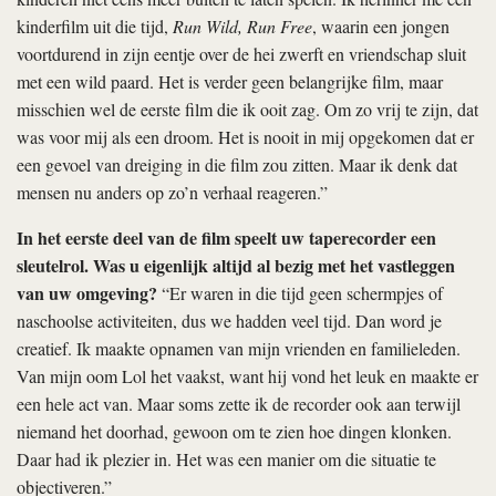
kinderfilm uit die tijd,
Run Wild, Run Free
, waarin een jongen
voortdurend in zijn eentje over de hei zwerft en vriendschap sluit
met een wild paard. Het is verder geen belangrijke film, maar
misschien wel de eerste film die ik ooit zag. Om zo vrij te zijn, dat
was voor mij als een droom. Het is nooit in mij opgekomen dat er
een gevoel van dreiging in die film zou zitten. Maar ik denk dat
mensen nu anders op zo’n verhaal reageren.”
In het eerste deel van de film speelt uw taperecorder een
sleutelrol. Was u eigenlijk altijd al bezig met het vastleggen
van uw omgeving?
“Er waren in die tijd geen schermpjes of
naschoolse activiteiten, dus we hadden veel tijd. Dan word je
creatief. Ik maakte opnamen van mijn vrienden en familieleden.
Van mijn oom Lol het vaakst, want hij vond het leuk en maakte er
een hele act van. Maar soms zette ik de recorder ook aan terwijl
niemand het doorhad, gewoon om te zien hoe dingen klonken.
Daar had ik plezier in. Het was een manier om die situatie te
objectiveren.”