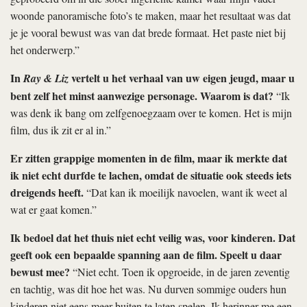
woonde panoramische foto’s te maken, maar het resultaat was dat
je je vooral bewust was van dat brede formaat. Het paste niet bij
het onderwerp.”
In
vertelt u het verhaal van uw eigen jeugd, maar u
Ray & Liz
bent zelf het minst aanwezige personage. Waarom is dat?
“Ik
was denk ik bang om zelfgenoegzaam over te komen. Het is mijn
film, dus ik zit er al in.”
Er zitten grappige momenten in de film, maar ik merkte dat
ik niet echt durfde te lachen, omdat de situatie ook steeds iets
dreigends heeft.
“Dat kan ik moeilijk navoelen, want ik weet al
wat er gaat komen.”
Ik bedoel dat het thuis niet echt veilig was, voor kinderen. Dat
geeft ook een bepaalde spanning aan de film. Speelt u daar
bewust mee?
“Niet echt. Toen ik opgroeide, in de jaren zeventig
en tachtig, was dit hoe het was. Nu durven sommige ouders hun
kinderen niet eens meer buiten te laten spelen. Ik herinner me een