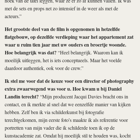
hoek van de tafel leggen, waar ze er zo af kunnen vallen. Ik was
met de sets en props net zo intensief in de weer als met de
acteurs.”
Het grootste deel van de film is opgenomen in hetzelfde
flatgebouw, op dezelfde verdieping waar het appartement zat
waar u ruim tien jaar met uw ouders en broertje woonde.
Hoe belangrijk was dat?
“Heel belangrijk. Waarom kan ik
moeilijk uitleggen, het is iets conceptueels. Maar het voelde
daardoor authentiek, ook voor de crew.”
Ik stel me voor dat de keuze voor een director of photography
extra zwaarwegend was voor u. Hoe kwam u bij Daniel
Landin terecht?
“Mijn producent Jacqui Davies bracht ons in
contact, en ik merkte al snel dat we eenzelfde manier van kijken
hebben. Zelf ben ik via schilderkunst bij fotografie
terechtgekomen, mijn eerste foto’s maakte ik als referentie voor
portretten van mijn vader die ik schilderde toen ik op de
kunstacademie zat. Omdat hij moeilijk stil te houden was, kocht