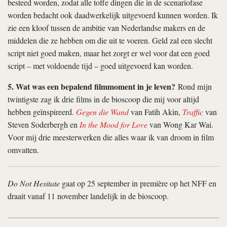
besteed worden, zodat alle toffe dingen die in de scenariofase
worden bedacht ook daadwerkelijk uitgevoerd kunnen worden. Ik
zie een kloof tussen de ambitie van Nederlandse makers en de
middelen die ze hebben om die uit te voeren. Geld zal een slecht
script niet goed maken, maar het zorgt er wel voor dat een goed
script – met voldoende tijd – goed uitgevoerd kan worden.
5. Wat was een bepalend filmmoment in je leven?
Rond mijn
twintigste zag ik drie films in de bioscoop die mij voor altijd
hebben geïnspireerd.
Gegen die Wand
van Fatih Akin,
Traffic
van
Steven Soderbergh en
In the Mood for Love
van Wong Kar Wai.
Voor mij drie meesterwerken die alles waar ik van droom in film
omvatten.
Do Not Hesitate
gaat op 25 september in première op het NFF en
draait vanaf 11 november landelijk in de bioscoop.