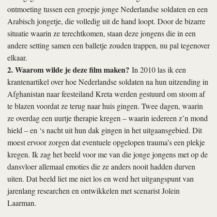
ontmoeting tussen een groepje jonge Nederlandse soldaten en een
Arabisch jongetje, die volledig uit de hand loopt. Door de bizarre
situatie waarin ze terechtkomen, staan deze jongens die in een
andere setting samen een balletje zouden trappen, nu pal tegenover
elkaar.
2. Waarom wilde je deze film maken?
In 2010 las ik een
krantenartikel over hoe Nederlandse soldaten na hun uitzending in
Afghanistan naar feesteiland Kreta werden gestuurd om stoom af
te blazen voordat ze terug naar huis gingen. Twee dagen, waarin
ze overdag een uurtje therapie kregen – waarin iedereen z’n mond
hield – en ‘s nacht uit hun dak gingen in het uitgaansgebied. Dit
moest ervoor zorgen dat eventuele opgelopen trauma’s een plekje
kregen. Ik zag het beeld voor me van die jonge jongens met op de
dansvloer allemaal emoties die ze anders nooit hadden durven
uiten. Dat beeld liet me niet los en werd het uitgangspunt van
jarenlang researchen en ontwikkelen met scenarist Jolein
Laarman.