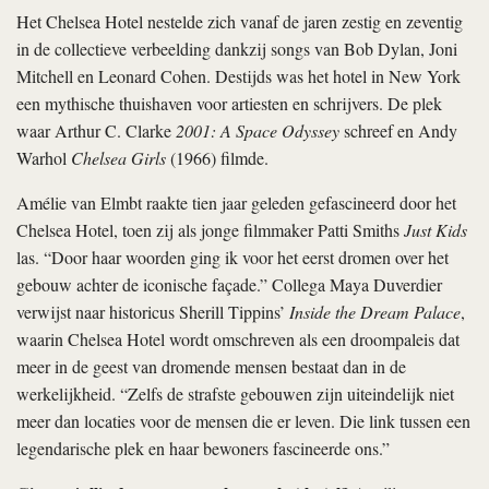
Het Chelsea Hotel nestelde zich vanaf de jaren zestig en zeventig
in de collectieve verbeelding dankzij songs van Bob Dylan, Joni
Mitchell en Leonard Cohen. Destijds was het hotel in New York
een mythische thuishaven voor artiesten en schrijvers. De plek
waar Arthur C. Clarke
2001: A Space Odyssey
schreef en Andy
Warhol
Chelsea Girls
(1966) filmde.
Amélie van Elmbt raakte tien jaar geleden gefascineerd door het
Chelsea Hotel, toen zij als jonge filmmaker Patti Smiths
Just Kids
las. “Door haar woorden ging ik voor het eerst dromen over het
gebouw achter de iconische façade.”
Collega Maya Duverdier
verwijst naar historicus Sherill Tippins’
Inside the Dream Palace
,
waarin Chelsea Hotel wordt omschreven als een droompaleis dat
meer in de geest van dromende mensen bestaat dan in de
werkelijkheid. “Zelfs de strafste gebouwen zijn uiteindelijk niet
meer dan locaties voor de mensen die er leven. Die link tussen een
legendarische plek en haar bewoners fascineerde ons.”