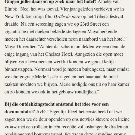
Gingen jullie daarom op zoek naar het hotel?
Amélie van
Elmbt: “Nee, het was toeval. Vier jaar geleden verbleven we in
New York toen mijn film
Drôle de père
op het Tribeca festival
draaide. Na een screening zagen we op 23rd Street een
gigantische met doeken beklede stellage en Maya herkende
meteen het daarachter verscholen neon naambord van het hotel.”
Maya Duverdier: “Achter dat scherm ontdekten we een deur, de
enige ingang van het Chelsea Hotel. Aangezien die open moet
blijven voor bewoners en werklui konden we gemakkelijk
binnenstappen. Normaal word je meteen buitengezet, maar omdat
we choreografe Merle Lister zagen en met haar aan de praat
raakten mochten we blijven. Merle nodigde ons uit op haar kamer
en zo konden we ook in het gebouw rondkijken.”
Bij die ontdekkingstocht ontstond het idee voor een
documentaire?
AvE: “Eigenlijk bleef het eerste beeld dat we
zagen toen we de deur openden op ons netvlies kleven: een kleine
vrouw met een rollator in een receptie vol loshangende draden en
rondslingerend bouwmateriaal. We zagen deze levendige vrouw