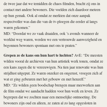
de twee jaar dat we temidden de chaos filmden, bracht zij ons in
contact met andere bewoners. Die voelden zich daardoor meteen
op hun gemak. Ook al omdat ze merkten dat onze aanpak
respectvoller was dan die van de tv-ploegen die eerder al langs
waren gekomen.”
MD: “Doordat we zo vaak draaiden, ook ’s avonds wanneer de
werklui weg waren, werden we een vertrouwde aanwezigheid en
begonnen bewoners spontaan met ons te praten.”
Grepen ze de kans om hun hart te luchten?
AvE: “De meesten
wilden vooral de archieven van hun artistiek werk tonen, omdat ze
een kans zagen die te vereeuwigen. Na tien jaar renovatie was hun
strijdlust uitgeput. Ze waren onzeker en ongerust, vroegen zich af
wat er ging gebeuren met het gebouw en met henzelf.”
MD: “Ze wilden geen boodschap brengen maar meewerken aan
de film omdat we aandacht hadden voor hun werk en leven. Ze
begrepen dat we zochten naar een menselijke ontmoeting. De
bewoners zijn oud en alleen, ze zaten al zo lang opgesloten in