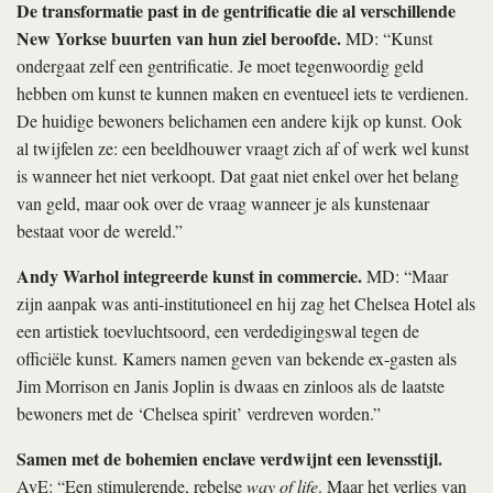
De transformatie past in de gentrificatie die al verschillende
New Yorkse buurten van hun ziel beroofde.
MD: “Kunst
ondergaat zelf een gentrificatie. Je moet tegenwoordig geld
hebben om kunst te kunnen maken en eventueel iets te verdienen.
De huidige bewoners belichamen een andere kijk op kunst. Ook
al twijfelen ze: een beeldhouwer vraagt zich af of werk wel kunst
is wanneer het niet verkoopt. Dat gaat niet enkel over het belang
van geld, maar ook over de vraag wanneer je als kunstenaar
bestaat voor de wereld.”
Andy Warhol integreerde kunst in commercie.
MD: “Maar
zijn aanpak was anti-institutioneel en hij zag het Chelsea Hotel als
een artistiek toevluchtsoord, een verdedigingswal tegen de
officiële kunst. Kamers namen geven van bekende ex-gasten als
Jim Morrison en Janis Joplin is dwaas en zinloos als de laatste
bewoners met de ‘Chelsea spirit’ verdreven worden.”
Samen met de bohemien enclave verdwijnt een levensstijl.
AvE: “Een stimulerende, rebelse
way of life
. Maar het verlies van