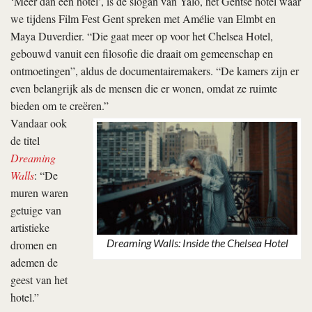
‘Meer dan een hotel’, is de slogan van Yalo, het Gentse hotel waar
we tijdens Film Fest Gent spreken met Amélie van Elmbt en
Maya Duverdier. “Die gaat meer op voor het Chelsea Hotel,
gebouwd vanuit een filosofie die draait om gemeenschap en
ontmoetingen”, aldus de documentairemakers. “De kamers zijn er
even belangrijk als de mensen die er wonen, omdat ze ruimte
bieden om te creëren.”
Vandaar ook
de titel
Dreaming
Walls
: “De
muren waren
getuige van
artistieke
Dreaming Walls: Inside the Chelsea Hotel
dromen en
ademen de
geest van het
hotel.”