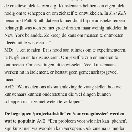
de creatieve plek is even erg. Kunstenaars hebben een eigen plek
nodig om te scheppen en om zichzelf te ontwikkelen. In
Just Kids
benadrukt Patti Smith dat een kamer dicht bij de artistieke reuzen
belangrijk was toen ze met grote dromen maar weinig middelen in
New York belandde. Ze kreeg de kans om mensen te ontmoeten,
ideeën uit te wisselen…”
MD: “…en te falen. Er is nood aan ruimtes om te experimenteren,
te twijfelen en te discussiëren. Om jezelf te zijn en anderen te
ontmoeten. Om ervaringen uit te wisselen. Veel kunstenaars
werken nu in isolement, er bestaat geen gemeenschapsgevoel
meer.”
AvE: “We moeten ons als samenleving de vraag stellen hoe we
kunstenaars kunnen ondersteunen die wel dingen kunnen
scheppen maar ze niet weten te verkopen.”
De begrippen ‘projectsubsidie’ en ‘aanvraagdossier’ werden
wat te populair.
AvE: “Een probleem voor wie niet kan ‘pitchen’,
zijn kunst niet via woorden kan verkopen. Ook cinema is minder