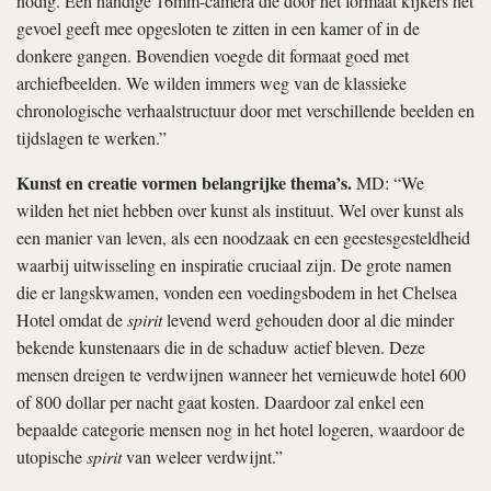
nodig. Een handige 16mm-camera die door het formaat kijkers het
gevoel geeft mee opgesloten te zitten in een kamer of in de
donkere gangen. Bovendien voegde dit formaat goed met
archiefbeelden. We wilden immers weg van de klassieke
chronologische verhaalstructuur door met verschillende beelden en
tijdslagen te werken.”
Kunst en creatie vormen belangrijke thema’s.
MD: “We
wilden het niet hebben over kunst als instituut. Wel over kunst als
een manier van leven, als een noodzaak en een geestesgesteldheid
waarbij uitwisseling en inspiratie cruciaal zijn. De grote namen
die er langskwamen, vonden een voedingsbodem in het Chelsea
Hotel omdat de
spirit
levend werd gehouden door al die minder
bekende kunstenaars die in de schaduw actief bleven. Deze
mensen dreigen te verdwijnen wanneer het vernieuwde hotel 600
of 800 dollar per nacht gaat kosten. Daardoor zal enkel een
bepaalde categorie mensen nog in het hotel logeren, waardoor de
utopische
spirit
van weleer verdwijnt.”