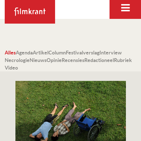
Alles
Agenda
Artikel
Column
Festivalverslag
Interview
Necrologie
Nieuws
Opinie
Recensies
Redactioneel
Rubriek
Video