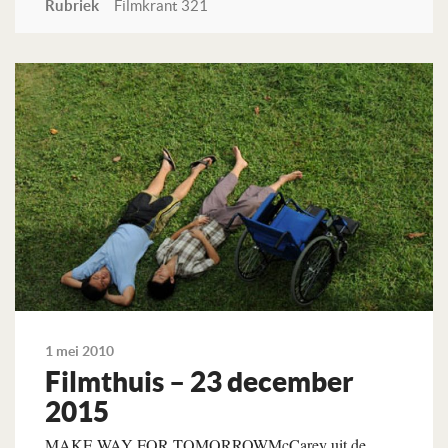
Rubriek
Filmkrant 321
Lees verder
1 mei 2010
Filmthuis – 23 december
2015
MAKE WAY FOR TOMORROWMcCarey uit de