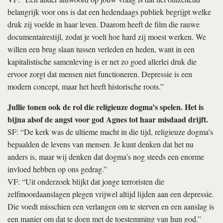
belangrijk voor ons is dat een hedendaags publiek begrijpt welke
druk zij voelde in haar leven. Daarom heeft de film die rauwe
documentairestijl, zodat je voelt hoe hard zij moest werken. We
willen een brug slaan tussen verleden en heden, want in een
kapitalistische samenleving is er net zo goed allerlei druk die
ervoor zorgt dat mensen niet functioneren. Depressie is een
modern concept, maar het heeft historische roots.”
Jullie tonen ook de rol die religieuze dogma’s spelen. Het is
bijna alsof de angst voor god Agnes tot haar misdaad drijft.
SF: “De kerk was de ultieme macht in die tijd, religieuze dogma’s
bepaalden de levens van mensen. Je kunt denken dat het nu
anders is, maar wij denken dat dogma’s nog steeds een enorme
invloed hebben op ons gedrag.”
VF: “Uit onderzoek blijkt dat jonge terroristen die
zelfmoordaanslagen plegen vrijwel altijd lijden aan een depressie.
Die voedt misschien een verlangen om te sterven en een aanslag is
een manier om dat te doen met de toestemming van hun god.”