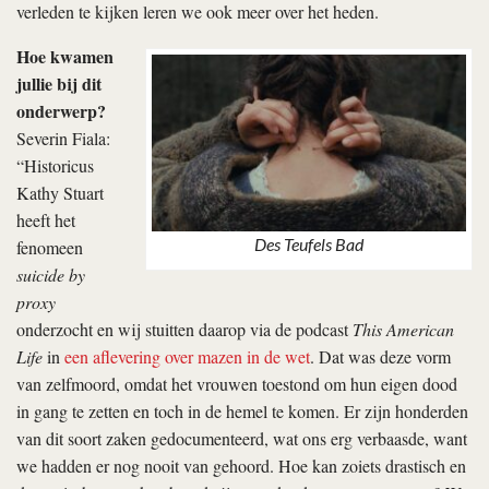
verleden te kijken leren we ook meer over het heden.
Hoe kwamen
jullie bij dit
onderwerp?
Severin Fiala:
“Historicus
Kathy Stuart
heeft het
Des Teufels Bad
fenomeen
suicide by
proxy
onderzocht en wij stuitten daarop via de podcast
This American
Life
in
een aflevering over mazen in de wet
. Dat was deze vorm
van zelfmoord, omdat het vrouwen toestond om hun eigen dood
in gang te zetten en toch in de hemel te komen. Er zijn honderden
van dit soort zaken gedocumenteerd, wat ons erg verbaasde, want
we hadden er nog nooit van gehoord. Hoe kan zoiets drastisch en