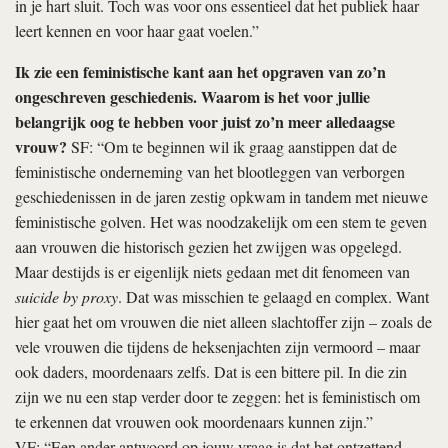
in je hart sluit. Toch was voor ons essentieel dat het publiek haar
leert kennen en voor haar gaat voelen.”
Ik zie een feministische kant aan het opgraven van zo’n
ongeschreven geschiedenis. Waarom is het voor jullie
belangrijk oog te hebben voor juist zo’n meer alledaagse
vrouw?
SF: “Om te beginnen wil ik graag aanstippen dat de
feministische onderneming van het blootleggen van verborgen
geschiedenissen in de jaren zestig opkwam in tandem met nieuwe
feministische golven. Het was noodzakelijk om een stem te geven
aan vrouwen die historisch gezien het zwijgen was opgelegd.
Maar destijds is er eigenlijk niets gedaan met dit fenomeen van
suicide by proxy
. Dat was misschien te gelaagd en complex. Want
hier gaat het om vrouwen die niet alleen slachtoffer zijn – zoals de
vele vrouwen die tijdens de heksenjachten zijn vermoord – maar
ook daders, moordenaars zelfs. Dat is een bittere pil. In die zin
zijn we nu een stap verder door te zeggen: het is feministisch om
te erkennen dat vrouwen ook moordenaars kunnen zijn.”
VF: “Een ander antwoord op jouw vraag is dat het ontzettend