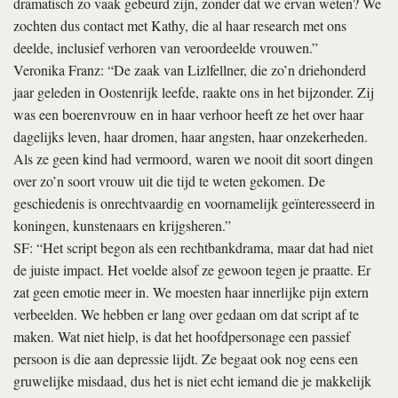
dramatisch zo vaak gebeurd zijn, zonder dat we ervan weten? We
zochten dus contact met Kathy, die al haar research met ons
deelde, inclusief verhoren van veroordeelde vrouwen.”
Veronika Franz: “De zaak van Lizlfellner, die zo’n driehonderd
jaar geleden in Oostenrijk leefde, raakte ons in het bijzonder. Zij
was een boerenvrouw en in haar verhoor heeft ze het over haar
dagelijks leven, haar dromen, haar angsten, haar onzekerheden.
Als ze geen kind had vermoord, waren we nooit dit soort dingen
over zo’n soort vrouw uit die tijd te weten gekomen. De
geschiedenis is onrechtvaardig en voornamelijk geïnteresseerd in
koningen, kunstenaars en krijgsheren.”
SF: “Het script begon als een rechtbankdrama, maar dat had niet
de juiste impact. Het voelde alsof ze gewoon tegen je praatte. Er
zat geen emotie meer in. We moesten haar innerlijke pijn extern
verbeelden. We hebben er lang over gedaan om dat script af te
maken. Wat niet hielp, is dat het hoofdpersonage een passief
persoon is die aan depressie lijdt. Ze begaat ook nog eens een
gruwelijke misdaad, dus het is niet echt iemand die je makkelijk