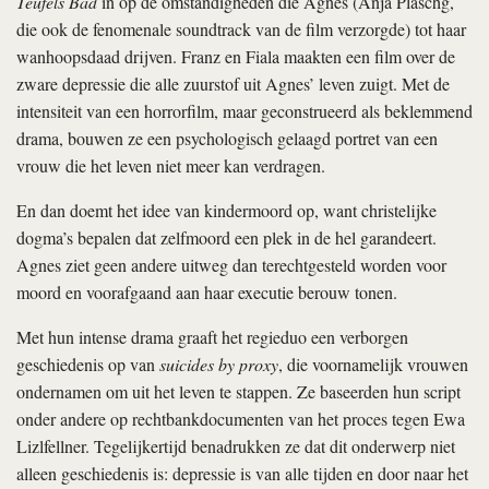
Teufels Bad
in op de omstandigheden die Agnes (Anja Plaschg,
die ook de fenomenale soundtrack van de film verzorgde) tot haar
wanhoopsdaad drijven. Franz en Fiala maakten een film over de
zware depressie die alle zuurstof uit Agnes’ leven zuigt. Met de
intensiteit van een horrorfilm, maar geconstrueerd als beklemmend
drama, bouwen ze een psychologisch gelaagd portret van een
vrouw die het leven niet meer kan verdragen.
En dan doemt het idee van kindermoord op, want christelijke
dogma’s bepalen dat zelfmoord een plek in de hel garandeert.
Agnes ziet geen andere uitweg dan terechtgesteld worden voor
moord en voorafgaand aan haar executie berouw tonen.
Met hun intense drama graaft het regieduo een verborgen
geschiedenis op van
suicides by proxy
, die voornamelijk vrouwen
ondernamen om uit het leven te stappen. Ze baseerden hun script
onder andere op rechtbankdocumenten van het proces tegen Ewa
Lizlfellner. Tegelijkertijd benadrukken ze dat dit onderwerp niet
alleen geschiedenis is: depressie is van alle tijden en door naar het