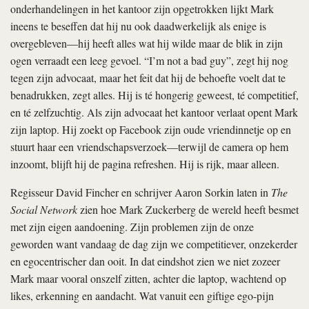
onderhandelingen in het kantoor zijn opgetrokken lijkt Mark
ineens te beseffen dat hij nu ook daadwerkelijk als enige is
overgebleven—hij heeft alles wat hij wilde maar de blik in zijn
ogen verraadt een leeg gevoel. “I’m not a bad guy”, zegt hij nog
tegen zijn advocaat, maar het feit dat hij de behoefte voelt dat te
benadrukken, zegt alles. Hij is té hongerig geweest, té competitief,
en té zelfzuchtig. Als zijn advocaat het kantoor verlaat opent Mark
zijn laptop. Hij zoekt op Facebook zijn oude vriendinnetje op en
stuurt haar een vriendschapsverzoek—terwijl de camera op hem
inzoomt, blijft hij de pagina refreshen. Hij is rijk, maar alleen.
Regisseur David Fincher en schrijver Aaron Sorkin laten in
The
Social Network
zien hoe Mark Zuckerberg de wereld heeft besmet
met zijn eigen aandoening. Zijn problemen zijn de onze
geworden want vandaag de dag zijn we competitiever, onzekerder
en egocentrischer dan ooit. In dat eindshot zien we niet zozeer
Mark maar vooral onszelf zitten, achter die laptop, wachtend op
likes, erkenning en aandacht. Wat vanuit een giftige ego-pijn