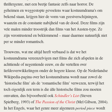
thrillergenre, met een beetje fantasie zelfs naar horror. De
geheimen en weggestopte gevoelens waar kostuumdrama’s om
bekend staan, krijgen hier de vorm van geestverschijningen,
waanzin en de constante nabijheid van de dood. Deze films zijn
vele malen minder troostrijk dan films van het Austen-type. Ze
zijn verontrustend en beklemmend – maar daarmee natuurlijk niet
per se minder romantisch.
Trouwens, wat me altijd heeft verbaasd is dat we het
kostuumdrama vereenzelvigen met films die zich afspelen in de
achttiende of negentiende eeuw, en die vertellen over
liefdesverwikkelingen onder de hogere klasse. Op de Nederlandse
Wikipedia-pagina over het kostuumdrama wordt naar zowel de
‘historische film’ als de ‘romantische film’ verwezen, terwijl het
toch eigenlijk een term is die álle historische films zou moeten
omvatten, dus bijvoorbeeld ook
Schindler’s List
(Steven
Spielberg, 1993) of
The Passion of the Christ
(Mel Gibson, 2004).
In het Engels, waar het genre meer algemeen
period piece
wordt