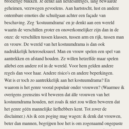
broeierige blikken. Je denkt aan liefdesintriges, lang bewaarde
geheimen, verzwegen gevoelens. Aan hartstocht, lust en andere
ontembare emoties die schuilgaan achter een façade van
beschaving. Zeg ‘kostuumdrama’ en je denkt aan een wereld
waarin de verschillen groter en onoverkomelijker zijn dan in de
onze: de verschillen tussen klassen, tussen arm en rijk, tussen man
en vrouw. De wereld van het kostuumdrama is dan ook
nadrukkelijk heteroseksueel. Man en vrouw spelen een spel van
aantrekken en afstand houden. Ze willen hetzelfde maar spelen
allebei een andere rol in de wereld. Voor hem gelden andere
regels dan voor haar. Andere risico’s en andere beperkingen.
Wat is er toch zo aantrekkelijk aan het kostuumdrama? En
waarom is het genre vooral populair onder vrouwen? (Waarmee ik
overigens geenszins wil beweren dat álle vrouwen van het
kostuumdrama houden, net zoals ik niet zou willen beweren dat
het genre géén mannelijke liefhebbers kent. Tot zover de
disclaimer.) Als ik een poging mag wagen: ik denk dat vrouwen,
beter dan mannen, begrijpen hoe het is om zogenaamd ongepaste