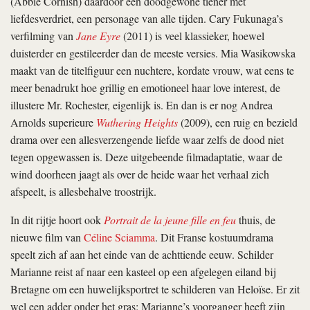
(Abbie Cornish) daardoor een doodgewone tiener met
liefdesverdriet, een personage van alle tijden. Cary Fukunaga’s
verfilming van
Jane Eyre
(2011) is veel klassieker, hoewel
duisterder en gestileerder dan de meeste versies. Mia Wasikowska
maakt van de titelfiguur een nuchtere, kordate vrouw, wat eens te
meer benadrukt hoe grillig en emotioneel haar love interest, de
illustere Mr. Rochester, eigenlijk is. En dan is er nog Andrea
Arnolds superieure
Wuthering Heights
(2009), een ruig en bezield
drama over een allesverzengende liefde waar zelfs de dood niet
tegen opgewassen is. Deze uitgebeende filmadaptatie, waar de
wind doorheen jaagt als over de heide waar het verhaal zich
afspeelt, is allesbehalve troostrijk.
In dit rijtje hoort ook
Portrait de la jeune fille en feu
thuis, de
nieuwe film van
Céline Sciamma
. Dit Franse kostuumdrama
speelt zich af aan het einde van de achttiende eeuw. Schilder
Marianne reist af naar een kasteel op een afgelegen eiland bij
Bretagne om een huwelijksportret te schilderen van Heloïse. Er zit
wel een adder onder het gras: Marianne’s voorganger heeft zijn