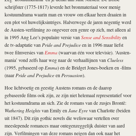
schrijfster (1775-1817) leverde het bronmateriaal voor menig
kostuumdrama waarin man en vrouw om elkaar heen draaien in
een plot vol huwelijksintriges. Halverwege de jaren negentig werd
de Austen-verfilming zo ongeveer een genre op zich, met alleen al
in 1995 Ang Lee’s populaire versie van
Sense and Sensibility
en
de tv-adaptatie van
Pride and Prejudice
en in 1996 maar liefst
twee filmversies van
Emma
(waarvan één voor televisie). ‘Austen-
mania’ vond zelfs haar weg naar de verhaallijnen van
Clueless
(1995, gebaseerd op
Emma
) en de Bridget Jones-boeken en -films
(naar
Pride and Prejudice
en
Persuasion
).
Hoe lichtvoetig en geestig Austens romans en de daarop
gebaseerde films ook zijn, ze zijn niet helemaal representatief voor
het kostuumdrama an sich. Zie de romans van de zusjes Brontë:
Wuthering Heights
van Emily en
Jane Eyre
van Charlotte (beiden
uit 1847). Dit zijn gothic novels die weliswaar vertellen over
meeslepende romances maar ontegenzeggelijk duister van aard
zijn. Verfilmingen van deze romans neigen dan ook naar het