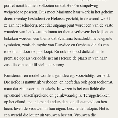
portret nooit kunnen voltooien omdat Heloïse simpelweg
weigerde te poseren. Dus moet Marianne haar werk in het geheim
doen: overdag bestudeert ze Heloïses gezicht, in de avond werkt
ze aan het schilderij. Met dat uitgangspunt wordt een van de vaste
waarden van het kostuumdrama tot thema verheven: het kijken en
bekeken worden, een thema dat Sciamma benadrukt met elegante
symbolen, zoals de mythe van Eurydice en Orpheus die als een
rode draad door de plot loopt. En ook de dood duikt al in de
premisse op: als verloofde neemt Heloïse de plaats in van haar
zus, die van een klif viel – of sprong.
Kunstenaar en model worden, gaandeweg, voorzichtig, verliefd.
Die liefde is natuurlijk verboden, en heeft dan ook geen toekomst,
maar dat zijn externe obstakels. In wezen is het een liefde die
opvallend vanzelfsprekend en gelijkwaardig is. Teruggetrokken
op het eiland, met niemand anders dan een dienstmeid om hen
heen, leven de vrouwen in hun eigen, bescheiden utopie. Het is
een wereld die louter uit vrouwen bestaat. Vrouwen die