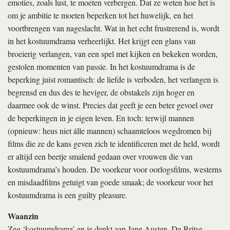
emoties, zoals lust, te moeten verbergen. Dat ze weten hoe het is
om je ambitie te moeten beperken tot het huwelijk, en het
voortbrengen van nageslacht. Wat in het echt frustrerend is, wordt
in het kostuumdrama verheerlijkt. Het krijgt een glans van
broeierig verlangen, van een spel met kijken en bekeken worden,
gestolen momenten van passie. In het kostuumdrama is de
beperking juist romantisch: de liefde is verboden, het verlangen is
begrensd en dus des te heviger, de obstakels zijn hoger en
daarmee ook de winst. Precies dat geeft je een beter gevoel over
de beperkingen in je eigen leven. En toch: terwijl mannen
(opnieuw: heus niet álle mannen) schaamteloos wegdromen bij
films die ze de kans geven zich te identificeren met de held, wordt
er altijd een beetje smalend gedaan over vrouwen die van
kostuumdrama’s houden. De voorkeur voor oorlogsfilms, westerns
en misdaadfilms getuigt van goede smaak; de voorkeur voor het
kostuumdrama is een guilty pleasure.
Waanzin
Zeg ‘kostuumdrama’ en je denkt aan Jane Austen. De Britse