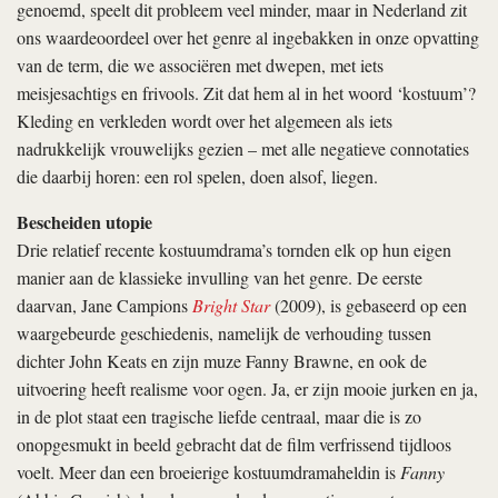
genoemd, speelt dit probleem veel minder, maar in Nederland zit
ons waardeoordeel over het genre al ingebakken in onze opvatting
van de term, die we associëren met dwepen, met iets
meisjesachtigs en frivools. Zit dat hem al in het woord ‘kostuum’?
Kleding en verkleden wordt over het algemeen als iets
nadrukkelijk vrouwelijks gezien – met alle negatieve connotaties
die daarbij horen: een rol spelen, doen alsof, liegen.
Bescheiden utopie
Drie relatief recente kostuumdrama’s tornden elk op hun eigen
manier aan de klassieke invulling van het genre. De eerste
daarvan, Jane Campions
Bright Star
(2009), is gebaseerd op een
waargebeurde geschiedenis, namelijk de verhouding tussen
dichter John Keats en zijn muze Fanny Brawne, en ook de
uitvoering heeft realisme voor ogen. Ja, er zijn mooie jurken en ja,
in de plot staat een tragische liefde centraal, maar die is zo
onopgesmukt in beeld gebracht dat de film verfrissend tijdloos
voelt. Meer dan een broeierige kostuumdramaheldin is
Fanny