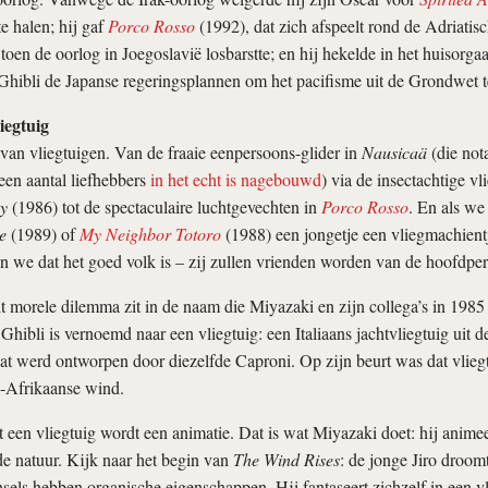
e halen; hij gaf
Porco Rosso
(1992), dat zich afspeelt rond de Adriatis
 toen de oorlog in Joegoslavië losbarstte; en hij hekelde in het huisorga
Ghibli de Japanse regeringsplannen om het pacifisme uit de Grondwet t
iegtuig
van vliegtuigen. Van de fraaie eenpersoons-glider in
Nausicaä
(die not
 een aantal liefhebbers
in het echt is nagebouwd
) via de insectachtige v
ky
(1986) tot de spectaculaire luchtgevechten in
Porco Rosso
. En als we
e
(1989) of
My Neighbor Totoro
(1988) een jongetje een vliegmachientj
n we dat het goed volk is – zij zullen vrienden worden van de hoofdpe
dit morele dilemma zit in de naam die Miyazaki en zijn collega’s in 198
 Ghibli is vernoemd naar een vliegtuig: een Italiaans jachtvliegtuig uit 
at werd ontworpen door diezelfde Caproni. Op zijn beurt was dat vlie
-Afrikaanse wind.
een vliegtuig wordt een animatie. Dat is wat Miyazaki doet: hij animee
e natuur. Kijk naar het begin van
The Wind Rises
: de jonge Jiro droomt
nsels hebben organische eigenschappen. Hij fantaseert zichzelf in een v