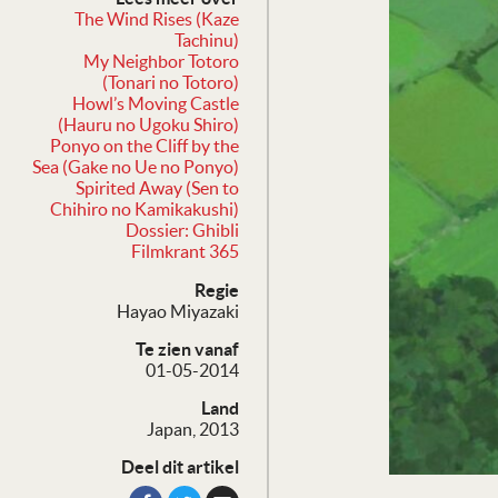
The Wind Rises (Kaze
Tachinu)
My Neighbor Totoro
(Tonari no Totoro)
Howl’s Moving Castle
(Hauru no Ugoku Shiro)
Ponyo on the Cliff by the
Sea (Gake no Ue no Ponyo)
Spirited Away (Sen to
Chihiro no Kamikakushi)
Dossier: Ghibli
Filmkrant 365
Regie
Hayao Miyazaki
Te zien vanaf
01-05-2014
Land
Japan, 2013
Deel dit artikel