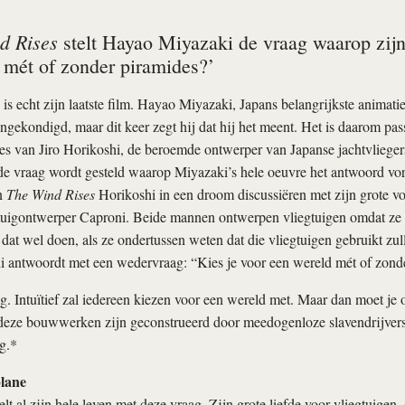
d Rises
stelt Hayao Miyazaki de vraag waarop zijn
 mét of zonder piramides?’
is echt zijn laatste film. Hayao Miyazaki, Japans belangrijkste animatie
angekondigd, maar dit keer zegt hij dat hij het meent. Het is daarom pas
es van Jiro Horikoshi, de beroemde ontwerper van Japanse jachtvlieger
de vraag wordt gesteld waarop Miyazaki’s hele oeuvre het antwoord vo
n
The Wind Rises
Horikoshi in een droom discussiëren met zijn grote vo
egtuigontwerper Caproni. Beide mannen ontwerpen vliegtuigen omdat ze
at wel doen, als ze ondertussen weten dat die vliegtuigen gebruikt zu
i antwoordt met een wedervraag: “Kies je voor een wereld mét of zond
. Intuïtief zal iedereen kiezen voor een wereld met. Maar dan moet je o
 deze bouwwerken zijn geconstrueerd door meedogenloze slavendrijvers
g.*
lane
t al zijn hele leven met deze vraag. Zijn grote liefde voor vliegtuigen, d