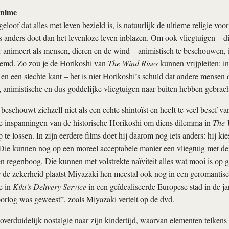
anime
loof dat alles met leven bezield is, is natuurlijk de ultieme religie voo
s anders doet dan het levenloze leven inblazen. Om ook vliegtuigen – 
 animeert als mensen, dieren en de wind – animistisch te beschouwen,
reemd. Zo zou je de Horikoshi van
The Wind Rises
kunnen vrijpleiten: i
 en een slechte kant – het is niet Horikoshi’s schuld dat andere mensen 
, animistische en dus goddelijke vliegtuigen naar buiten hebben gebrach
eschouwt zichzelf niet als een echte shintoïst en heeft te veel besef va
e inspanningen van de historische Horikoshi om diens dilemma in
The 
 te lossen. In zijn eerdere films doet hij daarom nog iets anders: hij kie
Die kunnen nog op een moreel acceptabele manier een vliegtuig met d
n regenboog. Die kunnen met volstrekte naïviteit alles wat mooi is op g
de zekerheid plaatst Miyazaki hen meestal ook nog in een geromantise
e in
Kiki’s Delivery Service
in een geïdealiseerde Europese stad in de ja
oorlog was geweest”, zoals Miyazaki vertelt op de dvd.
overduidelijk nostalgie naar zijn kindertijd, waarvan elementen telkens