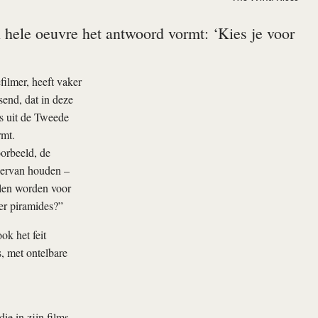
 hele oeuvre het antwoord vormt: ‘Kies je voor
filmer, heeft vaker
send, dat in deze
s uit de Tweede
rmt.
orbeeld, de
 ervan houden –
llen worden voor
er piramides?”
ok het feit
, met ontelbare
ie in zijn films