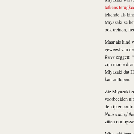
telkens terugke
tekende als kin
Miyazaki ze het
ook treinen, fie
Maar als kind v
geweest van de 
Rises
zeggen: “V
zijn mooie drom
Miyazaki dat Ho
kan ontlopen.
Zie Miyazaki ze
voorbeelden uit 
de kijker confro
Nausicaä of the
zitten oorlogss
Miyazaki haat 