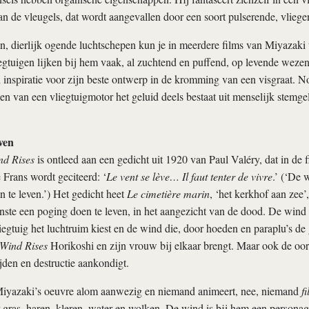
an de vleugels, dat wordt aangevallen door een soort pulserende, vlieg
, dierlijk ogende luchtschepen kun je in meerdere films van Miyazaki
liegtuigen lijken bij hem vaak, al zuchtend en puffend, op levende weze
 inspiratie voor zijn beste ontwerp in de kromming van een visgraat. No
n van een vliegtuigmotor het geluid deels bestaat uit menselijk stemge
ven
nd Rises
is ontleed aan een gedicht uit 1920 van Paul Valéry, dat in de f
 Frans wordt geciteerd: ‘
Le vent se lève… Il faut tenter de vivre
.’ (‘De
 te leven.’) Het gedicht heet
Le cimetière marin
, ‘het kerkhof aan zee’,
inste een poging doen te leven, in het aangezicht van de dood. De wind
egtuig het luchtruim kiest en de wind die, door hoeden en paraplu’s de
Wind Rises
Horikoshi en zijn vrouw bij elkaar brengt. Maar ook de oo
jden en destructie aankondigt.
Miyazaki’s oeuvre alom aanwezig en niemand animeert, nee, niemand
fi
r gras, haren, kleren, water en wolken. De wind is bij hem een personag