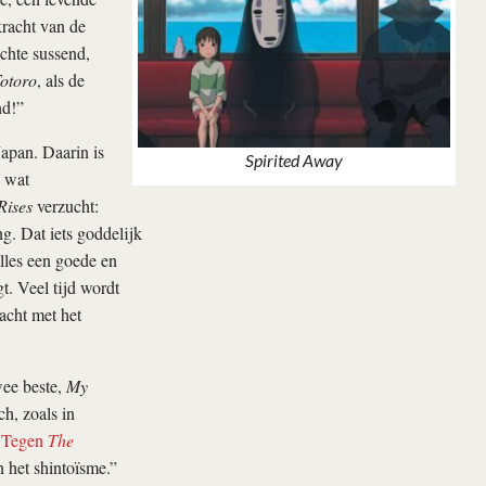
kracht van de
chte sussend,
otoro
, als de
d!”
Japan. Daarin is
Spirited Away
e wat
Rises
verzucht:
ng. Dat iets goddelijk
alles een goede en
t. Veel tijd wordt
acht met het
wee beste,
My
h, zoals in
.
Tegen
The
n het shintoïsme.”