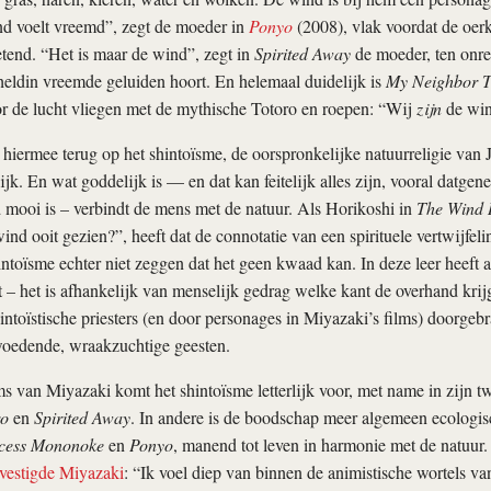
nd voelt vreemd”, zegt de moeder in
Ponyo
(2008), vlak voordat de oer
tend. “Het is maar de wind”, zegt in
Spirited Away
de moeder, ten onre
heldin vreemde geluiden hoort. En helemaal duidelijk is
My Neighbor T
r de lucht vliegen met de mythische Totoro en roepen: “Wij
zijn
de win
 hiermee terug op het shintoïsme, de oorspronkelijke natuurreligie van 
jk. En wat goddelijk is — en dat kan feitelijk alles zijn, vooral datgen
mooi is – verbindt de mens met de natuur. Als Horikoshi in
The Wind 
nd ooit gezien?”, heeft dat de connotatie van een spirituele vertwijfeli
shintoïsme echter niet zeggen dat het geen kwaad kan. In deze leer heeft 
t – het is afhankelijk van menselijk gedrag welke kant de overhand krijg
ntoïstische priesters (en door personages in Miyazaki’s films) doorgebr
oedende, wraakzuchtige geesten.
s van Miyazaki komt het shintoïsme letterlijk voor, met name in zijn t
ro
en
Spirited Away
. In andere is de boodschap meer algemeen ecologisc
cess Mononoke
en
Ponyo
, manend tot leven in harmonie met de natuur
vestigde Miyazaki
: “Ik voel diep van binnen de animistische wortels va