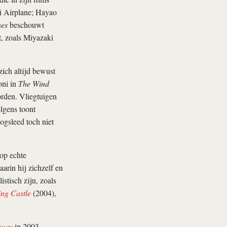
ki Airplane; Hayao
ses
beschouwt
t, zoals Miyazaki
ich altijd bewust
oni in
The Wind
orden. Vliegtuigen
lgens toont
ogsleed toch niet
 op echte
aarin hij zichzelf en
istisch zijn, zoals
ng Castle
(2004),
Away
in 2003