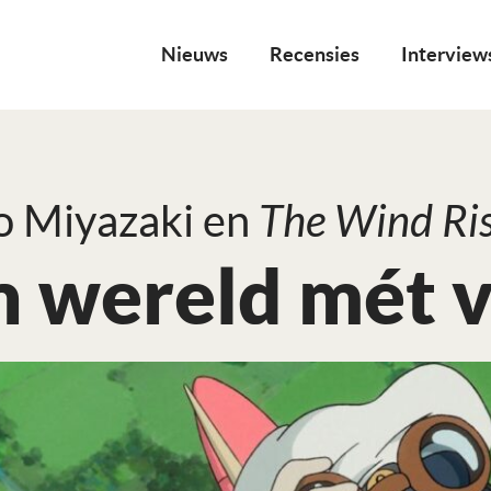
Nieuws
Recensies
Interview
 Miyazaki en
The Wind Ri
n wereld mét v