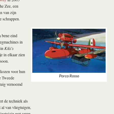
che Zee, een
an van zijn
e schrappen.
a bene eind
liegmachines in
 in
Kiki’s
e in elkaar zien
rsoon.
5 kozen voor hun
Porco Rosso
de Tweede
gtuig vernoemd
rt de techniek als
 al van vliegtuigen,
liegtuigje met veren