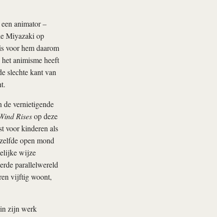
r een animator –
die Miyazaki op
 is voor hem daarom
n het animisme heeft
de slechte kant van
t.
n de vernietigende
Wind Rises
op deze
st voor kinderen als
ezelfde open mond
elijke wijze
erde parallelwereld
ren vijftig woont,
 in zijn werk