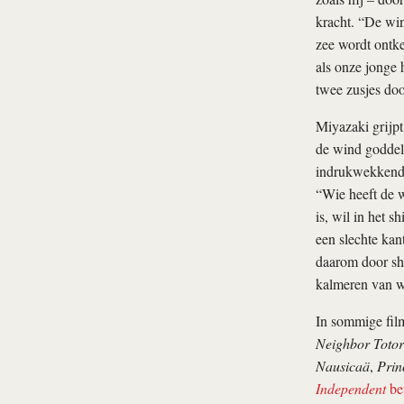
kracht. “De wi
zee wordt ontke
als onze jonge 
twee zusjes doo
Miyazaki grijpt
de wind goddeli
indrukwekkend 
“Wie heeft de wi
is, wil in het 
een slechte kan
daarom door shi
kalmeren van w
In sommige film
Neighbor Toto
Nausicaä
,
Prin
Independent
be