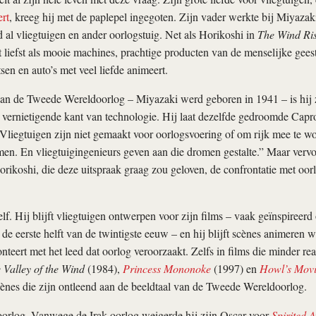
ert
, kreeg hij met de paplepel ingegoten. Zijn vader werkte bij Miyaza
d al vliegtuigen en ander oorlogstuig. Net als Horikoshi in
The Wind Ri
 liefst als mooie machines, prachtige producten van de menselijke gees
tsen en auto’s met veel liefde animeert.
an de Tweede Wereldoorlog – Miyazaki werd geboren in 1941 – is hij z
vernietigende kant van technologie. Hij laat dezelfde gedroomde Capr
liegtuigen zijn niet gemaakt voor oorlogsvoering of om rijk mee te w
en. En vliegtuigingenieurs geven aan die dromen gestalte.” Maar vervo
rikoshi, die deze uitspraak graag zou geloven, de confrontatie met oorl
lf. Hij blijft vliegtuigen ontwerpen voor zijn films – vaak geïnspireerd
de eerste helft van de twintigste eeuw – en hij blijft scènes animeren w
nteert met het leed dat oorlog veroorzaakt. Zelfs in films die minder real
 Valley of the Wind
(1984),
Princess Mononoke
(1997) en
Howl’s Movi
cènes die zijn ontleend aan de beeldtaal van de Tweede Wereldoorlog.
oorlog. Vanwege de Irak-oorlog weigerde hij zijn Oscar voor
Spirited 