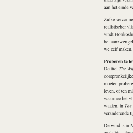
aan het einde v
Zulke verzonnen
realistischer v
vindt Horikoshi
het aanzwengele
we zelf maken.
Proberen te le
De titel
The Wi
oorspronkelijke
moeten proberen
leven, of ten m
waarmee het vli
waaien, in
The 
veranderende ti
De wind is in 
zoals hij – doo