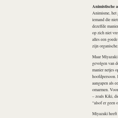
Animistische 
Animisme, het ge
iemand die niet
dezelfde manier
op zich niet v
alles een goede
zijn organische
Maar Miyazaki b
gevolgen van d
manier netjes op
hoofdpersoon. 
aangapen als ee
omarmen. Voor 
– zoals Kiki, di
“alsof er geen 
Miyazaki heeft 