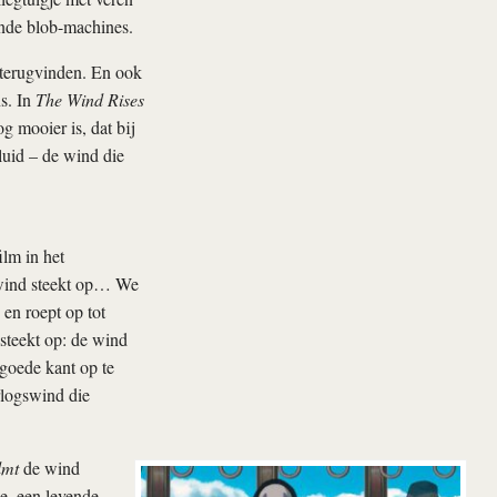
ende blob-machines.
 terugvinden. En ook
ns. In
The Wind Rises
g mooier is, dat bij
luid – de wind die
ilm in het
 wind steekt op… We
 en roept op tot
 steekt op: de wind
 goede kant op te
rlogswind die
lmt
de wind
e, een levende