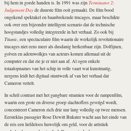
bij hem in goede handen is. In 1991 was zijn
Terminator 2:
Judgement Day
de duurste film ooit gemaakt. De film bood
ongekend spektakel en baanbrekende trucages, maar beschikte
ook over een bijzonder intelligent scenario dat de technische
hoogstandjes volledig integreerde in het verhaal. Zo ook bij
Titanic
, een spectaculaire film waarin de werkelijk revolutionaire
trucages niet eens meer als dusdanig herkenbaar zijn. Dolfijnen,
golven en ademwolkjes van acteurs komen allemaal uit de
computer en dat zie je er niet aan af. Al ogen enkele
totaalopnames van het schip in volle vaart wat kunstmatig,
nergens leidt het digitaal stuntwerk af van het verhaal dat
Cameron vertelt.
In schril contrast met het gangbare stramien voor de rampenfilm,
waarin een grote en diverse groep slachtoffers gevolgd wordt,
concentreert Cameron zich drie uur lang volledig op twee mensen.
Eersteklas passagier Rose Dewitt Bukater wacht aan het einde van
de reis een liefdeloos huwelijk om geld, voor de artistiek