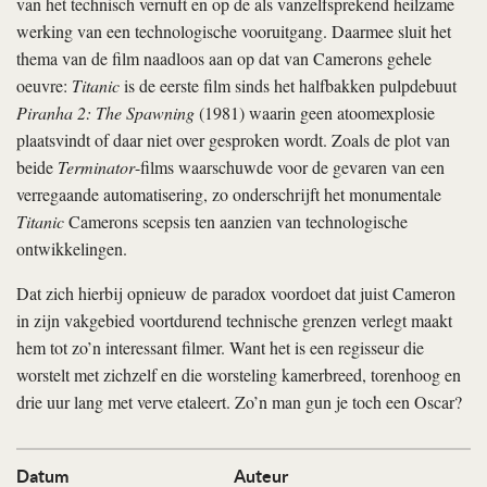
van het technisch vernuft en op de als vanzelfsprekend heilzame
werking van een technologische vooruitgang. Daarmee sluit het
thema van de film naadloos aan op dat van Camerons gehele
oeuvre:
Titanic
is de eerste film sinds het halfbakken pulpdebuut
Piranha 2: The Spawning
(1981) waarin geen atoomexplosie
plaatsvindt of daar niet over gesproken wordt. Zoals de plot van
beide
Terminator
-films waarschuwde voor de gevaren van een
verregaande automatisering, zo onderschrijft het monumentale
Titanic
Camerons scepsis ten aanzien van technologische
ontwikkelingen.
Dat zich hierbij opnieuw de paradox voordoet dat juist Cameron
in zijn vakgebied voortdurend technische grenzen verlegt maakt
hem tot zo’n interessant filmer. Want het is een regisseur die
worstelt met zichzelf en die worsteling kamerbreed, torenhoog en
drie uur lang met verve etaleert. Zo’n man gun je toch een Oscar?
Datum
Auteur