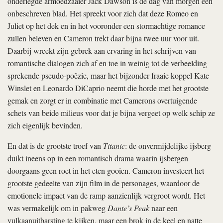
onderlegde armoedzaaier Jack Dawson is de dag van morgen een
onbeschreven blad. Het spreekt voor zich dat deze Romeo en
Juliet op het dek en in het vooronder een stormachtige romance
zullen beleven en Cameron trekt daar bijna twee uur voor uit.
Daarbij wreekt zijn gebrek aan ervaring in het schrijven van
romantische dialogen zich af en toe in weinig tot de verbeelding
sprekende pseudo-poëzie, maar het bijzonder fraaie koppel Kate
Winslet en Leonardo DiCaprio neemt die horde met het grootste
gemak en zorgt er in combinatie met Camerons overtuigende
schets van beide milieus voor dat je bijna vergeet op welk schip ze
zich eigenlijk bevinden.
En dat is de grootste troef van
Titanic
: de onvermijdelijke ijsberg
duikt ineens op in een romantisch drama waarin ijsbergen
doorgaans geen roet in het eten gooien. Cameron investeert het
grootste gedeelte van zijn film in de personages, waardoor de
emotionele impact van de ramp aanzienlijk vergroot wordt. Het
was vermakelijk om in pakweg
Dante’s Peak
naar een
vulkaanuitbarsting te kijken, maar een brok in de keel en natte