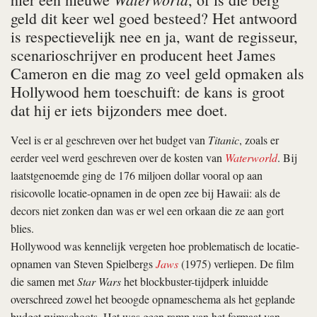
geld dit keer wel goed besteed? Het antwoord
is respectievelijk nee en ja, want de regisseur,
scenarioschrijver en producent heet James
Cameron en die mag zo veel geld opmaken als
Hollywood hem toeschuift: de kans is groot
dat hij er iets bijzonders mee doet.
Veel is er al geschreven over het budget van
Titanic
, zoals er
eerder veel werd geschreven over de kosten van
Waterworld
. Bij
laatstgenoemde ging de 176 miljoen dollar vooral op aan
risicovolle locatie-opnamen in de open zee bij Hawaii: als de
decors niet zonken dan was er wel een orkaan die ze aan gort
blies.
Hollywood was kennelijk vergeten hoe problematisch de locatie-
opnamen van Steven Spielbergs
Jaws
(1975) verliepen. De film
die samen met
Star Wars
het blockbuster-tijdperk inluidde
overschreed zowel het beoogde opnameschema als het geplande
budget ruimschoots. Het was geen ramp van het formaat van