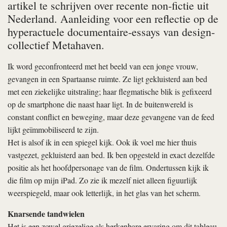
artikel te schrijven over recente non-fictie uit
Nederland. Aanleiding voor een reflectie op de
hyperactuele documentaire-essays van design-
collectief Metahaven.
Ik word geconfronteerd met het beeld van een jonge vrouw,
gevangen in een Spartaanse ruimte. Ze ligt gekluisterd aan bed
met een ziekelijke uitstraling; haar flegmatische blik is gefixeerd
op de smartphone die naast haar ligt. In de buitenwereld is
constant conflict en beweging, maar deze gevangene van de feed
lijkt geïmmobiliseerd te zijn.
Het is alsof ik in een spiegel kijk. Ook ik voel me hier thuis
vastgezet, gekluisterd aan bed. Ik ben opgesteld in exact dezelfde
positie als het hoofdpersonage van de film. Ondertussen kijk ik
die film op mijn iPad. Zo zie ik mezelf niet alleen figuurlijk
weerspiegeld, maar ook letterlijk, in het glas van het scherm.
Knarsende tandwielen
Het is een zowel griezelige als herkenbare ervaring om dit tableau