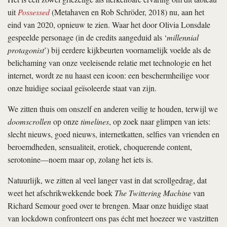
uit
Possessed
(Metahaven en Rob Schröder, 2018) nu, aan het
eind van 2020, opnieuw te zien. Waar het door Olivia Lonsdale
gespeelde personage (in de credits aangeduid als ‘
millennial
protagonist
’) bij eerdere kijkbeurten voornamelijk voelde als de
belichaming van onze veeleisende relatie met technologie en het
internet, wordt ze nu haast een icoon: een beschermheilige voor
onze huidige sociaal geïsoleerde staat van zijn.
We zitten thuis om onszelf en anderen veilig te houden, terwijl we
doomscrollen
op onze
timelines
, op zoek naar glimpen van iets:
slecht nieuws, goed nieuws, internetkatten, selfies van vrienden en
beroemdheden, sensualiteit, erotiek, choquerende content,
serotonine—noem maar op, zolang het iets is.
Natuurlijk, we zitten al veel langer vast in dat scrollgedrag, dat
weet het afschrikwekkende boek
The Twittering Machine
van
Richard Semour goed over te brengen. Maar onze huidige staat
van lockdown confronteert ons pas écht met hoezeer we vastzitten