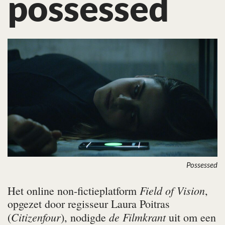
possessed
Possessed
Field of Vision
Het online non-fictieplatform
,
opgezet door regisseur Laura Poitras
Citizenfour
de Filmkrant
(
), nodigde
uit om een