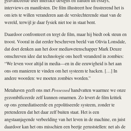
geavanceerde user interface designs en flarden uit essays,
interviews en manifesten. De film illustreert hoe frustrerend het is
om iets te willen veranderen aan de verslechterende staat van de
wereld, terwijl je daar fysiek niet toe in staat bent.
Daardoor confronteert en tergt de film, maar hij biedt ook steun en
troost. Vooral in dat eerder beschreven beeld van Olivia Lonsdale,
dat doet denken aan het door mediawetenschapper Mark Deuze
omschreven idee dat technologie ons heeft veranderd in zombies:
“We leven voor altijd in media—en in die eeuwigheid is het aan
ons om manieren te vinden om het systeem te hacken. […] In
andere woorden: we moeten zombies worden.”
Metahaven geeft ons met
Possessed
handvatten waarmee we onze
gezombificeerde zelf kunnen omarmen. Zo levert de film kritiek
op ons gemediatiseerde en gepolitiseerde systeem, zonder te
pretenderen dat het daar zelf buiten staat. Het is een
angstaanjagende verbeelding van het leven in de machine, en juist
daardoor kan het ons misschien een beetje geruststellen: net als de