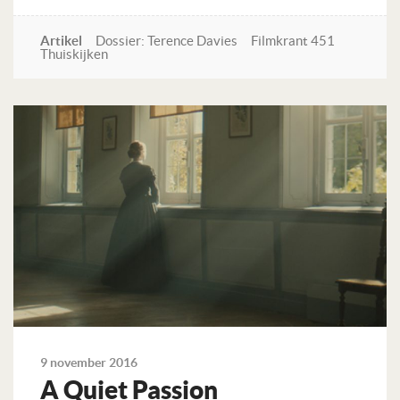
Artikel
Dossier: Terence Davies
Filmkrant 451
Thuiskijken
Lees verder
9 november 2016
A Quiet Passion