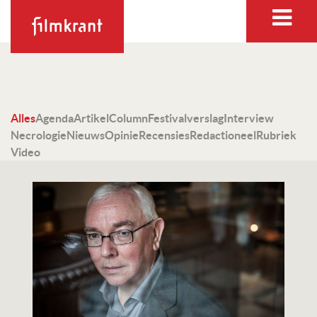
Alles
Agenda
Artikel
Column
Festivalverslag
Interview
Necrologie
Nieuws
Opinie
Recensies
Redactioneel
Rubriek
Video