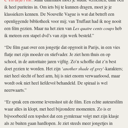
ik heel puriteins in. Om iets bij te kunnen dragen, moet je je
klassiekers kennen. De Nouvelle Vague is wat dat betreft een
openliggende bibliotheek voor mij; van Truffaut had ik nog nooit
een film gezien. Maar na het zien van
Les quatre cents coups
heb
ik meteen een stapel dvd’s van zijn werk besteld.”
“De film gaat over een jongetje dat opgroeit in Parijs, in een vies
flatje met zijn moeder en stiefvader. Je ziet hem thuis en op
school, in de autoritaire jaren vijftig. Zo’n schoffie dat z’n best
doet gezien te worden. Het zijn ‘
another shade of grey
‘-karakters;
niet heel slecht of heel arm, hij is niet enorm verwaarloosd, maar
wordt ook niet heel liefdevol behandeld. De spiraal is wel
neerwaarts.”
“Er sprak een enorme levenslust uit de film. Een echte auteursfilm
waar alles in klopt, met heel bijzondere momenten. Zo is er
bijvoorbeeld een topshot dat een gymleraar volgt met zijn klasje
als ze buiten gaan hardlopen. Je ziet steeds meer jongetjes in