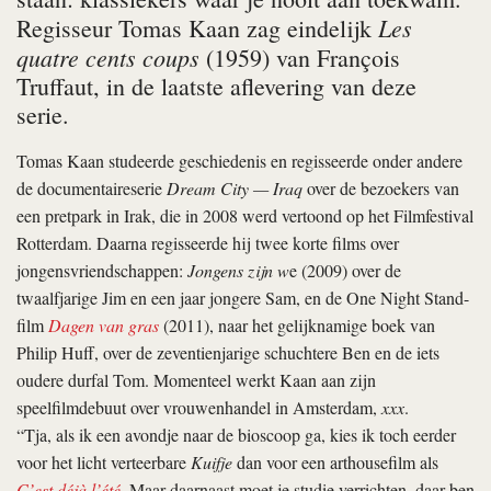
Les
Regisseur Tomas Kaan zag eindelijk
quatre cents coups
(1959) van François
Truffaut, in de laatste aflevering van deze
serie.
Tomas Kaan studeerde geschiedenis en regisseerde onder andere
de documentaireserie
Dream City — Iraq
over de bezoekers van
een pretpark in Irak, die in 2008 werd vertoond op het Filmfestival
Rotterdam. Daarna regisseerde hij twee korte films over
jongensvriendschappen:
Jongens zijn w
e (2009) over de
twaalfjarige Jim en een jaar jongere Sam, en de One Night Stand-
film
Dagen van gras
(2011), naar het gelijknamige boek van
Philip Huff, over de zeventienjarige schuchtere Ben en de iets
oudere durfal Tom. Momenteel werkt Kaan aan zijn
speelfilmdebuut over vrouwenhandel in Amsterdam,
xxx
.
“Tja, als ik een avondje naar de bioscoop ga, kies ik toch eerder
voor het licht verteerbare
Kuifje
dan voor een arthousefilm als
C’est déjà l’été
. Maar daarnaast moet je studie verrichten, daar ben