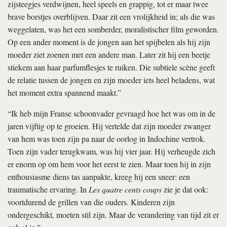
zijsteegjes verdwijnen, heel speels en grappig, tot er maar twee
brave borstjes overblijven. Daar zit een vrolijkheid in; als die was
weggelaten, was het een somberder, moralistischer film geworden.
Op een ander moment is de jongen aan het spijbelen als hij zijn
moeder ziet zoenen met een andere man. Later zit hij een beetje
stiekem aan haar parfumflesjes te ruiken. Die subtiele scène geeft
de relatie tussen de jongen en zijn moeder iets heel beladens, wat
het moment extra spannend maakt.”
“Ik heb mijn Franse schoonvader gevraagd hoe het was om in de
jaren vijftig op te groeien. Hij vertelde dat zijn moeder zwanger
van hem was toen zijn pa naar de oorlog in Indochine vertrok.
Toen zijn vader terugkwam, was hij vier jaar. Hij verheugde zich
er enorm op om hem voor het eerst te zien. Maar toen hij in zijn
enthousiasme diens tas aanpakte, kreeg hij een sneer: een
traumatische ervaring. In
Les quatre cents coups
zie je dat ook:
voortdurend de grillen van die ouders. Kinderen zijn
ondergeschikt, moeten stil zijn. Maar de verandering van tijd zit er