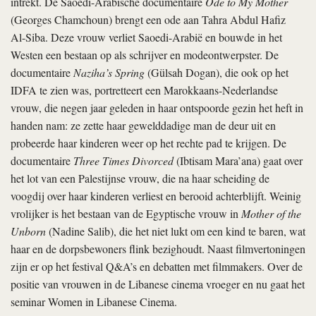
intrekt. De Saoedi-Arabische documentaire
Ode to My Mother
(Georges Chamchoun) brengt een ode aan Tahra Abdul Hafiz
Al-­Siba. Deze vrouw verliet Saoedi-­Arabië en bouwde in het
Westen een bestaan op als schrijver en modeontwerpster. De
documentaire
Naziha’s Spring
(Gülsah Dogan), die ook op het
IDFA te zien was, portretteert een Marokkaans-­Nederlandse
vrouw, die negen jaar geleden in haar ontspoorde gezin het heft in
handen nam: ze zette haar gewelddadige man de deur uit en
probeerde haar kinderen weer op het rechte pad te krijgen. De
documentaire
Three Times Divorced
(Ibtisam Mara’ana) gaat over
het lot van een Palestijnse vrouw, die na haar scheiding de
voogdij over haar kinderen verliest en berooid achterblijft. Weinig
vrolijker is het bestaan van de Egyptische vrouw in
Mother of the
Unborn
(Nadine Salib), die het niet lukt om een kind te baren, wat
haar en de dorpsbewoners flink bezighoudt. Naast filmvertoningen
zijn er op het festival Q&A’s en debatten met filmmakers. Over de
positie van vrouwen in de Libanese cinema vroeger en nu gaat het
seminar Women in Libanese Cinema.