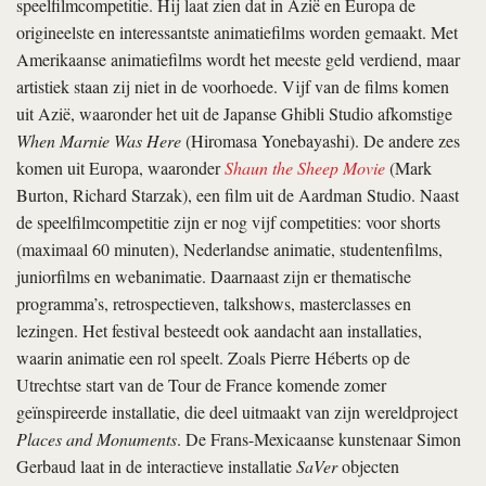
speelfilmcompetitie. Hij laat zien dat in Azië en Europa de
origineelste en interessantste animatiefilms worden gemaakt. Met
Amerikaanse animatiefilms wordt het meeste geld verdiend, maar
artistiek staan zij niet in de voorhoede. Vijf van de films komen
uit Azië, waaronder het uit de Japanse Ghibli Studio afkomstige
When Marnie Was Here
(Hiromasa Yonebayashi). De andere zes
komen uit Europa, waaronder
Shaun the Sheep Movie
(Mark
Burton, Richard Starzak), een film uit de Aardman Studio. Naast
de speelfilmcompetitie zijn er nog vijf competities: voor shorts
(maximaal 60 minuten), Nederlandse animatie, studentenfilms,
juniorfilms en webanimatie. Daarnaast zijn er thematische
programma’s, retrospectieven, talkshows, masterclasses en
lezingen. Het festival besteedt ook aandacht aan installaties,
waarin animatie een rol speelt. Zoals Pierre Héberts op de
Utrechtse start van de Tour de France komende zomer
geïnspireerde installatie, die deel uitmaakt van zijn wereldproject
Places and Monuments
. De Frans-­Mexicaanse kunstenaar Simon
Gerbaud laat in de interactieve installatie
SaVer
objecten