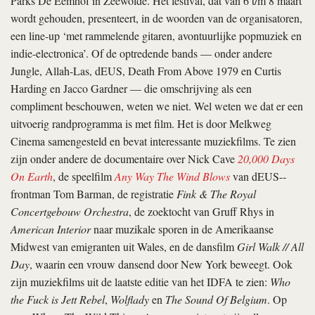
Parks De Eemhof in Zeewolde. Het festival, dat van 6 t/m 8 maart
wordt gehouden, presenteert, in de woorden van de organisatoren,
een line-up ‘met rammelende gitaren, avontuurlijke popmuziek en
indie-electronica’. Of de optredende bands — onder andere
Jungle, Allah-Las, dEUS, Death From Above 1979 en Curtis
Harding en Jacco Gardner — die omschrijving als een
compliment beschouwen, weten we niet. Wel weten we dat er een
uitvoerig randprogramma is met film. Het is door Melkweg
Cinema samengesteld en bevat interessante muziekfilms. Te zien
zijn onder andere de documentaire over Nick Cave
20,000 Days
On Earth
, de speelfilm
Any Way The Wind Blows
van dEUS-­
frontman Tom Barman, de registratie
Fink & The Royal
Concertgebouw Orchestra
, de zoektocht van Gruff Rhys in
American Interior
naar muzikale sporen in de Amerikaanse
Midwest van emigranten uit Wales, en de dansfilm
Girl Walk // All
Day
, waarin een vrouw dansend door New York beweegt. Ook
zijn muziekfilms uit de laatste editie van het IDFA te zien:
Who
the Fuck is Jett Rebel
,
Wolflady
en
The Sound Of Belgium
. Op