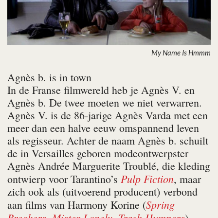
My Name Is Hmmm
Agnès b. is in town
In de Franse filmwereld heb je Agnès V. en
Agnès b. De twee moeten we niet verwarren.
Agnès V. is de 86-jarige Agnès Varda met een
meer dan een halve eeuw omspannend leven
als regisseur. Achter de naam Agnès b. schuilt
de in Versailles geboren modeontwerpster
Agnès Andrée Marguerite Troublé, die kleding
Pulp Fiction
ontwierp voor Tarantino’s
, maar
zich ook als (uitvoerend producent) verbond
Spring
aan films van Harmony Korine (
Breakers
Mister Lonely
Trash Humpers
,
,
).