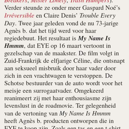
Verder steunde ze onder meer Gaspard Noé’s
Irréversible
Trouble Every
en Claire Denis’
Day
. Twee jaar geleden vond de nu 73-jarige
Agnès b. dat het tijd werd voor haar
My Name Is
regiedebuut. Het resultaat is
Hmmm
, dat EYE op 16 maart vertoont in
gezelschap van de maakster. De film volgt in
Zuid-Frankrijk de elfjarige Céline, die ontsnapt
aan seksueel misbruik door haar vader door
zich in een vrachtwagen te verstoppen. De
Schotse bestuurder van de auto wordt voor het
meisje een surrogaatvader. Omgekeerd
reanimeert zij met haar enthousiasme zijn
levenslust in de roadmovie. Ter gelegenheid
My Name Is Hmmm
van de vertoning van
heeft Agnès b. producten ontworpen die in
EYE te koop zijn. Zoals een tas en een t-shirt