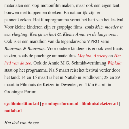
materialen een stop-motionfilm maken, maar ook een eigen tent
bouwen met trappen en doeken. En natuurlijk zijn er
pannenkoeken. Het filmprogramma vormt het hart van het festival.
Voor kleine kinderen zijn er grappige films, zoals
Mijn moeder is
een vliegtuig
,
Konijn en hert
en
Kleine Anna en de lange oom
.
Ook is er een marathon van de legendarische VPRO-serie
Buurman & Buurman
. Voor oudere kinderen is er ook veel fraais
te zien, zoals de prachtige animatiefilms
Menino
,
Arrietty
en
Het
lied van de zee
. Ook de Annie M.G. Schmidt-verfilming
Wiplala
staat op het programma. Na 5 maart reist het festival verder door
het land: 14 en 15 maart is het in Natlab in Eindhoven; 28 en 29
maart in Filmhuis de Keizer in Deventer; en 4 t/m 6 april in
Groninger Forum.
eyefilminstituut.nl
groningerforum.nl
filmhuisdekeizer.nl
|
|
|
natlab.nl
Het lied van de zee