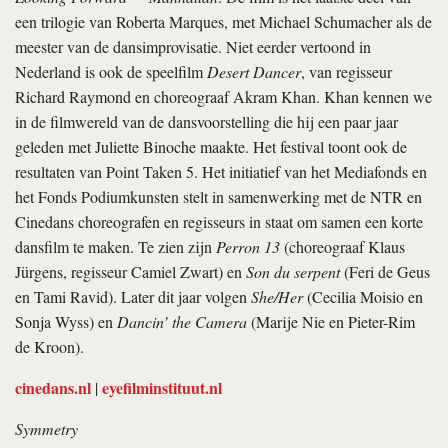
een trilogie van Roberta Marques, met Michael Schumacher als de
meester van de dansimprovisatie. Niet eerder vertoond in
Nederland is ook de speelfilm
Desert Dancer
, van regisseur
Richard Raymond en choreograaf Akram Khan. Khan kennen we
in de filmwereld van de dansvoorstelling die hij een paar jaar
geleden met Juliette Binoche maakte. Het festival toont ook de
resultaten van Point Taken 5. Het initiatief van het Mediafonds en
het Fonds Podiumkunsten stelt in samenwerking met de NTR en
Cinedans choreografen en regisseurs in staat om samen een korte
dansfilm te maken. Te zien zijn
Perron 13
(choreograaf Klaus
Jürgens, regisseur Camiel Zwart) en
Son du serpent
(Feri de Geus
en Tami Ravid). Later dit jaar volgen
She/Her
(Cecilia Moisio en
Sonja Wyss) en
Dancin’ the Camera
(Marije Nie en Pieter-Rim
de Kroon).
cinedans.nl
eyefilminstituut.nl
|
Symmetry