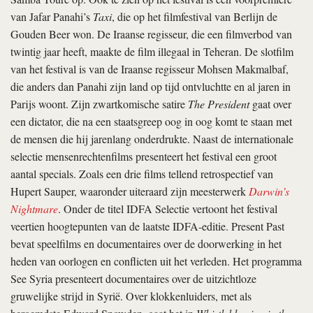
van Jafar Panahi’s
Taxi
, die op het filmfestival van Berlijn de
Gouden Beer won. De Iraanse regisseur, die een filmverbod van
twintig jaar heeft, maakte de film illegaal in Teheran. De slotfilm
van het festival is van de Iraanse regisseur Mohsen Makmalbaf,
die anders dan Panahi zijn land op tijd ontvluchtte en al jaren in
Parijs woont. Zijn zwartkomische satire
The President
gaat over
een dictator, die na een staatsgreep oog in oog komt te staan met
de mensen die hij jarenlang onderdrukte. Naast de internationale
selectie mensenrechtenfilms presenteert het festival een groot
aantal specials. Zoals een drie films tellend retrospectief van
Hupert Sauper, waaronder uiteraard zijn meesterwerk
Darwin’s
Nightmare
. Onder de titel IDFA Selectie vertoont het festival
veertien hoogtepunten van de laatste IDFA-editie. Present Past
bevat speelfilms en documentaires over de doorwerking in het
heden van oorlogen en conflicten uit het verleden. Het programma
See Syria presenteert documentaires over de uitzichtloze
gruwelijke strijd in Syrië. Over klokkenluiders, met als