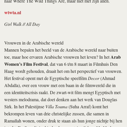
naar Where The Wild Things Are, maar niet met zijn allen.
wtwta.nl
Girl Walk // All Day
Vrouwen in de Arabische wereld
Mannen bepalen het beeld van de Arabische wereld naar buiten
Arab
toe, maar hoe ervaren Arabische vrouwen het leven? In het
Women’s Film Festival
, dat van 6 t/m 8 maart in Filmhuis Den
Haag wordt gehouden, draait het om het perspectief van vrouwen.
Het festival opent met de Egyptische speelfilm
Decor
(Ahmad
Abdalla), over een vrouw met een baan in de filmwereld die in
een identiteitscrisis raakt. De zwart-wit film mengt Egyptisch met
westers melodrama, dat doet denken aan het werk van Douglas
Sirk. In het Palestijnse
Villa Touma
(Suha Arraf) komt het
bekrompen leven van drie christelijke zussen, die samen in
Ramallah wonen, onder druk te staan als hun jonge nichtje bij hen