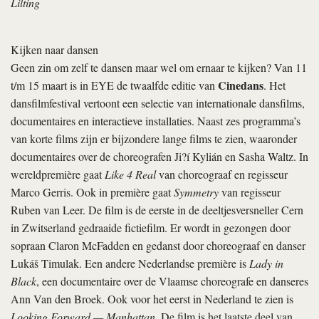
Lilting
Kijken naar dansen
Geen zin om zelf te dansen maar wel om ernaar te kijken? Van 11
Cinedans
t/m 15 maart is in EYE de twaalfde editie van
. Het
dansfilmfestival vertoont een selectie van internationale dansfilms,
documentaires en interactieve installaties. Naast zes programma’s
van korte films zijn er bijzondere lange films te zien, waaronder
documentaires over de choreografen Ji?í Kylián en Sasha Waltz. In
wereldpremière gaat
Like 4 Real
van choreograaf en regisseur
Marco Gerris. Ook in première gaat
Symmetry
van regisseur
Ruben van Leer. De film is de eerste in de deeltjesversneller Cern
in Zwitserland gedraaide fictiefilm. Er wordt in gezongen door
sopraan Claron McFadden en gedanst door choreograaf en danser
Lukáš Timulak. Een andere Nederlandse première is
Lady in
Black
, een documentaire over de Vlaamse choreografe en danseres
Ann Van den Broek. Ook voor het eerst in Nederland te zien is
Looking Forward — Manhattan
. De film is het laatste deel van