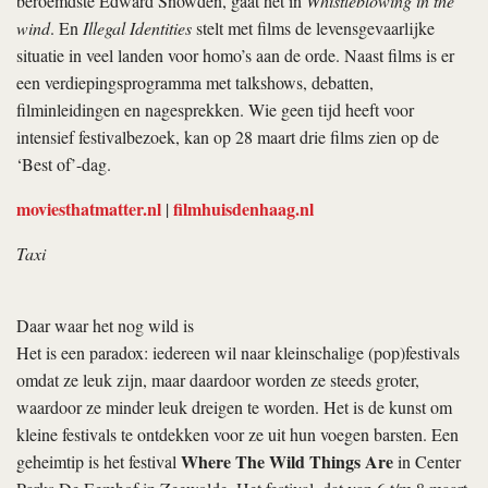
beroemdste Edward Snowden, gaat het in
Whistleblowing in the
wind
. En
Illegal Identities
stelt met films de levensgevaarlijke
situatie in veel landen voor homo’s aan de orde. Naast films is er
een verdiepingsprogramma met talkshows, debatten,
filminleidingen en nagesprekken. Wie geen tijd heeft voor
intensief festivalbezoek, kan op 28 maart drie films zien op de
‘Best of’-dag.
moviesthatmatter.nl
filmhuisdenhaag.nl
|
Taxi
Daar waar het nog wild is
Het is een paradox: iedereen wil naar kleinschalige (pop)festivals
omdat ze leuk zijn, maar daardoor worden ze steeds groter,
waardoor ze minder leuk dreigen te worden. Het is de kunst om
kleine festivals te ontdekken voor ze uit hun voegen barsten. Een
Where The Wild Things Are
geheimtip is het festival
in Center