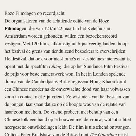
Roze Filmdagen op recordjacht
Roze
De organisatoren van de achttiende editie van de
Filmdagen
, die van 12 t/m 22 maart in het Ketelhuis in
Amsterdam worden gehouden, willen een bezoekersrecord
vestigen. Met 120 films, afkomstig uit bijna veertig landen, hoopt
het festival de grens van tienduizend bezoekers te overschrijden.
Het festival, dat ook voor niet-homo’s en -lesbiennes interessant is,
opent met de speelfilm
Lilting
, die op het Sundance Film Festival
de prijs voor beste camerawerk won. In het in Londen spelende
drama van de Cambodjaans-Britse regisseur Hong Khaou komt
een Chinese moeder na de onverwachte dood van haar volwassen
zoon in contact met zijn vriend. Ze wist niets van het bestaan van
de jongen, laat staan dat ze op de hoogte was van de relatie van
haar zoon met hem. De vriend probeert met behulp van een
Chinese tolk een band op te bouwen met de vrouw, wat tot subtiel
neergezette ontwikkelingen leidt. De film is uitstekend ontvangen.
Criticus Peter Bradshaw van de Britse krant
The Guardian
prijst