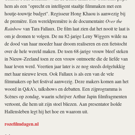
hem als een "oprecht en intelligent staaltje filmmaken met een
houtje-touwtje budget". Regisseur Hong Khaou is aanwezig bij
de première. Een wereldpremière is de documentaire
Over the
Rainbow
van Tara Fallaux. De film laat zien dat het nooit te laat is
om je dromen te volgen. De nu 82-jarige Leny Wiggers wilde na
de dood van haar moeder haar droom realiseren en een fietstocht
over de hele wereld maken. De toen 68-jarige vrouw bleef steken
in Nieuw-Zeeland toen ze een vrouw ontmoette die de liefde van
haar leven werd. Veertien jaar later is ze nog steeds dolgelukkig
met haar nieuwe leven. Ook Fallaux is als een van de vele
filmmakers op het festival aanwezig. Deze makers komen aan het
woord in Q&A’s, talkshows en debatten. Een zijprogramma is
Scènes op zondag, waarin schrijver Arthur Japin filmfragmenten
vertoont, die hem uit zijn stoel bliezen. Aan presentator Isolde
Hallensleben legt hij het hoe en waarom uit.
rozefilmdagen.nl