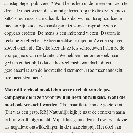
aanslagpleger publiceren? Want het is hen onder meer om roem te
doen. Je moet weten dat sommige terreurorganisaties zelfs ‘press
kitts’ sturen naar de media. Ik denk dat we hier terughoudend in
moeten zijn zodat we aanslagen niet zomaar reproduceren of
copycats creëren. De mens is een imiterend wezen. Daarom is
reclame zo effectief. Extreemrechtse partijen in Zweden spugen
zoveel onzin uit. En elke keer als ze iets schreeuwen halen ze de
voorpagina’s van de kranten. We hebben hier onderzoek naar
gedaan en het blijkt dat de hoeveel media-aandacht direct
gerelateerd is aan de hoeveelheid stemmen. Hoe meer aandacht,
hoe meer stemmen."
Maar dit verhaal maakt dan weer deel uit van de pr-
campagne die u zelf voor uw film heeft ontwikkeld. Want die
moet ook verkocht worden.
"Ja, maar ik sta aan de goeie kant.
[Dit was een grap, RR] Natuurlijk kijk je naar de context waarin
je film wordt uitgebracht. Mijn films gaan allemaal over wat ik zie
als negatieve ontwikkelingen in de maatschappij. Het doel van