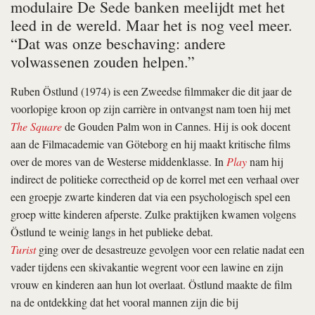
modulaire De Sede banken meelijdt met het
leed in de wereld. Maar het is nog veel meer.
“Dat was onze beschaving: andere
volwassenen zouden helpen.”
Ruben Östlund (1974) is een Zweedse filmmaker die dit jaar de
voorlopige kroon op zijn carrière in ontvangst nam toen hij met
The Square
de Gouden Palm won in Cannes. Hij is ook docent
aan de Filmacademie van Göteborg en hij maakt kritische films
over de mores van de Westerse middenklasse. In
Play
nam hij
indirect de politieke correctheid op de korrel met een verhaal over
een groepje zwarte kinderen dat via een psychologisch spel een
groep witte kinderen afperste. Zulke praktijken kwamen volgens
Östlund te weinig langs in het publieke debat.
Turist
ging over de desastreuze gevolgen voor een relatie nadat een
vader tijdens een skivakantie wegrent voor een lawine en zijn
vrouw en kinderen aan hun lot overlaat. Östlund maakte de film
na de ontdekking dat het vooral mannen zijn die bij