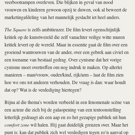
veerbootrampen overleven. Die blijken in geval van nood
vrouwen en kinderen gewoon opzij te duwen, ook al beweert de
marketingafdeling van het mannelijk geslacht iet heel anders.
The Square
is zelfs ambitieuzer. De film levert ogenschijnlijk
kritiek op de kunstwereld die zelf vanachter veilige witte muren
kritiek levert op de wereld. Maar in essentie gaat de film over een
groeiend wantrouwen van de ander, over een gebrek aan civiel en
een toename van bestiaal gedrag. Over cynisme dat het vorige
cynisme moet overtreffen om nog indruk te maken. Op allerlei
manieren – man/vrouw, ouder/kind, rijk/arm – laat de film zien
hoe we ons tot anderen verhouden. De vraag is dan: waar houdt
dat op? Wat is de verdediging hiertegen?
Bijna al die thema’s worden verbeeld in een fenomenale scène van
een acteur die zich bij de galaopening van een tentoonstelling
letterlijk gedraagt als een aap en zo het gezapige publiek uit hun
comfort zone
wil halen. Hij gaat duidelijk grenzen over. Maar het
punt is: kan dat publiek zich wel verdedigen tegen zo’n aanval op