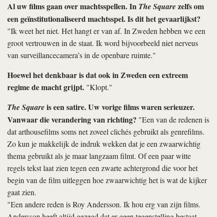
Al uw films gaan over machtsspellen. In
zelfs om
The Square
een geïnstitutionaliseerd machtsspel. Is dit het gevaarlijkst?
"Ik weet het niet. Het hangt er van af. In Zweden hebben we een
groot vertrouwen in de staat. Ik word bijvoorbeeld niet nerveus
van surveillancecamera’s in de openbare ruimte."
Hoewel het denkbaar is dat ook in Zweden een extreem
regime de macht grijpt.
"Klopt."
is een satire. Uw vorige films waren serieuzer.
The Square
Vanwaar die verandering van richting?
"Een van de redenen is
dat arthousefilms soms net zoveel clichés gebruikt als genrefilms.
Zo kun je makkelijk de indruk wekken dat je een zwaarwichtig
thema gebruikt als je maar langzaam filmt. Of een paar witte
regels tekst laat zien tegen een zwarte achtergrond die voor het
begin van de film uitleggen hoe zwaarwichtig het is wat de kijker
gaat zien.
"Een andere reden is Roy Andersson. Ik hou erg van zijn films.
Andersson heeft altijd gezegd dat er geen tegenstelling bestaat