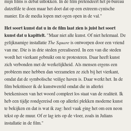
mijn films is debat uitlokken. In de film pretendeert het pr-bureau
datzelfde te doen maar het doet dat op een extreem cynische
manier. En de media lopen met ogen open in de val."
Het soort kunst dat u in de film laat zien is juist het soort
kunst dat u kapittelt.
"Maar niet alle kunst. Of niet helemaal. De
gelijknamige installatie
The Square
is ontworpen door een vriend
van me. Die is in drie steden gerealiseerd. In een van die steden
wordt het vierkant gebruikt om te protesteren. Daar heeft kunst
zich verbonden met de werkelijkheid. Als mensen ergens een
probleem mee hebben dan verzamelen ze zich bij het vierkant,
omdat dat de symbolische veilige haven is. Daar werkt het. In de
film bekritiseer ik de kunstwereld omdat die in allerlei
betekenissen van het woord compleet los staat van de realiteit. Ik
heb een tijdje rondgereisd om op allerlei plekken moderne kunst
te bekijken en dat is wat ik zag: heel vaak ging het om een neon
tekst op de muur. Of er lag iets op de vloer, zoals in Julians
installatie in de film."