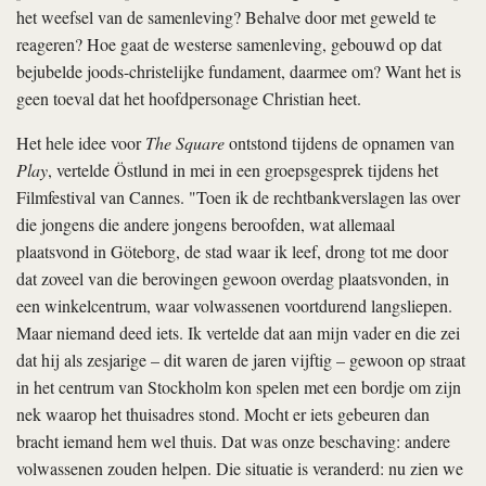
het weefsel van de samenleving? Behalve door met geweld te
reageren? Hoe gaat de westerse samenleving, gebouwd op dat
bejubelde joods-christelijke fundament, daarmee om? Want het is
geen toeval dat het hoofdpersonage Christian heet.
Het hele idee voor
The Square
ontstond tijdens de opnamen van
Play
, vertelde Östlund in mei in een groepsgesprek tijdens het
Filmfestival van Cannes. "Toen ik de rechtbankverslagen las over
die jongens die andere jongens beroofden, wat allemaal
plaatsvond in Göteborg, de stad waar ik leef, drong tot me door
dat zoveel van die berovingen gewoon overdag plaatsvonden, in
een winkelcentrum, waar volwassenen voortdurend langsliepen.
Maar niemand deed iets. Ik vertelde dat aan mijn vader en die zei
dat hij als zesjarige – dit waren de jaren vijftig – gewoon op straat
in het centrum van Stockholm kon spelen met een bordje om zijn
nek waarop het thuisadres stond. Mocht er iets gebeuren dan
bracht iemand hem wel thuis. Dat was onze beschaving: andere
volwassenen zouden helpen. Die situatie is veranderd: nu zien we