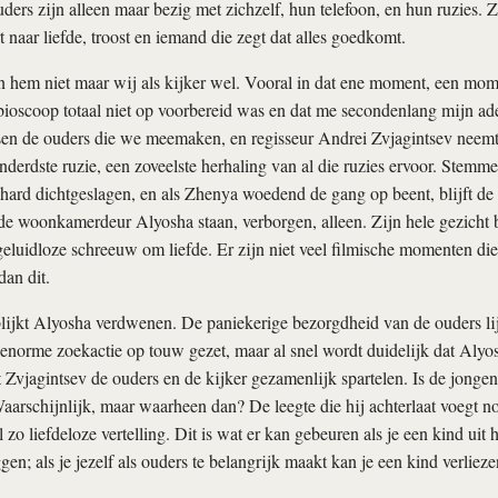
uders zijn alleen maar bezig met zichzelf, hun telefoon, en hun ruzies. Z
t naar liefde, troost en iemand die zegt dat alles goedkomt.
n hem niet maar wij als kijker wel. Vooral in dat ene moment, een mom
bioscoop totaal niet op voorbereid was en dat me secondenlang mijn ad
ssen de ouders die we meemaken, en regisseur Andrei Zvjagintsev neemt 
onderdste ruzie, een zoveelste herhaling van al die ruzies ervoor. Stem
hard dichtgeslagen, en als Zhenya woedend de gang op beent, blijft d
de woonkamerdeur Alyosha staan, verborgen, alleen. Zijn hele gezicht b
geluidloze schreeuw om liefde. Er zijn niet veel filmische momenten d
dan dit.
 blijkt Alyosha verdwenen. De paniekerige bezorgdheid van de ouders lij
norme zoekactie op touw gezet, maar al snel wordt duidelijk dat Alyo
 Zvjagintsev de ouders en de kijker gezamenlijk spartelen. Is de jongen
rschijnlijk, maar waarheen dan? De leegte die hij achterlaat voegt nog
 zo liefdeloze vertelling. Dit is wat er kan gebeuren als je een kind uit he
en; als je jezelf als ouders te belangrijk maakt kan je een kind verlieze