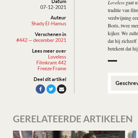
Datum
Loveless
gaat ui
07-12-2021
traditie van fil
verdwijning een
Auteur
Shady El-Hamus
Boris, twee me
kijker. We zull
Verschenen in
#442 — december 2021
dat hij zichzelf
betekent dat hi
Lees meer over
Loveless
Filmkrant 442
Freeze Frame
Deel dit artikel
Geschre
GERELATEERDE ARTIKELEN