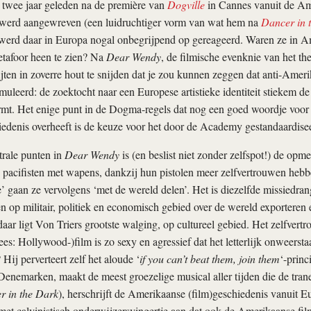
 twee jaar geleden na de première van
Dogville
in Cannes vanuit de Ame
erd aangewreven (een luidruchtiger vorm van wat hem na
Dancer in 
werd daar in Europa nogal onbegrijpend op gereageerd. Waren ze in Ame
tafoor heen te zien? Na
Dear Wendy
, de filmische evenknie van het th
ijten in zoverre hout te snijden dat je zou kunnen zeggen dat anti-Amer
rmuleerd: de zoektocht naar een Europese artistieke identiteit stiekem d
rmt. Het enige punt in de Dogma-regels dat nog een goed woordje voor
hiedenis overheeft is de keuze voor het door de Academy gestandaardis
trale punten in
Dear Wendy
is (en beslist niet zonder zelfspot!) de opm
pacifisten met wapens, dankzij hun pistolen meer zelfvertrouwen hebb
’ gaan ze vervolgens ‘met de wereld delen’. Het is diezelfde missiedra
een op militair, politiek en economisch gebied over de wereld exportere
daar ligt Von Triers grootste walging, op cultureel gebied. Het zelfvert
es: Hollywood-)film is zo sexy en agressief dat het letterlijk onweerst
Hij perverteert zelf het aloude ‘
if you can’t beat them, join them
‘-prin
enemarken, maakt de meest groezelige musical aller tijden die de trane
r in the Dark
), herschrijft de Amerikaanse (film)geschiedenis vanuit E
met calvinistisch onderwijzersvingertje aan dat ook de Amerikaanse film