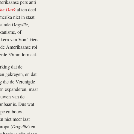
rikaanse pers anti-
the Dark
al ten deel
rika niet in staat
eatrale
Dogville
,
ikanisme, of
e kern van Von Triers
 de Amerikaanse rol
eerde 35mm-formaat.
erking dat de
en gekregen, en dat
ng die de Verenigde
n en expanderen, maar
rouwen van de
aanbaar is. Dus wat
cipe en bouwt
n niet meer laat
uropa (
Dogville
) en
 bezig is zijn eigen