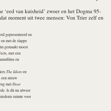
sche ‘eed van kuisheid’ zwoer en het Dogma 95-
 dat moment uit twee mensen: Von Trier zelf en
erd gepresenteerd en
 en met de slappe
ilm gemaakt moest
ects, met een
tuumfilms en
iers
The Idiots
en
s een nieuw
erug met
Dear
e. Is dit nu alweer
iedenis ruimte voor