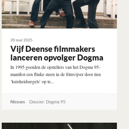
20 mei 2025
Vijf Deense film­makers
lan­ceren op­volger Dogma
In 1995 gooiden de opstellers van het Dogma 95-
manifest een flinke steen in de filmvijver door tien
‘kuisheidsregels’ op te...
Nieuws
Dossier: Dogma 95
Lees verder