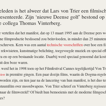
geleden is het alweer dat Lars von Trier een filmi
resenteerde. Zijn ‘nieuwe Deense golf’ bestond op
re collega Thomas Vinterberg.
 vertellen dat het manifest, dat op 13 maart 1995 aan de Deense pers w
e filmproductie beslissend zou beïnvloeden, in minder dan 25 minuten
eschreven. Kern was een aantal
technische voorschriften
over hoe een f
rekwisieten, kunstmatige belichting, toegevoegde muziek en special eff
a en op een bestaande locatie. Daarbij werd speciaal genoemd dat kos
t den boze waren.
s werd het in 1998 toen op het Filmfestival Cannes tegelijkertijd Von Tr
ten
in première gingen. Een paar dozijn films, waarin de Dogma-regel
rden zijn, en tien jaar na de lancering van hun manifest, is het duo t
stuumfilm over moordwapens. Von Trier schreef en Vinterberg regisseerd
 naar de filmwereld? Of biedt hun bemoeienis met de moderne filmgesch
es?