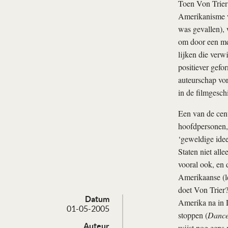
Toen Von Trier
Amerikanisme w
was gevallen), 
om door een me
lijken die verw
positiever gefo
auteurschap vo
in de filmgesc
Een van de cen
hoofdpersonen, 
‘geweldige idee
Staten niet all
vooral ook, en 
Amerikaanse (le
doet Von Trier? 
Datum
Amerika na in D
01-05-2005
stoppen (
Dance
Auteur
wijst nog eens 