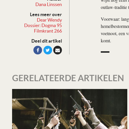
Dana Linssen
outlaw-traditie 
Lees meer over
Voorwaar: lange
Dear Wendy
Dossier: Dogma 95
hemelbestormer 
Filmkrant 266
voetnoot, een v
komt.
Deel dit artikel
GERELATEERDE ARTIKELEN