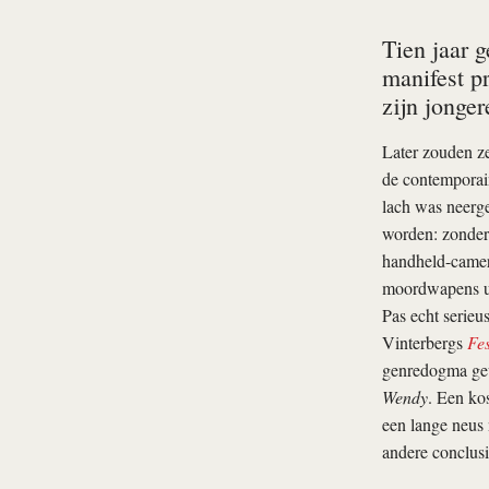
Tien jaar 
manifest p
zijn jonge
Later zouden ze
de contemporain
lach was neerg
worden: zonder 
handheld-camer
moordwapens ui
Pas echt serieu
Vinterbergs
Fes
genredogma gewo
Wendy
. Een ko
een lange neus
andere conclusi