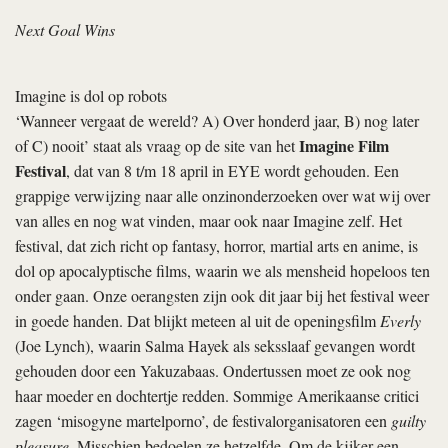
Next Goal Wins
Imagine is dol op robots
‘Wanneer vergaat de wereld? A) Over honderd jaar, B) nog later
Imagine Film
of C) nooit’ staat als vraag op de site van het
Festival
, dat van 8 t/m 18 april in EYE wordt gehouden. Een
grappige verwijzing naar alle onzinonderzoeken over wat wij over
van alles en nog wat vinden, maar ook naar Imagine zelf. Het
festival, dat zich richt op fantasy, horror, martial arts en anime, is
dol op apocalyptische films, waarin we als mensheid hopeloos ten
onder gaan. Onze oerangsten zijn ook dit jaar bij het festival weer
in goede handen. Dat blijkt meteen al uit de openingsfilm
Everly
(Joe Lynch), waarin Salma Hayek als seksslaaf gevangen wordt
gehouden door een Yakuzabaas. Ondertussen moet ze ook nog
haar moeder en dochtertje redden. Sommige Amerikaanse critici
zagen ‘misogyne martelporno’, de festivalorganisatoren een
guilty
pleasure
. Misschien bedoelen ze hetzelfde. Om de kijker een