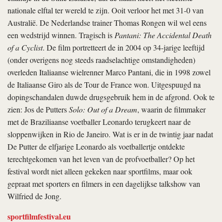
nationale elftal ter wereld te zijn. Ooit verloor het met 31-0 van
Australië. De Nederlandse trainer Thomas Rongen wil wel eens
een wedstrijd winnen. Tragisch is
Pantani: The Accidental Death
of a Cyclist
. De film portretteert de in 2004 op 34-jarige leeftijd
(onder overigens nog steeds raadselachtige omstandigheden)
overleden Italiaanse wielrenner Marco Pantani, die in 1998 zowel
de Italiaanse Giro als de Tour de France won. Uitgespuugd na
dopingschandalen duwde drugsgebruik hem in de afgrond. Ook te
zien: Jos de Putters
Solo: Out of a Dream
, waarin de filmmaker
met de Braziliaanse voetballer Leonardo terugkeert naar de
sloppenwijken in Rio de Janeiro. Wat is er in de twintig jaar nadat
De Putter de elfjarige Leonardo als voetballertje ontdekte
terechtgekomen van het leven van de profvoetballer? Op het
festival wordt niet alleen gekeken naar sportfilms, maar ook
gepraat met sporters en filmers in een dagelijkse talkshow van
Wilfried de Jong.
sportfilmfestival.eu