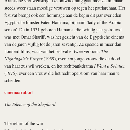
Arabische vrouwenstrijd. De ontwikkeling gaat moeizaam, maar
steeds weer staan moedige vrouwen op tegen het patriarchaat. Het
festival brengt ook een hommage aan de begin dit jaar overleden
Egyptische filmster Faten Hamama, bijnaam ‘lady of the Arabic
screen’. De in 1931 geboren Hamama, die twintig jaar getrouwd
was met Omar Shariff, was het gezicht van de Egyptische cinema
van de jaren vijftig tot de jaren zeventig. Ze speelde in meer dan
honderd films, waarvan het festival er twee vertoont:
The
Nightingale’s Prayer
(1959), over een jonge vrouw die de dood
van haar zus wil wreken, en het rechtbankdrama
I Want a Solution
(1975), over een vrouw die het recht opeist om van haar man te
scheiden.
cinemaarab.nl
The Silence of the Shepherd
The return of the war