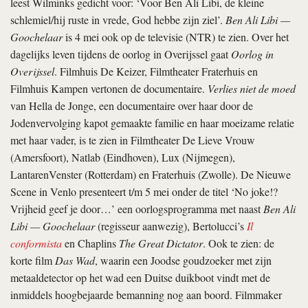
leest Wilminks gedicht voor: ‘Voor Ben Ali Libi, de kleine
schlemiel/hij ruste in vrede, God hebbe zijn ziel’.
Ben Ali Libi —
Goochelaar
is 4 mei ook op de televisie (NTR) te zien. Over het
dagelijks leven tijdens de oorlog in Overijssel gaat
Oorlog in
Overijssel
. Filmhuis De Keizer, Filmtheater Fraterhuis en
Filmhuis Kampen vertonen de documentaire.
Verlies niet de moed
van Hella de Jonge, een documentaire over haar door de
Jodenvervolging kapot gemaakte familie en haar moeizame relatie
met haar vader, is te zien in Filmtheater De Lieve Vrouw
(Amersfoort), Natlab (Eindhoven), Lux (Nijmegen),
LantarenVenster (Rotterdam) en Fraterhuis (Zwolle). De Nieuwe
Scene in Venlo presenteert t/m 5 mei onder de titel ‘No joke!?
Vrijheid geef je door…’ een oorlogsprogramma met naast
Ben Ali
Libi — Goochelaar
(regisseur aanwezig), Bertolucci’s
Il
conformista
en Chaplins
The Great Dictator
. Ook te zien: de
korte film
Das Wad
, waarin een Joodse goudzoeker met zijn
metaaldetector op het wad een Duitse duikboot vindt met de
inmiddels hoogbejaarde bemanning nog aan boord. Filmmaker