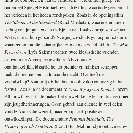
onderdeel Spiegel Historiael bevat drie films waarin de geesten uit
het verleden in het heden rondspoken. Zoals in de openingsfilm
The Silence of the Shepherd
(Raad Mushatat), waarin eind jaren
tachtig een jongen en een meisje uit een Iraaks dorpje verdwijnen.
Wat is er met hen gebeurd? Venijnige roddels genoeg in het dorp,
waar eer en traditie belangrijker zijn dan de waarheid. In
The Man
From Oran
(Lyès Salem) vechten twee idealistische vrienden
samen in de Algerijnse revolutie. Als zij na de
onafhankelijkheidsstrijd het tot premier en minister schoppen
raakt de premier verslaafd aan de macht. Overleeft de
vriendschap? Natuurlijk is het heden ook volop aanwezig in het
festival. Zoals in de documentaire
From My Syrian Room
(Hazem
Alhamwi), waarin de maker het gruwelijke heden contrasteert met
zijn jeugdherinneringen. Geen gebrek aan ellende in veel delen
van de Arabische wereld, maar er zijn ook positieve
ontwikkelingen. De documentaire
Feminist Inshallah: The
History of Arab Feminism
(Feriel Ben Mahmoud) toont een eeuw