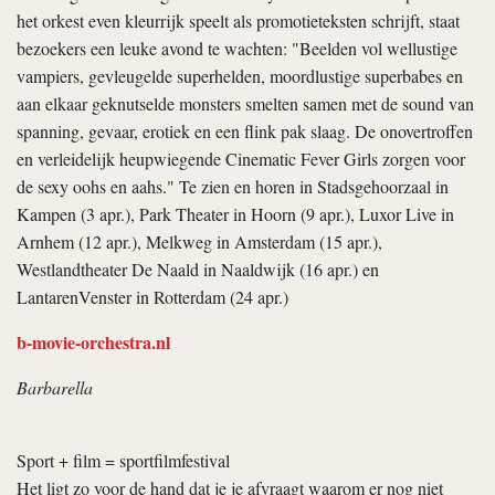
het orkest even kleurrijk speelt als promotieteksten schrijft, staat
bezoekers een leuke avond te wachten: "Beelden vol wellustige
vampiers, gevleugelde superhelden, moordlustige superbabes en
aan elkaar geknutselde monsters smelten samen met de sound van
spanning, gevaar, erotiek en een flink pak slaag. De onovertroffen
en verleidelijk heupwiegende Cinematic Fever Girls zorgen voor
de sexy oohs en aahs." Te zien en horen in Stadsgehoorzaal in
Kampen (3 apr.), Park Theater in Hoorn (9 apr.), Luxor Live in
Arnhem (12 apr.), Melkweg in Amsterdam (15 apr.),
Westlandtheater De Naald in Naaldwijk (16 apr.) en
LantarenVenster in Rotterdam (24 apr.)
b-movie-orchestra.nl
Barbarella
Sport + film = sportfilmfestival
Het ligt zo voor de hand dat je je afvraagt waarom er nog niet