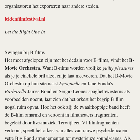
organisatoren het exporteren naar andere steden.
leidenfilmfestival.nl
Let the Right One In
Swingen bij B-films
B-
Het moet afgelopen zijn met het dedain voor B-films, vindt het
Movie Orchestra
. Want B-films worden vrolijke
guilty pleasures
als je je cinefiele bril afzet en je laat meevoeren. Dat het B-Movie
Orchestra op hun site naast
Emanuelle
en Jane Fonda’s
Barbarella
James Bond en Sergio Leones spaghettiwesterns als
voorbeelden noemt, laat zien dat het orkest het begrip B-film
nogal ruim opvat. Hoe het ook zij: de twaalfkoppige band heeft
de B-film omarmd en vertoont in filmtheaters fragmenten,
begeleid door live-muziek. Terwijl een VJ filmfragmenten
vertoont, speelt het orkest van alles van rauwe psychedelica en
vette Big Band arrangementen tot mysterieuze soundscapes. Als