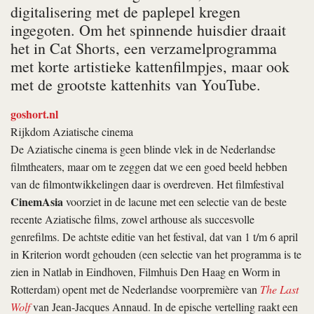
digitalisering met de paplepel kregen
ingegoten. Om het spinnende huisdier draait
het in Cat Shorts, een verzamelprogramma
met korte artistieke kattenfilmpjes, maar ook
met de grootste kattenhits van YouTube.
goshort.nl
Rijkdom Aziatische cinema
De Aziatische cinema is geen blinde vlek in de Nederlandse
filmtheaters, maar om te zeggen dat we een goed beeld hebben
van de film­ontwikkelingen daar is overdreven. Het filmfestival
CinemAsia
voorziet in de lacune met een selectie van de beste
recente Aziatische films, zowel arthouse als succesvolle
genrefilms. De achtste editie van het festival, dat van 1 t/m 6 april
in Kriterion wordt gehouden (een selectie van het programma is te
zien in Natlab in Eindhoven, Filmhuis Den Haag en Worm in
Rotterdam) opent met de Nederlandse voorpremière van
The Last
Wolf
van Jean-Jacques Annaud. In de epische vertelling raakt een