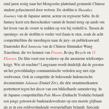
eind jaren zestig naar het Mongoolse platteland gestuurde Chinese
student gefascineerd door wolven. De slotfilm is
Shasukes
Journey
van de Japanse auteur, acteur en regisseur Sabu. In de
fantasy keert een theeschenker vanuit de hemel terug op aarde om
het leven van de vrouw te redden op wie hij verliefd is. Tussen de
openings- en de slotfilm is verder veel fraais te zien, zoals de acht
competitiefilms die meedingen naar de jury- en publieksaward.
Daaronder
Red Amnesia
van de Chinese filmmaker Wang
Xiaoshuai, die we kennen van
Frozen
,
Beijng Bicycle
en
11
Flowers
. De film voert een weduwe op die anonieme telefoontjes
krijgt. Wie zit erachter? Langzaam wordt duidelijk dat de geesten
uit het gewelddadige communistische verleden nog niet zijn
verdwenen. Ook in competitie de bekroonde Indonesische
documentaire
Jalanan
(Daniel Ziv), die drie straatmuzikanten
portretteert tegen het decor van een bikkelharde samenleving. In
de Japanse competitiefilm
Pale Moon
(Daihachi Yoshida) belandt
een jonge getrouwde bankmedewerkster op een morele glijbaan
als ze in een geldverslindende overspelaffaire belandt. Speciale