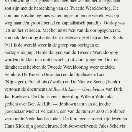
Vijfentwintig jaar geleden dachten mensen dat het snel gedaan
zou zijn met de herdenking van de Tweede Wereldoorlog. De
communistische regimes waren ingestort en de wereld was op
weg naar één groot liberaal en kapitalistisch paradijs. Oorlog was
iets uit het verleden. Met het uitsterven van de oorlogsgeneratie
zou ook de oorlogsherdenking uitsterven. Het liep anders. Sinds
9/11 is de wereld weer in de greep van oorlogen en
oorlogsdreiging. Herdenkingen van de Tweede Wereldoorlog
worden drukker dan ooit bezocht, ook door jongeren. Ook de
filmtheaters hebben de Tweede Wereldoorlog weer ontdekt.
Filmhuis De Keizer (Deventer) en de filmtheaters Lux
(Nijmegen), Fraterhuis (Zwolle) en De Nieuwe Scene (Venlo)
vertonen de documentaire
Ben Ali Libi — Goochelaar
van Dirk
Jan Roeleven. De film is geïnspireerd op Willem Wilminks
gedicht over Ben Ali Libi — de shownaam van de joodse
goochelaar Michel Velleman, één van de ruim 34.000 in Sobibor
vermoorde Nederlandse Joden. De film reconstrueert zijn leven en
Hans Klok zijn goocheltrucs. Sobibor-overlevende Jules Schelvis