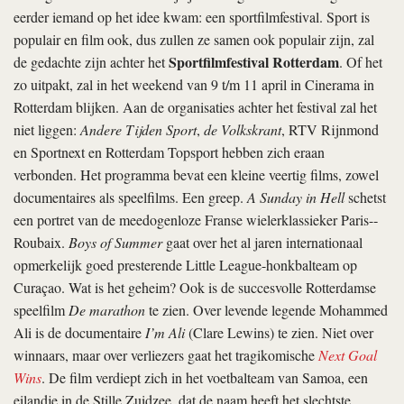
eerder iemand op het idee kwam: een sportfilmfestival. Sport is
populair en film ook, dus zullen ze samen ook populair zijn, zal
Sportfilmfestival Rotterdam
de gedachte zijn achter het
. Of het
zo uitpakt, zal in het weekend van 9 t/m 11 april in Cinerama in
Rotterdam blijken. Aan de organisaties achter het festival zal het
niet liggen:
Andere Tijden Sport
,
de Volkskrant
, RTV Rijnmond
en Sportnext en Rotterdam Topsport hebben zich eraan
verbonden. Het programma bevat een kleine veertig films, zowel
documentaires als speelfilms. Een greep.
A Sunday in Hell
schetst
een portret van de meedogenloze Franse wielerklassieker Paris-­
Roubaix.
Boys of Summer
gaat over het al jaren internationaal
opmerkelijk goed presterende Little League-honkbalteam op
Curaçao. Wat is het geheim? Ook is de succesvolle Rotterdamse
speelfilm
De marathon
te zien. Over levende legende Mohammed
Ali is de documentaire
I’m Ali
(Clare Lewins) te zien. Niet over
winnaars, maar over verliezers gaat het tragikomische
Next Goal
Wins
. De film verdiept zich in het voetbalteam van Samoa, een
eilandje in de Stille Zuidzee, dat de naam heeft het slechtste