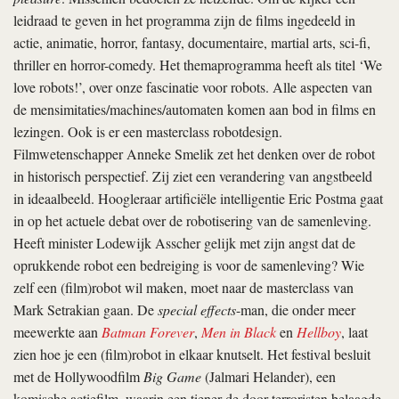
leidraad te geven in het programma zijn de films ingedeeld in
actie, animatie, horror, fantasy, documentaire, martial arts, sci-fi,
thriller en horror-comedy. Het themaprogramma heeft als titel ‘We
love robots!’, over onze fascinatie voor robots. Alle aspecten van
de mensimitaties/machines/automaten komen aan bod in films en
lezingen. Ook is er een masterclass robotdesign.
Filmwetenschapper Anneke Smelik zet het denken over de robot
in historisch perspectief. Zij ziet een verandering van angstbeeld
in ideaalbeeld. Hoogleraar artificiële intelligentie Eric Postma gaat
in op het actuele debat over de robotisering van de samenleving.
Heeft minister Lodewijk Asscher gelijk met zijn angst dat de
oprukkende robot een bedreiging is voor de samenleving? Wie
zelf een (film)robot wil maken, moet naar de masterclass van
Mark Setrakian gaan. De
special effects
-man, die onder meer
meewerkte aan
Batman Forever
,
Men in Black
en
Hellboy
, laat
zien hoe je een (film)robot in elkaar knutselt. Het festival besluit
met de Hollywoodfilm
Big Game
(Jalmari Helander), een
komische actiefilm, waarin een tiener de door terroristen belaagde