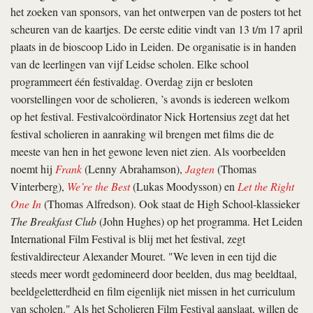
het zoeken van sponsors, van het ontwerpen van de posters tot het
scheuren van de kaartjes. De eerste editie vindt van 13 t/m 17 april
plaats in de bioscoop Lido in Leiden. De organisatie is in handen
van de leerlingen van vijf Leidse scholen. Elke school
programmeert één festivaldag. Overdag zijn er besloten
voorstellingen voor de scholieren, ’s avonds is iedereen welkom
op het festival. Festivalcoördinator Nick Hortensius zegt dat het
festival scholieren in aanraking wil brengen met films die de
meeste van hen in het gewone leven niet zien. Als voorbeelden
noemt hij
Frank
(Lenny Abraham­son),
Jagten
(Thomas
Vinterberg),
We’re the Best
(Lukas Moodysson) en
Let the Right
One In
(Thomas Alfredson). Ook staat de High School-klassieker
The Breakfast Club
(John Hughes) op het programma. Het Leiden
International Film Festival is blij met het festival, zegt
festivaldirecteur Alexander Mouret. "We leven in een tijd die
steeds meer wordt gedomineerd door beelden, dus mag beeldtaal,
beeldgeletterdheid en film eigenlijk niet missen in het curriculum
van scholen." Als het Scholieren Film Festival aanslaat, willen de