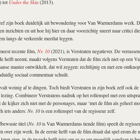
 tot
Under the Skin
(2013).
eef zijn boek duidelijk uit bewondering voor Van Warmerdams werk. Die
en inzichten en uit hoe hij hier en daar voorzichtig sneert naar critici
em langs de verkeerde meetlat leggen.
meest recente film,
Nr. 10
(2021), is Verstraten negatiever. De verrasse
de helft neemt, maakt volgens Verstraten dat de film zich niet op een V
se manier ontwikkelt, dat wil zeggen: rechtlijnig en met een ontknop
nduidig sociaal commentaar schuilt.
valt weinig af te dingen. Toch biedt Verstraten in zijn boek zelf ook de
e lezing. Combineer Verstratens nadruk op het rollenspel met een uitsp
e kijker zich niet met de personages, maar ‘met de film als geheel moet
ch iets anders:
Nr. 10
is een rollenspel van de regisseur zelf.
bewuste titel (
Nr. 10
is Van Warmerdams tiende film) speelt de regisse
n over zijn werk. In de eerste helft van de film draait dat spel erom de 
te laten zien, in de tweede helft juist om er zo ver mogelijk vandaan te