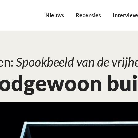
Nieuws
Recensies
Interview
en:
Spookbeeld van de vrijh
odgewoon buit