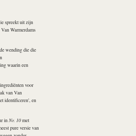
 spreekt uit zijn
 die Van Warmerdams
nde wending die die
an
ing waarin een
 ingrediënten voor
raak van Van
 identificeren’, en
ur in
Nr. 10
met
meest pure versie van
 bewegen zonder