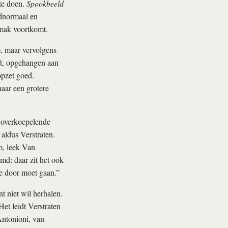
te doen.
Spookbeeld
dnormaal en
emak voortkomt.
, maar vervolgens
ft, opgehangen aan
opzet goed.
aar een grotere
e overkoepelende
 aldus Verstraten.
, leek Van
md: daar zit het ook
ee door moet gaan.”
nt niet wil herhalen.
et leidt Verstraten
Antonioni, van