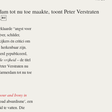
dam tot nu toe maakte, toont Peter Verstraten
n.
rklaarde “angst voor
er, schilder,
ijkers én critici om
 herkenbaar zijn.
erd gepubliceerd,
e vrijheid
– de titel
eter Verstraten nu
Warmerdam tot nu toe
ur and Irony in
road absurdisme’, een
 te vatten. Die