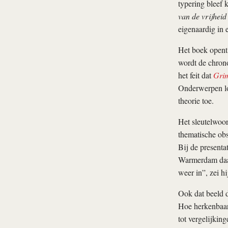
typering bleef
van de vrijheid
eigenaardig in
Het boek opent
wordt de chrono
het feit dat
Gri
Onderwerpen lo
theorie toe.
Het sleutelwoor
thematische obs
Bij de presenta
Warmerdam daar 
weer in”, zei h
Ook dat beeld 
Hoe herkenbaar 
tot vergelijkin