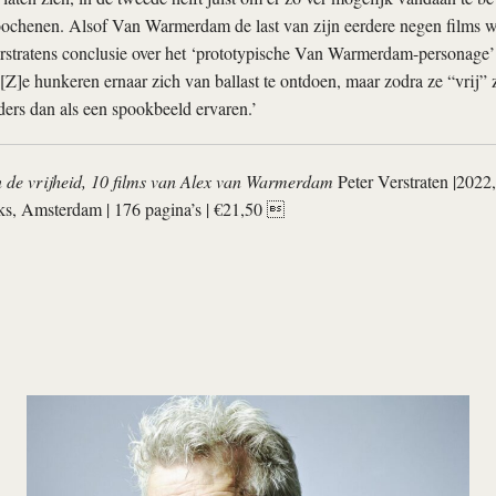
loochenen. Alsof Van Warmerdam de last van zijn eerdere negen films 
rstratens conclusie over het ‘prototypische Van Warmerdam-personage’
‘[Z]e hunkeren ernaar zich van ballast te ontdoen, maar zodra ze “vrij” z
nders dan als een spookbeeld ervaren.’
 de vrijheid, 10 films van Alex van Warmerdam
Peter Verstraten |2022,
s, Amsterdam | 176 pagina’s | €21,50 