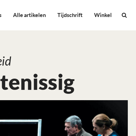
s
Alle artikelen
Tijdschrift
Winkel
eid
enissig