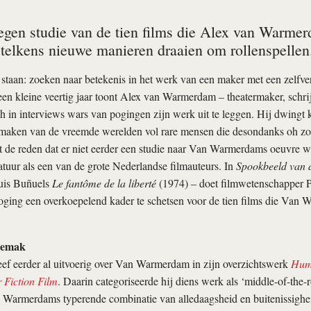
degen studie van de tien films die Alex van Warmer
 telkens nieuwe manieren draaien om rollenspelle
staan: zoeken naar betekenis in het werk van een maker met een zelfve
een kleine veertig jaar toont Alex van Warmerdam – theatermaker, schrijv
h in interviews wars van pogingen zijn werk uit te leggen. Hij dwingt k
e maken van de vreemde werelden vol rare mensen die desondanks oh zo
t de reden dat er niet eerder een studie naar Van Warmerdams oeuvre w
atuur als een van de grote Nederlandse filmauteurs. In
Spookbeeld van d
Luis Buñuels
Le fantôme de la liberté
(1974) – doet filmwetenschapper P
poging een overkoepelend kader te schetsen voor de tien films die Van 
gemak
eef eerder al uitvoerig over Van Warmerdam in zijn overzichtswerk
Humo
 Fiction Film
. Daarin categoriseerde hij diens werk als ‘middle-of-the-
Warmerdams typerende combinatie van alledaagsheid en buitenissigheid