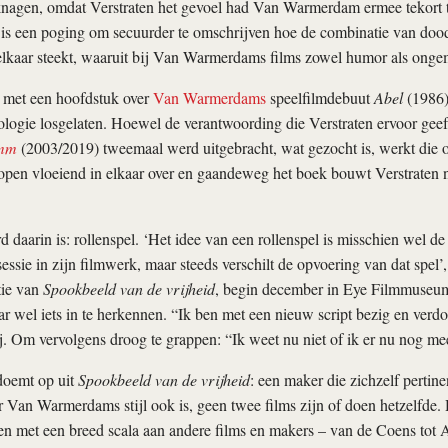
 knagen, omdat Verstraten het gevoel had Van Warmerdam ermee tekort 
is een poging om secuurder te omschrijven hoe de combinatie van doo
 elkaar steekt, waaruit bij Van Warmerdams films zowel humor als ong
 met een hoofdstuk over
Van Warmerdams
speelfilmdebuut
Abel
(1986)
logie losgelaten. Hoewel de verantwoording die Verstraten ervoor gee
mm
(2003/2019) tweemaal werd uitgebracht, wat gezocht is, werkt die 
pen vloeiend in elkaar over en gaandeweg het boek bouwt Verstraten n
d daarin is: rollenspel. ‘Het idee van een rollenspel is misschien wel d
essie in zijn filmwerk, maar steeds verschilt de opvoering van dat spel’,
tie van
Spookbeeld van de vrijheid
, begin december in Eye Filmmuseum
wel iets in te herkennen. “Ik ben met een nieuw script bezig en verdo
ij. Om vervolgens droog te grappen: “Ik weet nu niet of ik er nu nog m
doemt op uit
Spookbeeld van de vrijheid
: een maker die zichzelf pertine
Van Warmerdams stijl ook is, geen twee films zijn of doen hetzelfde. H
gen met een breed scala aan andere films en makers – van de Coens tot 