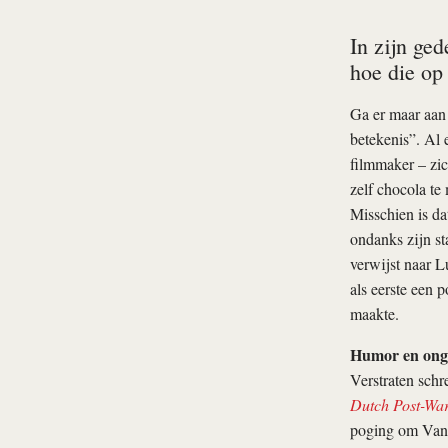
In zijn ge
hoe die op
Ga er maar aan 
betekenis”. Al 
filmmaker – zic
zelf chocola t
Misschien is da
ondanks zijn st
verwijst naar 
als eerste een 
maakte.
Humor en on
Verstraten schr
Dutch Post-War
poging om Van 