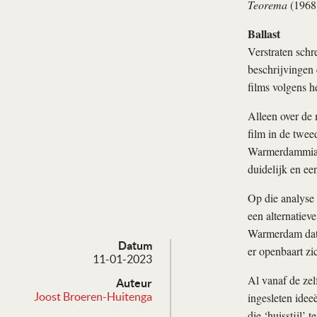
Teorema
(1968)
Ballast
Verstraten schr
beschrijvingen 
films volgens h
Alleen over de 
film in de twee
Warmerdammiaan
duidelijk en ee
Op die analyse 
een alternatiev
Warmerdam dat d
Datum
er openbaart zi
11-01-2023
Al vanaf de zelf
Auteur
ingesleten ideeë
Joost Broeren-Huitenga
die ‘huisstijl’ 