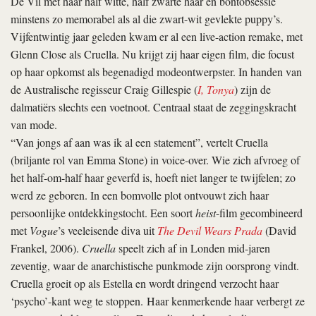
De Vil met haar half witte, half zwarte haar en bontobsessie
minstens zo memorabel als al die zwart-wit gevlekte puppy’s.
Vijfentwintig jaar geleden kwam er al een live-action remake, met
Glenn Close als Cruella. Nu krijgt zij haar eigen film, die focust
op haar opkomst als begenadigd modeontwerpster. In handen van
de Australische regisseur Craig Gillespie (
I, Tonya
) zijn de
dalmatiërs slechts een voetnoot. Centraal staat de zeggingskracht
van mode.
“Van jongs af aan was ik al een statement”, vertelt Cruella
(briljante rol van Emma Stone) in voice-over. Wie zich afvroeg of
het half-om-half haar geverfd is, hoeft niet langer te twijfelen; zo
werd ze geboren. In een bomvolle plot ontvouwt zich haar
persoonlijke ontdekkingstocht. Een soort
heist
-film gecombineerd
met
Vogue
’s veeleisende diva uit
The Devil Wears Prada
(David
Frankel, 2006).
Cruella
speelt zich af in Londen mid-jaren
zeventig, waar de anarchistische punkmode zijn oorsprong vindt.
Cruella groeit op als Estella en wordt dringend verzocht haar
‘psycho’-kant weg te stoppen. Haar kenmerkende haar verbergt ze