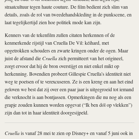
straatcultuur tegen haute couture. De film bedient zich slim van
details, zoals de rol van tweedehandskleding in de punkscene, en
laat tegelijkertijd zien hoe politiek mode kan zijn.
Kenners van de tekenfilm zullen citaten herkennen of de
kenmerkende rijstijl van Cruella De Vil: kéihard, met
opgetrokken schouders en zwarte kringen onder de ogen. Maar
juist de afstand die
Cruella
zich permitteert van het origineel,
zorgt ervoor dat hij de bron overstijgt en niet enkel mikt op
herkenning. Bovendien probeert Gillespie Cruella’s identiteit niet
weg te poetsen of te verexcuseren. Ze is een kreng en aan het eind
geloven we best dat zij over een paar jaar is uitgegroeid tot iemand
die verknocht is aan bontjassen. Opmerkingen die nu nog als een
grapje zouden kunnen worden opgevat (“Ik ben dól op vlekken”)
zijn dan tot in haar identiteit doorgesijpeld.
Cruella
is vanaf 28 mei te zien op Disney+ en vanaf 5 juni ook in