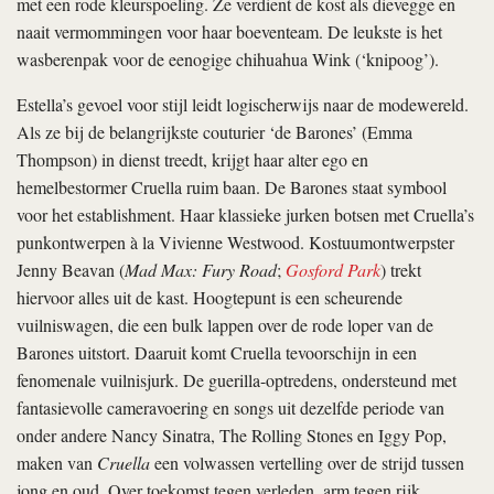
met een rode kleurspoeling. Ze verdient de kost als dievegge en
naait vermommingen voor haar boeventeam. De leukste is het
wasberenpak voor de eenogige chihuahua Wink (‘knipoog’).
Estella’s gevoel voor stijl leidt logischerwijs naar de modewereld.
Als ze bij de belangrijkste couturier ‘de Barones’ (Emma
Thompson) in dienst treedt, krijgt haar alter ego en
hemelbestormer Cruella ruim baan. De Barones staat symbool
voor het establishment. Haar klassieke jurken botsen met Cruella’s
punkontwerpen à la Vivienne Westwood. Kostuumontwerpster
Jenny Beavan (
Mad Max: Fury Road
;
Gosford Park
) trekt
hiervoor alles uit de kast. Hoogtepunt is een scheurende
vuilniswagen, die een bulk lappen over de rode loper van de
Barones uitstort. Daaruit komt Cruella tevoorschijn in een
fenomenale vuilnisjurk. De guerilla-optredens, ondersteund met
fantasievolle cameravoering en songs uit dezelfde periode van
onder andere Nancy Sinatra, The Rolling Stones en Iggy Pop,
maken van
Cruella
een volwassen vertelling over de strijd tussen
jong en oud. Over toekomst tegen verleden, arm tegen rijk,