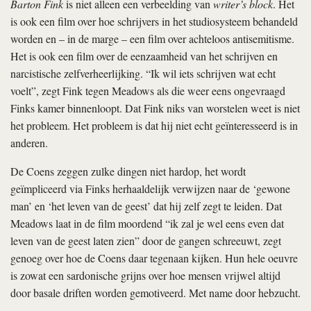
Barton Fink
is niet alleen een verbeelding van
writer’s block
. Het
is ook een film over hoe schrijvers in het studiosysteem behandeld
worden en – in de marge – een film over achteloos antisemitisme.
Het is ook een film over de eenzaamheid van het schrijven en
narcistische zelfverheerlijking. “Ik wil iets schrijven wat echt
voelt”, zegt Fink tegen Meadows als die weer eens ongevraagd
Finks kamer binnenloopt. Dat Fink niks van worstelen weet is niet
het probleem. Het probleem is dat hij niet echt geïnteresseerd is in
anderen.
De Coens zeggen zulke dingen niet hardop, het wordt
geïmpliceerd via Finks herhaaldelijk verwijzen naar de ‘gewone
man’ en ‘het leven van de geest’ dat hij zelf zegt te leiden. Dat
Meadows laat in de film moordend “ik zal je wel eens even dat
leven van de geest laten zien” door de gangen schreeuwt, zegt
genoeg over hoe de Coens daar tegenaan kijken. Hun hele oeuvre
is zowat een sardonische grijns over hoe mensen vrijwel altijd
door basale driften worden gemotiveerd. Met name door hebzucht.