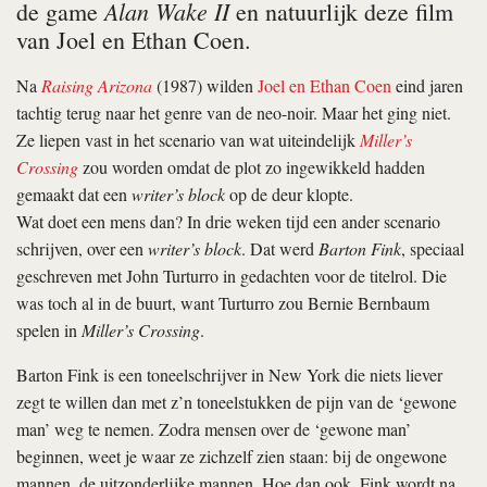
Alan Wake II
de game
en natuurlijk deze film
van Joel en Ethan Coen.
Na
Raising Arizona
(1987) wilden
Joel en Ethan Coen
eind jaren
tachtig terug naar het genre van de neo-noir. Maar het ging niet.
Ze liepen vast in het scenario van wat uiteindelijk
Miller’s
Crossing
zou worden omdat de plot zo ingewikkeld hadden
gemaakt dat een
writer’s block
op de deur klopte.
Wat doet een mens dan? In drie weken tijd een ander scenario
schrijven, over een
writer’s block
. Dat werd
Barton Fink
, speciaal
geschreven met John Turturro in gedachten voor de titelrol. Die
was toch al in de buurt, want Turturro zou Bernie Bernbaum
spelen in
Miller’s Crossing
.
Barton Fink is een toneelschrijver in New York die niets liever
zegt te willen dan met z’n toneelstukken de pijn van de ‘gewone
man’ weg te nemen. Zodra mensen over de ‘gewone man’
beginnen, weet je waar ze zichzelf zien staan: bij de ongewone
mannen, de uitzonderlijke mannen. Hoe dan ook, Fink wordt na