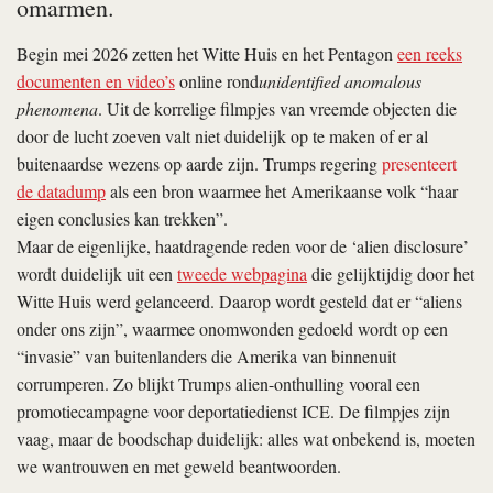
omarmen.
Begin mei 2026 zetten het Witte Huis en het Pentagon
een reeks
documenten en video’s
online rond
unidentified anomalous
phenomena
. Uit de korrelige filmpjes van vreemde objecten die
door de lucht zoeven valt niet duidelijk op te maken of er al
buitenaardse wezens op aarde zijn. Trumps regering
presenteert
de datadump
als een bron waarmee het Amerikaanse volk “haar
eigen conclusies kan trekken”.
Maar de eigenlijke, haatdragende reden voor de ‘alien disclosure’
wordt duidelijk uit een
tweede webpagina
die gelijktijdig door het
Witte Huis werd gelanceerd. Daarop wordt gesteld dat er “aliens
onder ons zijn”, waarmee onomwonden gedoeld wordt op een
“invasie” van buitenlanders die Amerika van binnenuit
corrumperen. Zo blijkt Trumps alien-onthulling vooral een
promotiecampagne voor deportatiedienst ICE. De filmpjes zijn
vaag, maar de boodschap duidelijk: alles wat onbekend is, moeten
we wantrouwen en met geweld beantwoorden.