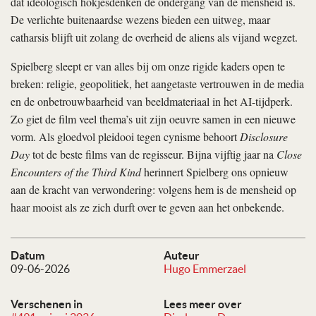
dat ideologisch hokjesdenken de ondergang van de mensheid is.
De verlichte buitenaardse wezens bieden een uitweg, maar
catharsis blijft uit zolang de overheid de aliens als vijand wegzet.
Spielberg sleept er van alles bij om onze rigide kaders open te
breken: religie, geopolitiek, het aangetaste vertrouwen in de media
en de onbetrouwbaarheid van beeldmateriaal in het AI-tijdperk.
Zo giet de film veel thema’s uit zijn oeuvre samen in een nieuwe
vorm. Als gloedvol pleidooi tegen cynisme behoort
Disclosure
Day
tot de beste films van de regisseur. Bijna vijftig jaar na
Close
Encounters of the Third Kind
herinnert Spielberg ons opnieuw
aan de kracht van verwondering: volgens hem is de mensheid op
haar mooist als ze zich durft over te geven aan het onbekende.
Datum
Auteur
09-06-2026
Hugo Emmerzael
Verschenen in
Lees meer over