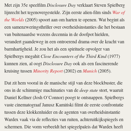
Met zijn 35e speelfilm
Disclosure Day
verklaart Steven Spielberg
lijnrecht het tegenovergestelde. Zijn eerste alien-film sinds
War of
the Worlds
(2005) spoort aan om harten te openen. Wat begint als
een samenzweringsthriller over overheidsinstanties die het bestaan
van buitenaardse wezens decennia in de doofpot hielden,
verandert gaandeweg in een ontroerend drama over de kracht van
barmhartigheid. Je zou het als een spirituele opvolger van
Spielbergs megahit
Close Encounters of the Third Kind
(1977)
kunnen zien, al oogt
Disclosure Day
ook als een fascinerende
kruising tussen
Minority Report
(2002) en
Munich
(2005).
Dat zit hem vooral in de manische stijl van deze blockbuster, die
ons in de schimmige machinaties van de
deep state
stort, waaruit
Daniel Kellner (Josh O’Connor) poogt te ontsnappen. Spielbergs
vaste cinematograaf Janusz Kamiński filmt de eerste confrontatie
tussen deze klokkenluider en de agenten van overheidsinstantie
Wardex vaak via de reflecties van ruiten, achteruitkijkspiegels en
schermen. Die vorm verbeeldt het spiegelpaleis dat Wardex heeft