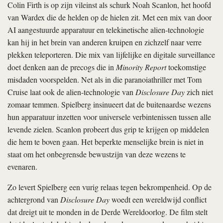
Colin Firth is op zijn vileinst als schurk Noah Scanlon, het hoofd
van Wardex die de helden op de hielen zit. Met een mix van door
AI aangestuurde apparatuur en telekinetische alien-technologie
kan hij in het brein van anderen kruipen en zichzelf naar verre
plekken teleporteren. Die mix van lijfelijke en digitale surveillance
doet denken aan de precogs die in
Minority Report
toekomstige
misdaden voorspelden. Net als in die paranoiathriller met Tom
Cruise laat ook de alien-technologie van
Disclosure Day
zich niet
zomaar temmen. Spielberg insinueert dat de buitenaardse wezens
hun apparatuur inzetten voor universele verbintenissen tussen alle
levende zielen. Scanlon probeert dus grip te krijgen op middelen
die hem te boven gaan. Het beperkte menselijke brein is niet in
staat om het onbegrensde bewustzijn van deze wezens te
evenaren.
Zo levert Spielberg een vurig relaas tegen bekrompenheid. Op de
achtergrond van
Disclosure Day
woedt een wereldwijd conflict
dat dreigt uit te monden in de Derde Wereldoorlog. De film stelt