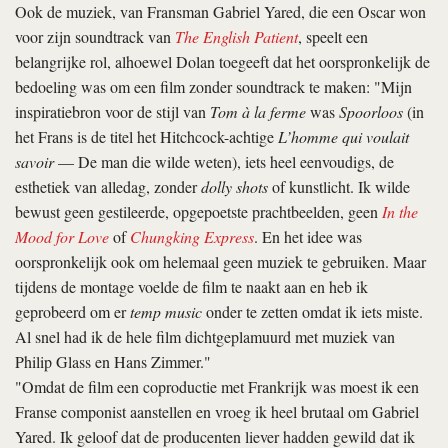
Ook de muziek, van Fransman Gabriel Yared, die een Oscar won
voor zijn soundtrack van
The English Patient
, speelt een
belangrijke rol, alhoewel Dolan toegeeft dat het oorspronkelijk de
bedoeling was om een film zonder soundtrack te maken: "Mijn
inspiratiebron voor de stijl van
Tom à la ferme
was
Spoorloos
(in
het Frans is de titel het Hitchcock-achtige
L’homme qui voulait
savoir
— De man die wilde weten), iets heel eenvoudigs, de
esthetiek van alledag, zonder
dolly shots
of kunstlicht. Ik wilde
bewust geen gestileerde, opgepoetste prachtbeelden, geen
In the
Mood for Love
of
Chungking Express
. En het idee was
oorspronkelijk ook om helemaal geen muziek te gebruiken. Maar
tijdens de montage voelde de film te naakt aan en heb ik
geprobeerd om er
temp music
onder te zetten omdat ik iets miste.
Al snel had ik de hele film dichtgeplamuurd met muziek van
Philip Glass en Hans Zimmer."
"Omdat de film een coproductie met Frankrijk was moest ik een
Franse componist aanstellen en vroeg ik heel brutaal om Gabriel
Yared. Ik geloof dat de producenten liever hadden gewild dat ik