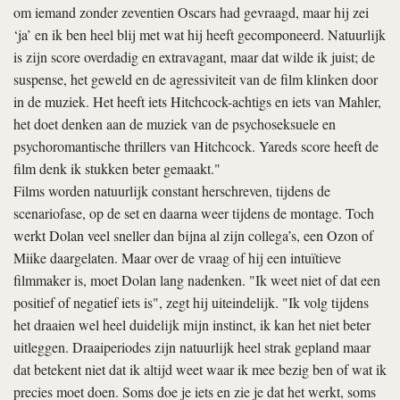
om iemand zonder zeventien Oscars had gevraagd, maar hij zei
‘ja’ en ik ben heel blij met wat hij heeft gecomponeerd. Natuurlijk
is zijn score overdadig en extravagant, maar dat wilde ik juist; de
suspense, het geweld en de agressiviteit van de film klinken door
in de muziek. Het heeft iets Hitchcock-achtigs en iets van Mahler,
het doet denken aan de muziek van de psychoseksuele en
psychoromantische thrillers van Hitchcock. Yareds score heeft de
film denk ik stukken beter gemaakt."
Films worden natuurlijk constant herschreven, tijdens de
scenariofase, op de set en daarna weer tijdens de montage. Toch
werkt Dolan veel sneller dan bijna al zijn collega’s, een Ozon of
Miike daargelaten. Maar over de vraag of hij een intuïtieve
filmmaker is, moet Dolan lang nadenken. "Ik weet niet of dat een
positief of negatief iets is", zegt hij uiteindelijk. "Ik volg tijdens
het draaien wel heel duidelijk mijn instinct, ik kan het niet beter
uitleggen. Draaiperiodes zijn natuurlijk heel strak gepland maar
dat betekent niet dat ik altijd weet waar ik mee bezig ben of wat ik
precies moet doen. Soms doe je iets en zie je dat het werkt, soms