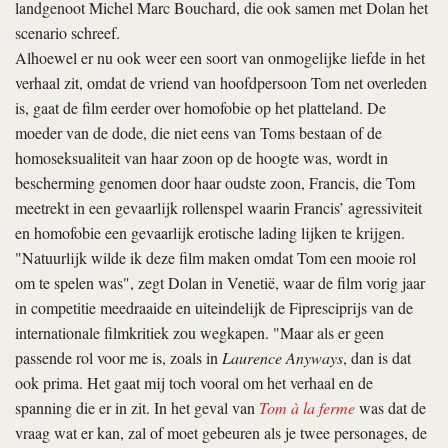
landgenoot Michel Marc Bouchard, die ook samen met Dolan het
scenario schreef.
Alhoewel er nu ook weer een soort van onmogelijke liefde in het
verhaal zit, omdat de vriend van hoofdpersoon Tom net overleden
is, gaat de film eerder over homofobie op het platteland. De
moeder van de dode, die niet eens van Toms bestaan of de
homoseksualiteit van haar zoon op de hoogte was, wordt in
bescherming genomen door haar oudste zoon, Francis, die Tom
meetrekt in een gevaarlijk rollenspel waarin Francis’ agressiviteit
en homofobie een gevaarlijk erotische lading lijken te krijgen.
"Natuurlijk wilde ik deze film maken omdat Tom een mooie rol
om te spelen was", zegt Dolan in Venetië, waar de film vorig jaar
in competitie meedraaide en uiteindelijk de Fipresciprijs van de
internationale filmkritiek zou wegkapen. "Maar als er geen
passende rol voor me is, zoals in
Laurence Anyways
, dan is dat
ook prima. Het gaat mij toch vooral om het verhaal en de
spanning die er in zit. In het geval van
Tom à la ferme
was dat de
vraag wat er kan, zal of moet gebeuren als je twee personages, de