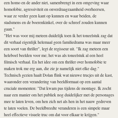
een homo en de ander niet, samenbrengt in een omgeving waar
homofobie, agressiviteit en onverdraagzaamheid overheersen,
waar ze verder geen kant op kunnen en waar beiden, de
stadsmens en de boerenkinkel, over de schreef zouden kunnen
gaan."
"Het was voor mij meteen duidelijk toen ik het toneelstuk zag dat
dit verhaal eigenlijk helemaal geen familiedrama was maar meer
een soort van thriller", legt de regisseur uit. "Ik zag meteen een
heleboel beelden voor me; het was als toneelstuk al een heel
filmisch verhaal. En het idee om een thriller over homofobie te
maken trok me erg aan, die zie je namelijk niet elke dag."
Technisch gezien haalt Dolan flink wat nieuwe trucjes uit de kast,
waaronder een verandering van beeldformaat op een aantal
cruciale momenten: "Dat kwam pas tijdens de montage. Ik zocht
naar een manier om het publiek nog duidelijker met de personages
mee te laten leven, om hen zich net als hen in het nauw gedreven
te laten voelen. De beeldbreedte veranderen is een simpele maar
heel effectieve visuele truc om dat voor elkaar te krijgen."