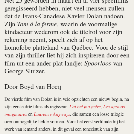
Net 25 geworden in maart en al vier speelfilms
geregisseerd hebben, niet veel mensen zullen
dat de Frans-Canadese Xavier Dolan nadoen.
Tom à la ferme
Zijn
, waarin de voormalige
kindacteur wederom ook de titelrol voor zijn
rekening neemt, speelt zich af op het
homofobe platteland van Québec. Voor de stijl
van zijn thriller liet hij zich inspireren door een
Spoorloos
film uit een ander plat landje:
van
George Sluizer.
Door
Boyd van Hoeij
De vierde film van Dolan is in vele opzichten een nieuw begin, na
zijn eerste drie films als regisseur,
J’ai tué ma mère
,
Les amours
imaginaires
en
Laurence Anyways
, die samen een losse trilogie
over onmogelijke liefde vormen. Voor het eerst verfilmde hij het
werk van iemand anders, in dit geval een toneelstuk van zijn