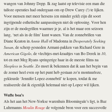
wangen van Johnny Depp. Ik zag laatst op televisie een man die
talloze operaties had ondergaan om op Drew Carey (!) te lijken.
Voor mensen met meer hersens (en minder geld) zijn dit soort
ingrijpende esthetische aanpassingen niet de oplossing. Voor hen
zijn er de modegrillen waarmee je je, al is het maar een seizoen
lang, ‘net als in de film’ kunt wanen. Van de zonnebrillen van
Diane Keaton in
Annie Hall
of Madonna in
Desperately Seeking
Susan
, de scherp gesneden Armani-pakken van Richard Gere in
American Gigolo
, de vlechtjes-met-kraaltjes van Bo Derek in
10
,
tot en met Meg Ryans springerige haar in de meeste films na
Sleepless in Seattle
. Zo moet ik bekennen dat ik aan het begin van
de zomer heel even op het punt heb gestaan zo’n montuurloze,
gekleurde ‘Jennifer Lopez-zonnebril’ te kopen, totdat ik me
realiseerde dat ik eigenlijk helemaal niet op Lopez wil lijken.
Wufte boa’s
Als het aan het New-Yorkse warenhuis Bloomingale’s ligt, is Baz
Luhrmanns
Moulin Rouge
de volgende bron voor een succesvolle