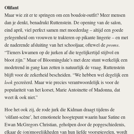
Olifant
Maar wie zit er te springen om een boudoir-outfit? Meer mensen
dan je denkt, benadrukt Ruttenstein. De opening van de salon,
eind april, viel perfect samen met moederdag – altijd een goede
gelegenheid om vrouwen te trakteren op pikante lingerie – en met
de naderende afsluiting van het schooljaar, oftewel de
proms
.
“Tieners kwamen op de jurken af die tegelijkertijd stijlvol en
bloot zijn.” Maar of Bloomingdale’s met deze stunt werkelijk een
modetrend in gang kan zetten is natuurlijk de vraag. Ruttenstein
blijft voor de zekerheid bescheiden. “We hebben wel degelijk een
look
gecreëerd. Maar wie precies verantwoordelijk is voor de
populariteit van het korset, Marie Antoinette of Madonna, dat
weet ik ook niet.”
Hoe het ook zij, de rode jurk die Kidman draagt tijdens de
‘olifant-scène’, het emotionele hoogtepunt waarin haar Satine en
Ewan McGregors Christian, geholpen door de popgeschiedenis,
elkaar de (on)mogelijkheden van hun liefde voorspiegelen, wordt