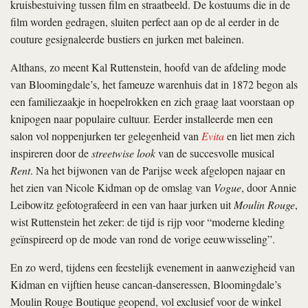
kruisbestuiving tussen film en straatbeeld. De kostuums die in de
film worden gedragen, sluiten perfect aan op de al eerder in de
couture gesignaleerde bustiers en jurken met baleinen.
Althans, zo meent Kal Ruttenstein, hoofd van de afdeling mode
van Bloomingdale’s, het fameuze warenhuis dat in 1872 begon als
een familiezaakje in hoepelrokken en zich graag laat voorstaan op
knipogen naar populaire cultuur. Eerder installeerde men een
salon vol noppenjurken ter gelegenheid van
Evita
en liet men zich
inspireren door de
streetwise look
van de succesvolle musical
Rent
. Na het bijwonen van de Parijse week afgelopen najaar en
het zien van Nicole Kidman op de omslag van
Vogue
, door Annie
Leibowitz gefotografeerd in een van haar jurken uit
Moulin Rouge
,
wist Ruttenstein het zeker: de tijd is rijp voor “moderne kleding
geïnspireerd op de mode van rond de vorige eeuwwisseling”.
En zo werd, tijdens een feestelijk evenement in aanwezigheid van
Kidman en vijftien heuse cancan-danseressen, Bloomingdale’s
Moulin Rouge Boutique geopend, vol exclusief voor de winkel