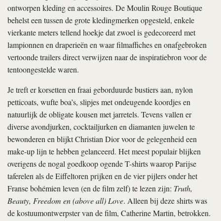
ontworpen kleding en accessoires. De Moulin Rouge Boutique
behelst een tussen de grote kledingmerken opgesteld, enkele
vierkante meters tellend hoekje dat zwoel is gedecoreerd met
lampionnen en draperieën en waar filmaffiches en onafgebroken
vertoonde trailers direct verwijzen naar de inspiratiebron voor de
tentoongestelde waren.
Je treft er korsetten en fraai geborduurde bustiers aan, nylon
petticoats, wufte boa’s, slipjes met ondeugende koordjes en
natuurlijk de obligate kousen met jarretels. Tevens vallen er
diverse avondjurken, cocktailjurken en diamanten juwelen te
bewonderen en blijkt Christian Dior voor de gelegenheid een
make-up lijn te hebben gelanceerd. Het meest populair blijken
overigens de nogal goedkoop ogende T-shirts waarop Parijse
taferelen als de Eiffeltoren prijken en de vier pijlers onder het
Franse bohémien leven (en de film zelf) te lezen zijn:
Truth,
Beauty, Freedom en (above all) Love
. Alleen bij deze shirts was
de kostuumontwerpster van de film, Catherine Martin, betrokken.