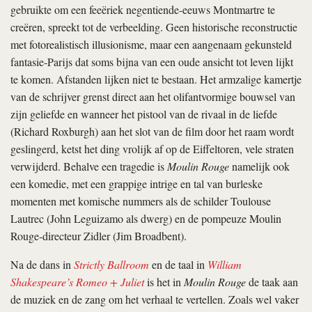
gebruikte om een feeëriek negentiende-eeuws Montmartre te
creëren, spreekt tot de verbeelding. Geen historische reconstructie
met fotorealistisch illusionisme, maar een aangenaam gekunsteld
fantasie-Parijs dat soms bijna van een oude ansicht tot leven lijkt
te komen. Afstanden lijken niet te bestaan. Het armzalige kamertje
van de schrijver grenst direct aan het olifantvormige bouwsel van
zijn geliefde en wanneer het pistool van de rivaal in de liefde
(Richard Roxburgh) aan het slot van de film door het raam wordt
geslingerd, ketst het ding vrolijk af op de Eiffeltoren, vele straten
verwijderd. Behalve een tragedie is
Moulin Rouge
namelijk ook
een komedie, met een grappige intrige en tal van burleske
momenten met komische nummers als de schilder Toulouse
Lautrec (John Leguizamo als dwerg) en de pompeuze Moulin
Rouge-directeur Zidler (Jim Broadbent).
Na de dans in
Strictly Ballroom
en de taal in
William
Shakespeare’s Romeo + Juliet
is het in
Moulin Rouge
de taak aan
de muziek en de zang om het verhaal te vertellen. Zoals wel vaker