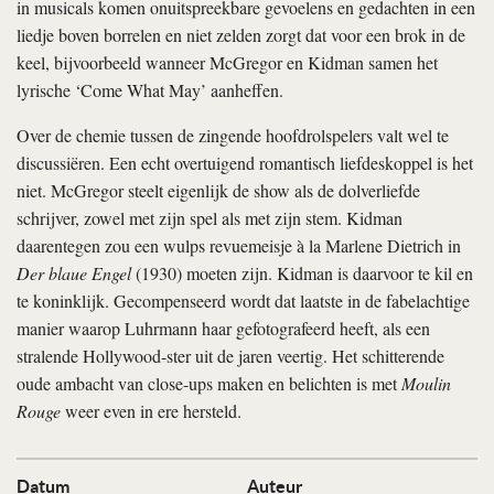
in musicals komen onuitspreekbare gevoelens en gedachten in een
liedje boven borrelen en niet zelden zorgt dat voor een brok in de
keel, bijvoorbeeld wanneer McGregor en Kidman samen het
lyrische ‘Come What May’ aanheffen.
Over de chemie tussen de zingende hoofdrolspelers valt wel te
discussiëren. Een echt overtuigend romantisch liefdeskoppel is het
niet. McGregor steelt eigenlijk de show als de dolverliefde
schrijver, zowel met zijn spel als met zijn stem. Kidman
daarentegen zou een wulps revuemeisje à la Marlene Dietrich in
Der blaue Engel
(1930) moeten zijn. Kidman is daarvoor te kil en
te koninklijk. Gecompenseerd wordt dat laatste in de fabelachtige
manier waarop Luhrmann haar gefotografeerd heeft, als een
stralende Hollywood-ster uit de jaren veertig. Het schitterende
oude ambacht van close-ups maken en belichten is met
Moulin
Rouge
weer even in ere hersteld.
Datum
Auteur