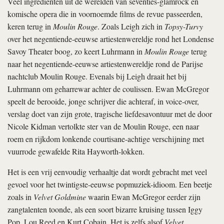
Veel ingrediënten uit de werelden van seventies-glamrock en
komische opera die in voornoemde films de revue passeerden,
keren terug in
Moulin Rouge
. Zoals Leigh zich in
Topsy-Turvy
over het negentiende-eeuwse artiestenwereldje rond het Londense
Savoy Theater boog, zo keert Luhrmann in
Moulin Rouge
terug
naar het negentiende-eeuwse artiestenwereldje rond de Parijse
nachtclub Moulin Rouge. Evenals bij Leigh draait het bij
Luhrmann om geharrewar achter de coulissen. Ewan McGregor
speelt de berooide, jonge schrijver die achteraf, in voice-over,
verslag doet van zijn grote, tragische liefdesavontuur met de door
Nicole Kidman vertolkte ster van de Moulin Rouge, een naar
roem en rijkdom lonkende courtisane-achtige verschijning met
vuurrode gewafelde Rita Hayworth-lokken.
Het is een vrij eenvoudig verhaaltje dat wordt gebracht met veel
gevoel voor het twintigste-eeuwse popmuziek-idioom. Een beetje
zoals in
Velvet Goldmine
waarin Ewan McGregor eerder zijn
zangtalenten toonde, als een soort bizarre kruising tussen Iggy
Pop, Lou Reed en Kurt Cobain. Het is zelfs alsof
Velvet