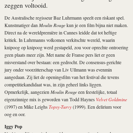
zeggen voltooid.
De Australische regisseur Baz Luhrmann speelt een riskant spel.
Kunstmatiger dan
Moulin Rouge
kun je een film bijna niet maken.
Direct na de wereldpremière in Cannes leidde dat tot heftige
kritiek. In Luhrmanns volkomen verkitschte wereld, waarin
knipoog op knipoog werd gestapeld, zou voor oprechte ontroering
geen plaats meer zijn. Met name de Franse pers liet er geen
misverstand over bestaan: een gedrocht. De consensus-gerichte
jury onder voorzitterschap van Liv Ullmann was evenmin
aangedaan. Zij liet de openingsfilm van het festival die tevens
competitiekandidaat was, in zijn geheel links liggen.
Opmerkelijk, aangezien
Moulin Rouge
een feestelijke, totaal
eigenzinnige mix is geworden van Todd Haynes
Velvet Goldmine
(1997) en Mike Leighs
Topsy-Turvy
(1999). Een delirium voor
oog en oor.
Iggy Pop