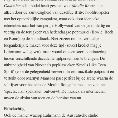
Goldmine
echt model heeft gestaan voor
Moulin Rouge
, niet
alleen door de aanwezigheid van dezelfde Britse hoofdrolspeler
met het opmerkelijke zangtalent, maar ook door identieke
referenties naar het vamperige Hollywood van de jaren dertig en
veertig en de terugkeer van hedendaagse popmusici (Bowie, Beck
en Bono) op de soundtrack. Niet zozeer om het verhaaltje
toegankelijk te maken voor deze tijd (zoveel krediet mag je
Luhrmann wel geven), maar vooral om een soort continuering
tussen verschillende decadente tijdperken aan te brengen. De
uitbundigheid van Nirvana’s popklassieker ‘Smells Like Teen
Spirit’ (voor de gelegenheid verwerkt in een muzikale potpourri en
vertolkt door Marilyn Manson) past perfect bij de scène waarin de
schrijver voor het eerst de Moulin Rouge betreedt, en zich een
‘spectaculair spektakel’ ontvouwt. De muziek als intermediair
tussen de absint van toen en de heroïne van nu.
Fabelachtig
Ook de manier waarop Luhrmann de Australische studio