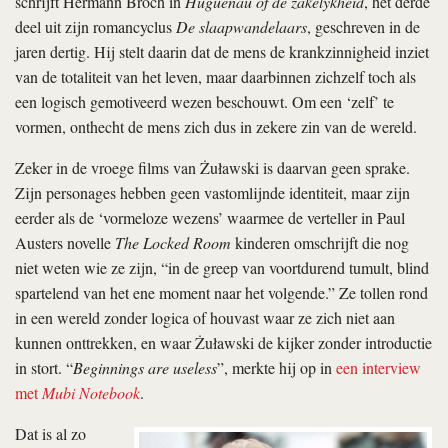
schrijft Hermann Broch in
Huguenau of de zakelykheid
, het derde
deel uit zijn romancyclus
De slaapwandelaars
, geschreven in de
jaren dertig. Hij stelt daarin dat de mens de krankzinnigheid inziet
van de totaliteit van het leven, maar daarbinnen zichzelf toch als
een logisch gemotiveerd wezen beschouwt. Om een ‘zelf’ te
vormen, onthecht de mens zich dus in zekere zin van de wereld.
Zeker in de vroege films van Żuławski is daarvan geen sprake.
Zijn personages hebben geen vastomlijnde identiteit, maar zijn
eerder als de ‘vormeloze wezens’ waarmee de verteller in Paul
Austers novelle
The Locked Room
kinderen omschrijft die nog
niet weten wie ze zijn, “in de greep van voortdurend tumult, blind
spartelend van het ene moment naar het volgende.” Ze tollen rond
in een wereld zonder logica of houvast waar ze zich niet aan
kunnen onttrekken, en waar Żuławski de kijker zonder introductie
in stort. “
Beginnings are useless
”, merkte hij op in
een interview
met
Mubi Notebook
.
Dat is al zo