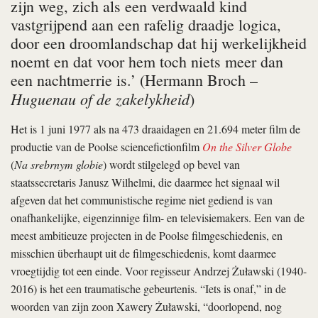
zijn weg, zich als een verdwaald kind
vastgrijpend aan een rafelig draadje logica,
door een droomlandschap dat hij werkelijkheid
noemt en dat voor hem toch niets meer dan
een nachtmerrie is.’ (Hermann Broch –
Huguenau of de zakelykheid
)
Het is 1 juni 1977 als na 473 draaidagen en 21.694 meter film de
productie van de Poolse sciencefictionfilm
On the Silver Globe
(
Na srebrnym globie
) wordt stilgelegd op bevel van
staatssecretaris Janusz Wilhelmi, die daarmee het signaal wil
afgeven dat het communistische regime niet gediend is van
onafhankelijke, eigenzinnige film- en televisiemakers. Een van de
meest ambitieuze projecten in de Poolse filmgeschiedenis, en
misschien überhaupt uit de filmgeschiedenis, komt daarmee
vroegtijdig tot een einde. Voor regisseur Andrzej Żuławski (1940-
2016) is het een traumatische gebeurtenis. “Iets is onaf,” in de
woorden van zijn zoon Xawery Żuławski, “doorlopend, nog