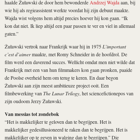
haalde Żuławski de door hem bewonderde
Andrzej Wajda
aan, bij
wie hij als regieassistent werkte voordat hij zijn debuut maakte.
Wajda wist volgens hem altijd precies hoever hij kon gaan. “Ik
kon dat niet. Ik liep altijd een paar passen te ver en viel in allemaal
gaten.”
Żuławski vertrok naar Frankrijk waar hij in 1975
L’important
c’est d’aimer
maakte, met Romy Schneider in de hoofdrol. De
film werd een daverend succes. Wellicht omdat men niet wilde dat
Frankrijk met een van hun filmmakers kon gaan pronken, paaide
de Poolse overheid hem om terug te keren. En daar begon
Żuławski aan zijn meest ambitieuze project ooit. Een
filmbewerking van
The Lunar Trilogy
, het sciencefictionepos van
zijn oudoom Jerzy Żuławski.
Van messias tot zondebok
“Het is makkelijker te geloven dan te begrijpen. Het is
makkelijker gedesillusioneerd te raken dan te begrijpen. Het is
makkelijker op te geven in walging dan te begrijpen.” Die