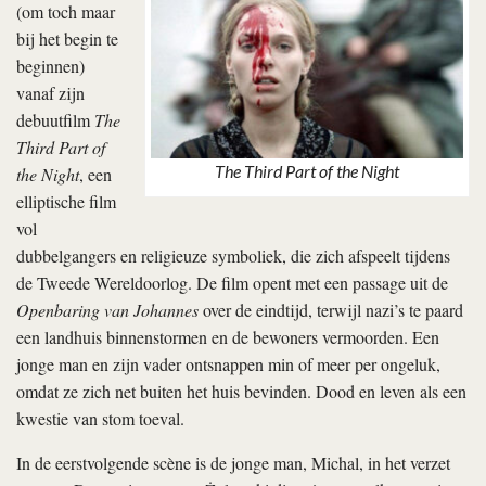
(om toch maar
bij het begin te
beginnen)
vanaf zijn
debuutfilm
The
Third Part of
The Third Part of the Night
the Night
, een
elliptische film
vol
dubbelgangers en religieuze symboliek, die zich afspeelt tijdens
de Tweede Wereldoorlog. De film opent met een passage uit de
Openbaring van Johannes
over de eindtijd, terwijl nazi’s te paard
een landhuis binnenstormen en de bewoners vermoorden. Een
jonge man en zijn vader ontsnappen min of meer per ongeluk,
omdat ze zich net buiten het huis bevinden. Dood en leven als een
kwestie van stom toeval.
In de eerstvolgende scène is de jonge man, Michal, in het verzet