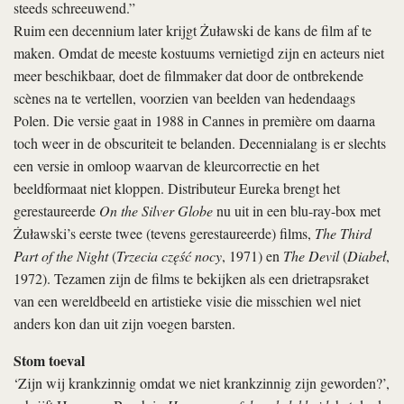
steeds schreeuwend.”
Ruim een decennium later krijgt Żuławski de kans de film af te
maken. Omdat de meeste kostuums vernietigd zijn en acteurs niet
meer beschikbaar, doet de filmmaker dat door de ontbrekende
scènes na te vertellen, voorzien van beelden van hedendaags
Polen. Die versie gaat in 1988 in Cannes in première om daarna
toch weer in de obscuriteit te belanden. Decennialang is er slechts
een versie in omloop waarvan de kleurcorrectie en het
beeldformaat niet kloppen. Distributeur Eureka brengt het
gerestaureerde
On the Silver Globe
nu uit in een blu-ray-box met
Żuławski’s eerste twee (tevens gerestaureerde) films,
The Third
Part of the Night
(
Trzecia część nocy
, 1971) en
The Devil
(
Diabeł
,
1972). Tezamen zijn de films te bekijken als een drietrapsraket
van een wereldbeeld en artistieke visie die misschien wel niet
anders kon dan uit zijn voegen barsten.
Stom toeval
‘Zijn wij krankzinnig omdat we niet krankzinnig zijn geworden?’,