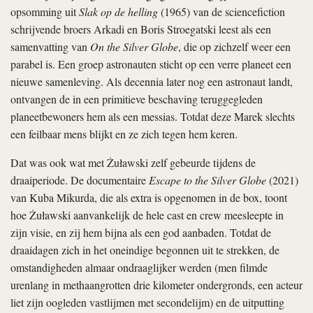
opsomming uit
Slak op de helling
(1965) van de sciencefiction
schrijvende broers Arkadi en Boris Stroegatski leest als een
samenvatting van
On the Silver Globe
, die op zichzelf weer een
parabel is. Een groep astronauten sticht op een verre planeet een
nieuwe samenleving. Als decennia later nog een astronaut landt,
ontvangen de in een primitieve beschaving teruggegleden
planeetbewoners hem als een messias. Totdat deze Marek slechts
een feilbaar mens blijkt en ze zich tegen hem keren.
Dat was ook wat met Żuławski zelf gebeurde tijdens de
draaiperiode. De documentaire
Escape to the Silver Globe
(2021)
van Kuba Mikurda, die als extra is opgenomen in de box, toont
hoe Żuławski aanvankelijk de hele cast en crew meesleepte in
zijn visie, en zij hem bijna als een god aanbaden. Totdat de
draaidagen zich in het oneindige begonnen uit te strekken, de
omstandigheden almaar ondraaglijker werden (men filmde
urenlang in methaangrotten drie kilometer ondergronds, een acteur
liet zijn oogleden vastlijmen met secondelijm) en de uitputting