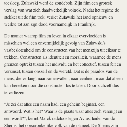
toesloeg. Żuławski werd de zondebok. Zijn film een grotesk
verslag van wat zich daadwerkelijk voltrok. Nadat het regime de
stekker uit de film trok, verliet Żuławski het land opnieuw en
werkte tot aan zijn dood voornamelijk in Frankrijk.
De manier waarop film en leven in elkaar overvloeiden is
misschien wel een onvermijdelijk gevolg van Żuławski’s
vastbeslotenheid om de constructen van het menszijn uit elkaar te
trekken. Constructen als identiteit en moraliteit, waarmee de mens
grenzen optrekt tussen het individu en het collectief, tussen feit en
verzinsel, tussen onszelf en de wereld. Dat is de paradox van de
mens, die verlangt naar samenvallen, naar eenheid, maar dat alleen
kan bereiken door die constructen los te laten. Door zichzelf dus
te verliezen.
“Je zei dat alles een naam had, een geheim beginsel, een
antwoord. Wat is het? Waar is de plaats waar alles zich verenigt en
één wordt?”, kermt Marek radeloos tegen Avius, leider van de
Sherns, het oorspronkelijke volk van de planeet. De Sherns zijn