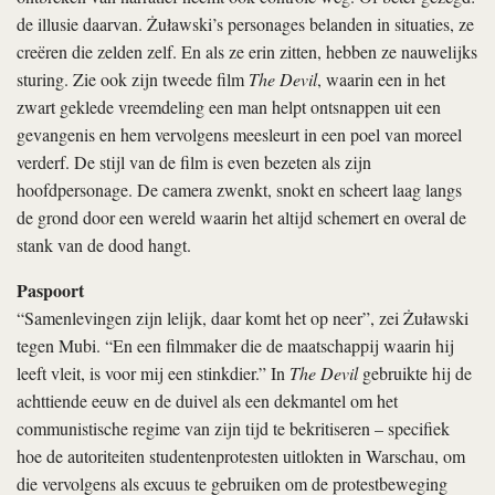
de illusie daarvan. Żuławski’s personages belanden in situaties, ze
creëren die zelden zelf. En als ze erin zitten, hebben ze nauwelijks
sturing. Zie ook zijn tweede film
The Devil
, waarin een in het
zwart geklede vreemdeling een man helpt ontsnappen uit een
gevangenis en hem vervolgens meesleurt in een poel van moreel
verderf. De stijl van de film is even bezeten als zijn
hoofdpersonage. De camera zwenkt, snokt en scheert laag langs
de grond door een wereld waarin het altijd schemert en overal de
stank van de dood hangt.
Paspoort
“Samenlevingen zijn lelijk, daar komt het op neer”, zei Żuławski
tegen Mubi. “En een filmmaker die de maatschappij waarin hij
leeft vleit, is voor mij een stinkdier.” In
The Devil
gebruikte hij de
achttiende eeuw en de duivel als een dekmantel om het
communistische regime van zijn tijd te bekritiseren – specifiek
hoe de autoriteiten studentenprotesten uitlokten in Warschau, om
die vervolgens als excuus te gebruiken om de protestbeweging