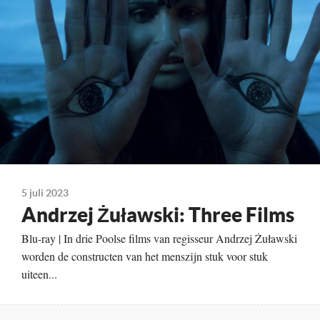
Te zien vanaf
31-07-2023
Land
Polen, 1971
5 juli 2023
Andrzej Żuławski: Three Films
Blu-ray | In drie Poolse films van regisseur Andrzej Żuławski
worden de constructen van het menszijn stuk voor stuk
uiteen...