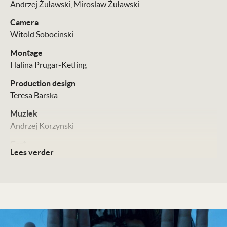
Andrzej Żuławski
Miroslaw Żuławski
Camera
Witold Sobocinski
Montage
Halina Prugar-Ketling
Production design
Teresa Barska
Muziek
Andrzej Korzynski
Cast
Lees verder
Leszek Teleszyński
Malgorzata Braunek
Jan Nowicki
Distributie
Eureka (blu-ray)
Technische Details
Kleur, 107 minuten