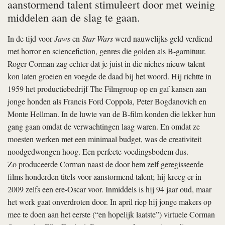
aanstormend talent stimuleert door met weinig
middelen aan de slag te gaan.
In de tijd voor
Jaws
en
Star Wars
werd nauwelijks geld verdiend
met horror en sciencefiction, genres die golden als B-garnituur.
Roger Corman zag echter dat je juist in die niches nieuw talent
kon laten groeien en voegde de daad bij het woord. Hij richtte in
1959 het productiebedrijf The Filmgroup op en gaf kansen aan
jonge honden als Francis Ford Coppola, Peter Bogdanovich en
Monte Hellman. In de luwte van de B-film konden die lekker hun
gang gaan omdat de verwachtingen laag waren. En omdat ze
moesten werken met een minimaal budget, was de creativiteit
noodgedwongen hoog. Een perfecte voedingsbodem dus.
Zo produceerde Corman naast de door hem zelf geregisseerde
films honderden titels voor aanstormend talent; hij kreeg er in
2009 zelfs een ere-Oscar voor. Inmiddels is hij 94 jaar oud, maar
het werk gaat onverdroten door. In april riep hij jonge makers op
mee te doen aan het eerste (“en hopelijk laatste”) virtuele Corman