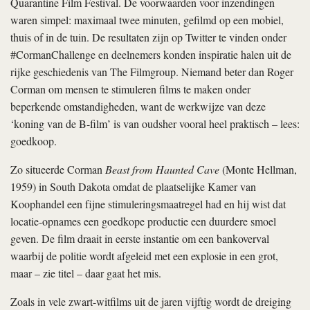
Quarantine Film Festival. De voorwaarden voor inzendingen
waren simpel: maximaal twee minuten, gefilmd op een mobiel,
thuis of in de tuin. De resultaten zijn op Twitter te vinden onder
#CormanChallenge en deelnemers konden inspiratie halen uit de
rijke geschiedenis van The Filmgroup. Niemand beter dan Roger
Corman om mensen te stimuleren films te maken onder
beperkende omstandigheden, want de werkwijze van deze
‘koning van de B-film’ is van oudsher vooral heel praktisch – lees:
goedkoop.
Zo situeerde Corman
Beast from Haunted Cave
(Monte Hellman,
1959) in South Dakota omdat de plaatselijke Kamer van
Koophandel een fijne stimuleringsmaatregel had en hij wist dat
locatie-opnames een goedkope productie een duurdere smoel
geven. De film draait in eerste instantie om een bankoverval
waarbij de politie wordt afgeleid met een explosie in een grot,
maar – zie titel – daar gaat het mis.
Zoals in vele zwart-witfilms uit de jaren vijftig wordt de dreiging