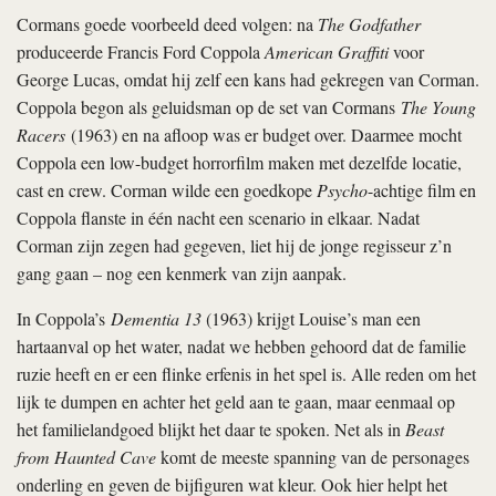
Cormans goede voorbeeld deed volgen:
na
The Godfather
produceerde Francis Ford Coppola
American Graffiti
voor
George Lucas, omdat hij zelf een kans had gekregen van Corman.
Coppola begon als geluidsman op de set van Cormans
The Young
Racers
(1963) en na afloop was er budget over. Daarmee mocht
Coppola een low-budget horrorfilm maken met dezelfde locatie,
cast en crew. Corman wilde een goedkope
Psycho
-achtige film en
Coppola flanste in één nacht een scenario in elkaar. Nadat
Corman zijn zegen had gegeven, liet hij de jonge regisseur z’n
gang gaan – nog een kenmerk van zijn aanpak.
In Coppola’s
Dementia 13
(1963) krijgt Louise’s man een
hartaanval op het water, nadat we hebben gehoord dat de familie
ruzie heeft en er een flinke erfenis in het spel is. Alle reden om het
lijk te dumpen en achter het geld aan te gaan, maar eenmaal op
het familielandgoed blijkt het daar te spoken. Net als in
Beast
from Haunted Cave
komt de meeste spanning van de personages
onderling en geven de bijfiguren wat kleur. Ook hier helpt het