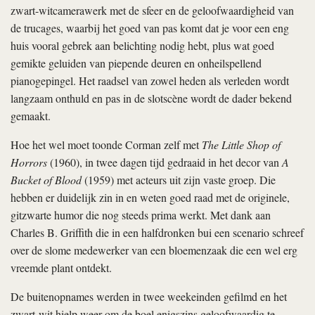
zwart-witcamerawerk met de sfeer en de geloofwaardigheid van
de trucages, waarbij het goed van pas komt dat je voor een eng
huis vooral gebrek aan belichting nodig hebt, plus wat goed
gemikte geluiden van piepende deuren en onheilspellend
pianogepingel. Het raadsel van zowel heden als verleden wordt
langzaam onthuld en pas in de slotscène wordt de dader bekend
gemaakt.
Hoe het wel moet toonde Corman zelf met
The Little Shop of
Horrors
(1960), in twee dagen tijd gedraaid in het decor van
A
Bucket of Blood
(1959) met acteurs uit zijn vaste groep. Die
hebben er duidelijk zin in en weten goed raad met de originele,
gitzwarte humor die nog steeds prima werkt. Met dank aan
Charles B. Griffith die in een halfdronken bui een scenario schreef
over de slome medewerker van een bloemenzaak die een wel erg
vreemde plant ontdekt.
De buitenopnames werden in twee weekeinden gefilmd en het
zwart-wit hielp weer om de boel enigszins geloofwaardig te