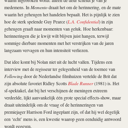
waarin ingebroken wordt: alleen de deur scheidt je van je
medemens. In
Memento
draait het om de herinnering, en de mate
waarin het geheugen het handelen bepaalt. Het is pijnlijk te zien
hoe de sterk spelende Guy Pearce (
L.A. Confidential
) in zijn
geheugen graaft naar momenten van geluk. Hoe herkenbaar:
herinneringen die je kwijt wilt blijven juist hangen, terwijl
sommige dierbare momenten met het verstrijken van de jaren
langzaam vervagen en hun intensiteit verliezen.
Dat idee komt bij Nolan niet uit de lucht vallen. Tijdens een
interview met de regisseur ter gelegenheid van de toernee van
Following
door de Nederlandse filmhuizen vertelde de Brit dat
zijn absolute favoriet Ridley Scotts
Blade Runner
(1981) is. Het
sf-spektakel, dat bij het verschijnen de meningen extreem
verdeelde, lijkt aanvankelijk één grote special effects-show, maar
draait uiteindelijk om de vraag of de herinneringen van
premiejager Harrison Ford ingeplant zijn, of dat hij wel degelijk
een ‘echt’ mens is, een kwestie waarop geen eenduidig antwoord
wordt gegeven.