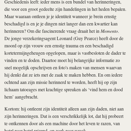
Geschiedenis leeft: ieder mens is een bundel van herinneringen,
die voor een groot gedeelte zijn handelingen in het heden bepalen.
Maar waaraan ontleen je je identiteit wanneer je brein ernstig
beschadigd is en je je dingen niet langer dan een kwartier kan
herinneren? Om die fascinerende vraag draait het in
Memento
.
De jonge verzekeringsagent Leonard (Guy Pearce) heeft door de
moord op zijn vrouw een ernstig trauma en een beschadigd
kortetermijngeheugen opgelopen, maar is vastbesloten de dader te
vinden en te doden. Daartoe moet hij belangrijke informatie zo
snel mogelijk opschrijven en foto’s maken van mensen waarvan
hij denkt dat ze iets met de zaak te maken hebben. En om iedere
ochtend aan zijn missie herinnerd te worden, heeft hij op zijn
lichaam tatoeages met krachtige spreuken als ‘vind hem en dood
hem’ aangebracht.
Kortom: hij ontleent zijn identiteit alleen aan zijn daden, niet aan
zijn herinneringen. Dat is een verschrikkelijk lot, dat hij probeert
te ontkennen door als een machine door het leven te razen, van
hotel naar hotel reizend, op zoek naar wraak.