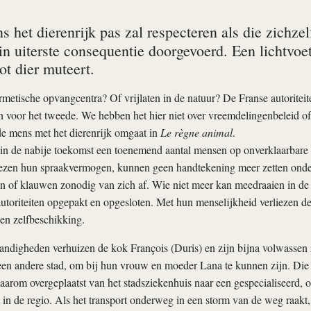
 het dierenrijk pas zal respecteren als die zichze
in uiterste consequentie doorgevoerd. Een lichtvoet
ot dier muteert.
rmetische opvangcentra? Of vrijlaten in de natuur? De Franse autoriteit
n voor het tweede. We hebben het hier niet over vreemdelingenbeleid o
de mens met het dierenrijk omgaat in
Le règne animal
.
in de nabije toekomst een toenemend aantal mensen op onverklaarbare 
iezen hun spraakvermogen, kunnen geen handtekening meer zetten onder
en of klauwen zonodig van zich af. Wie niet meer kan meedraaien in d
utoriteiten opgepakt en opgesloten. Met hun menselijkheid verliezen de
en zelfbeschikking.
andigheden verhuizen de kok François (Duris) en zijn bijna volwassen
een andere stad, om bij hun vrouw en moeder Lana te kunnen zijn. Die 
aarom overgeplaatst van het stadsziekenhuis naar een gespecialiseerd
n de regio. Als het transport onderweg in een storm van de weg raakt,