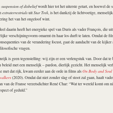
e
suspension of disbelief
wordt hier tot het uiterste getart, en hoewel de 
an
extraterrestrials
uit
Star Trek
, is het dankzij de lichtvoetige, menselij
ring het van het ongeloof wint.
el daarin heeft het energieke spel van Duris als vader François, die uit 
lijke verschijningsvorm omarmt én haar los durft te laten. Omdat de fi
onsequenties van de verandering focust, gaat de aandacht van de kijker a
filosofische vragen.
nrijk is geen tegenstelling: wij zijn er een verlengstuk van. Door dat te
n beleid met een menselijk – pardon, dierlijk gezicht. Het menselijk ver
e met dat rijk, kwam eerder aan de orde in films als
On Body and Soul
walkers
(2020). Omdat dat niet zonder slag of stoot zal gaan, haalt vad
an van de Franse verzetsdichter René Char: “Wat ter wereld komt om nie
espect of geduld.”