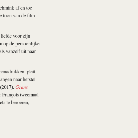
schmink af en toe
ke toon van de film
liefde voor zijn
lm op de persoonlijke
ls vanzelf uit naar
 benadrukken, pleit
langen naar herstel
(2017),
Gräns
er François tweemaal
ts te beroeren,