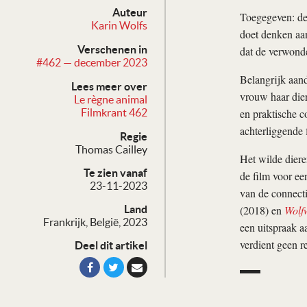
Auteur
Toegegeven: d
Karin Wolfs
doet denken a
Verschenen in
dat de verwonde
#462 — december 2023
Belangrijk aande
Lees meer over
vrouw haar dier
Le règne animal
en praktische c
Filmkrant 462
achterliggende 
Regie
Thomas Cailley
Het wilde diere
Te zien vanaf
de film voor ee
23-11-2023
van de connecti
(2018) en
Wolf
Land
Frankrijk, België, 2023
een uitspraak a
verdient geen r
Deel dit artikel