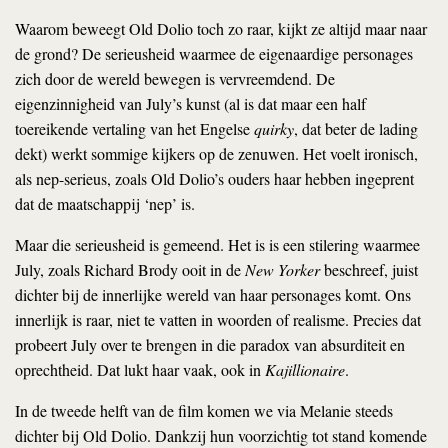
Waarom beweegt Old Dolio toch zo raar, kijkt ze altijd maar naar
de grond? De serieusheid waarmee de eigenaardige personages
zich door de wereld bewegen is vervreemdend. De
eigenzinnigheid van July’s kunst (al is dat maar een half
toereikende vertaling van het Engelse
quirky
, dat beter de lading
dekt) werkt sommige kijkers op de zenuwen. Het voelt ironisch,
als nep-serieus, zoals Old Dolio’s ouders haar hebben ingeprent
dat de maatschappij ‘nep’ is.
Maar die serieusheid is gemeend. Het is is een stilering waarmee
July, zoals Richard Brody ooit in de
New Yorker
beschreef, juist
dichter bij de innerlijke wereld van haar personages komt. Ons
innerlijk is raar, niet te vatten in woorden of realisme. Precies dat
probeert July over te brengen in die paradox van absurditeit en
oprechtheid. Dat lukt haar vaak, ook in
Kajillionaire
.
In de tweede helft van de film komen we via Melanie steeds
dichter bij Old Dolio. Dankzij hun voorzichtig tot stand komende