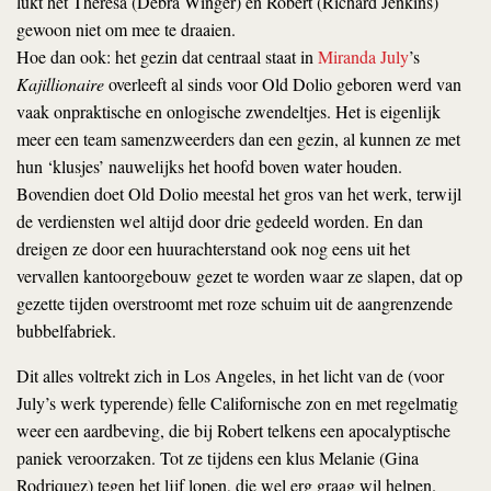
lukt het Theresa (Debra Winger) en Robert (Richard Jenkins)
gewoon niet om mee te draaien.
Hoe dan ook: het gezin dat centraal staat in
Miranda July
’s
Kajillionaire
overleeft al sinds voor Old Dolio geboren werd van
vaak onpraktische en onlogische zwendeltjes. Het is eigenlijk
meer een team samenzweerders dan een gezin, al kunnen ze met
hun ‘klusjes’ nauwelijks het hoofd boven water houden.
Bovendien doet Old Dolio meestal het gros van het werk, terwijl
de verdiensten wel altijd door drie gedeeld worden. En dan
dreigen ze door een huurachterstand ook nog eens uit het
vervallen kantoorgebouw gezet te worden waar ze slapen, dat op
gezette tijden overstroomt met roze schuim uit de aangrenzende
bubbelfabriek.
Dit alles voltrekt zich in Los Angeles, in het licht van de (voor
July’s werk typerende) felle Californische zon en met regelmatig
weer een aardbeving, die bij Robert telkens een apocalyptische
paniek veroorzaken. Tot ze tijdens een klus Melanie (Gina
Rodriquez) tegen het lijf lopen, die wel erg graag wil helpen.