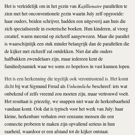
Het is verleidelijk om in het gezin van
Kajillionaire
parallellen te
zien met het onconventionele gezin waarin July zelf opgroeide:
haar ouders, beiden schrijver, hadden een uitgeverij aan huis die
zich specialiseerde in esoterische boeken. Hun kinderen, al vroeg
creatief, waren meestal op zichzelf aangewezen.
Maar die parallel
is waarschijnlijk een stuk minder belangrijk dan de parallellen die
de kijker met zichzelf zal ontdekken. Niet dat alle ouders
halfbakken zwendelaars zijn, maar iedereen kent de
familiedynamiek waar we soms zo hopeloos in vast kunnen lopen.
Het is een herkenning die tegelijk ook verontrustend is. Het komt
dicht
bij wat Sigmund Freud als
Unheimliche
beschreef: iets wat
onbekend of zelfs vreemd zou moeten zijn, maar vertrouwd voelt.
Het resultaat is griezelig, we snappen niet waar de herkenbaarheid
vandaan komt. Ook dat is typisch voor het werk van July: haar
kleine, herkenbare verhalen over eenzame mensen die een
connectie proberen te maken zijn opvallend serieus in hun
raarheid, waardoor er een afstand tot de kijker ontstaat.