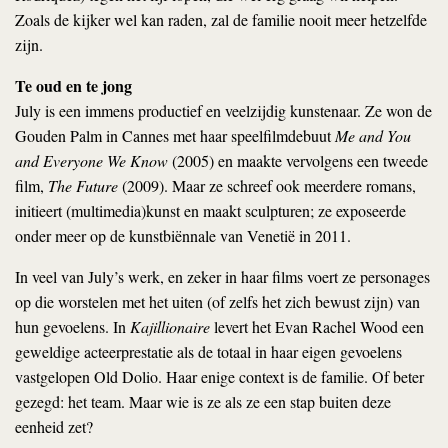
Zoals de kijker wel kan raden, zal de familie nooit meer hetzelfde
zijn.
Te oud en te jong
July is een immens productief en veelzijdig kunstenaar. Ze won de
Gouden Palm in Cannes met haar speelfilmdebuut
Me and You
and Everyone We Know
(2005) en maakte vervolgens een tweede
film,
The Future
(2009). Maar ze schreef ook meerdere romans,
initieert (multimedia)kunst en maakt sculpturen; ze exposeerde
onder meer op de kunstbiënnale van Venetië in 2011.
In veel van July’s werk, en zeker in haar films voert ze personages
op die worstelen met het uiten (of zelfs het zich bewust zijn) van
hun gevoelens. In
Kajillionaire
levert het Evan Rachel Wood een
geweldige acteerprestatie als de totaal in haar eigen gevoelens
vastgelopen Old Dolio. Haar enige context is de familie. Of beter
gezegd: het team. Maar wie is ze als ze een stap buiten deze
eenheid zet?