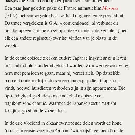
baasjes die zich in de loop der jaren over hem ontfermen.
Een paar jaar geleden pakte de Franse animatiefilm
Marona
(2019) met een vergelijkbaar verhaal origineel en expressief uit.
Daarmee vergeleken is
Gohan
conventioneel, al verbindt dit
hondje op een slimme en sympathieke manier drie verhalen (met
elk een andere regisseur) over het vinden van je plaats in de
wereld.
In de eerste episode ziet een oudere Japanse ingenieur zijn leven
in Thailand plots onderuitgehaald worden. Zijn werkgever dwingt
hem met pensioen te gaan, maar hij verzet zich. Op datzelfde
moment ontfermt hij zich over een jonge pup die hij op straat
vindt, hoewel huisdieren verboden zijn in zijn appartement. Die
opstandigheid geeft deze melancholieke episode een
tragikomische charme, waarmee de Japanse acteur Yasushi
Kitajima goed uit de voeten kan.
In de drie vloeiend in elkaar overlopende delen wordt de hond
(door zijn eerste verzorger Gohan, ‘witte rijst’, genoemd) ouder