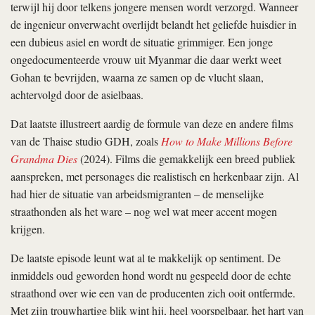
terwijl hij door telkens jongere mensen wordt verzorgd. Wanneer
de ingenieur onverwacht overlijdt belandt het geliefde huisdier in
een dubieus asiel en wordt de situatie grimmiger. Een jonge
ongedocumenteerde vrouw uit Myanmar die daar werkt weet
Gohan te bevrijden, waarna ze samen op de vlucht slaan,
achtervolgd door de asielbaas.
Dat laatste illustreert aardig de formule van deze en andere films
van de Thaise studio GDH, zoals
How to Make Millions Before
Grandma Dies
(2024). Films die gemakkelijk een breed publiek
aanspreken, met personages die realistisch en herkenbaar zijn. Al
had hier de situatie van arbeidsmigranten – de menselijke
straathonden als het ware – nog wel wat meer accent mogen
krijgen.
De laatste episode leunt wat al te makkelijk op sentiment. De
inmiddels oud geworden hond wordt nu gespeeld door de echte
straathond over wie een van de producenten zich ooit ontfermde.
Met zijn trouwhartige blik wint hij, heel voorspelbaar, het hart van