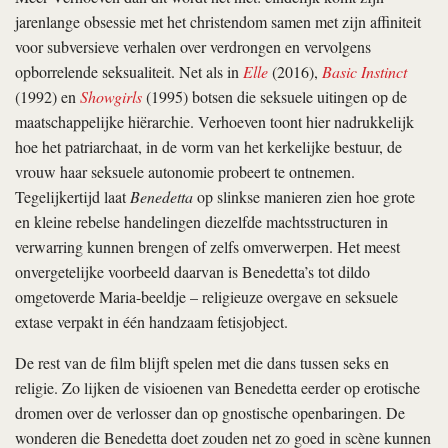
jarenlange obsessie met het christendom samen met zijn affiniteit
voor subversieve verhalen over verdrongen en vervolgens
opborrelende seksualiteit. Net als in
Elle
(2016),
Basic Instinct
(1992) en
Showgirls
(1995) botsen die seksuele uitingen op de
maatschappelijke hiërarchie. Verhoeven toont hier nadrukkelijk
hoe het patriarchaat, in de vorm van het kerkelijke bestuur, de
vrouw haar seksuele autonomie probeert te ontnemen.
Tegelijkertijd laat
Benedetta
op slinkse manieren zien hoe grote
en kleine rebelse handelingen diezelfde machtsstructuren in
verwarring kunnen brengen of zelfs omverwerpen. Het meest
onvergetelijke voorbeeld daarvan is Benedetta’s tot dildo
omgetoverde Maria-beeldje – religieuze overgave en seksuele
extase verpakt in één handzaam fetisjobject.
De rest van de film blijft spelen met die dans tussen seks en
religie. Zo lijken de visioenen van Benedetta eerder op erotische
dromen over de verlosser dan op gnostische openbaringen. De
wonderen die Benedetta doet zouden net zo goed in scène kunnen