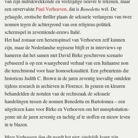
van zijn indrukwekkende en veelzijdige oeuvre te rekenen, maar
een onvervalste
Paul Verhoeven
, dat is
Benedetta
wél. De
gelaagde, erotische thriller plaats de seksuele verlangens van twee
nonnen tegen de achtergrond van een religieus-politiek
schermspel in zeventiende-eeuws Italië.
Het had zomaar een hersenspinsel van Verhoeven zelf kunnen
zijn, maar de Nederlandse regisseur blijft er in interviews op
hameren dat het samen met David Birke geschreven scenario
gebaseerd is op een waargebeurd verhaal van een Italiaanse non
die terechtstond voor haar homoseksualiteit. Een gebeurtenis die
historicus Judith C. Brown in de jaren zeventig toevallig ontdekte
tijdens research in archieven in Florence. In geuren en kleuren
behandelden de notulen van de rechtszaak de seksuele
handelingen tussen de nonnen Benedetta en Bartolomea – een
uitgelezen kans voor Birke en Verhoeven om het nunsploitation-
genre uit de jaren zeventig en tachtig af te stoffen en nieuw leven
in te blazen.
Meer Verhoeven dan dit wordt het niet: eindelijk komt zijn