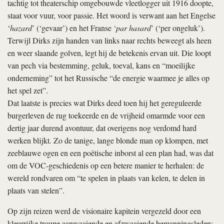
tachtig tot theaterschip omgebouwde vleetlogger uit 1916 doopte,
staat voor vuur, voor passie. Het woord is verwant aan het Engelse
‘
hazard
’ (‘gevaar’) en het Franse ‘
par hasard
’ (‘per ongeluk’).
Terwijl Dirks zijn handen van links naar rechts beweegt als heen
en weer slaande golven, legt hij de betekenis ervan uit. Die loopt
van pech via bestemming, geluk, toeval, kans en “moeilijke
onderneming” tot het Russische “de energie waarmee je alles op
het spel zet”.
Dat laatste is precies wat Dirks deed toen hij het gereguleerde
burgerleven de rug toekeerde en de vrijheid omarmde voor een
dertig jaar durend avontuur, dat overigens nog verdomd hard
werken blijkt. Zo de tanige, lange blonde man op klompen, met
zeeblauwe ogen en een poëtische inborst al een plan had, was dat
om de VOC-geschiedenis op een betere manier te herhalen: de
wereld rondvaren om “te spelen in plaats van kelen, te delen in
plaats van stelen”.
Op zijn reizen werd de visionaire kapitein vergezeld door een
kleurrijke troupe aanwaaiende en afzwaaiende bemanningsleden: