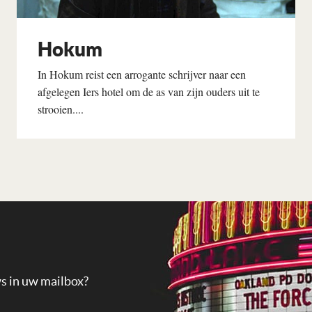
Hokum
In Hokum reist een arrogante schrijver naar een
afgelegen Iers hotel om de as van zijn ouders uit te
strooien....
Lees verder
ws in uw mailbox?