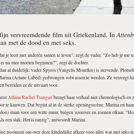
Attenb
fijn vervreemdende film uit Griekenland. In
an met de dood en met seks.
dat je leert met anderen samen te leven”, zegt de vader. “Zo heb je me n
er nu mee moeten beginnen?”, zegt de dochter.
an al duidelijk: vader Spyros (Vangelis Mourikis) is stervende. Plotsel
 Marina (Ariane Labed) gedwongen volwassen te worden. Ze verzorgt ha
n bereiden ze de uitvaart voor.
rist
Athina Rachel Tsangari
brengt haar verhaal niet chronologisch en 
voor te kauwen. Dat begint al in de sterke openingsscène. Marina en haar
ou) staan voor een witte muur, buigen voorover en zoenen elkaar. “Hoe
Als een slak. Het is ranzig”, antwoordt Marina.
 pogingen om over deze kinderlijke afkeer voor alles wat met seks te