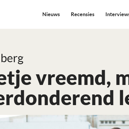
Nieuws
Recensies
Interview
nberg
etje vreemd, 
erdonderend l