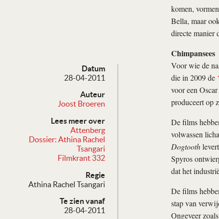
komen, vormen 
Bella, maar ook
directe manier 
Chimpansees
Voor wie de naa
Datum
die in 2009 de
28-04-2011
voor een Oscar 
Auteur
produceert op z
Joost Broeren
Lees meer over
De films hebben
Attenberg
volwassen lich
Dossier: Athina Rachel
Dogtooth
lever
Tsangari
Spyros ontwierp
Filmkrant 332
dat het industri
Regie
Athina Rachel Tsangari
De films hebben
Te zien vanaf
stap van verwij
28-04-2011
Ongeveer zoals 