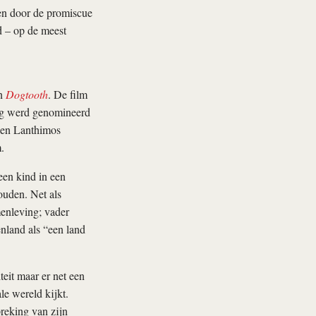
en door de promiscue
d – op de meest
an
Dogtooth
. De film
ing werd genomineerd
, en Lanthimos
.
een kind in een
ouden. Net als
enleving; vader
nland als “een land
teit maar er net een
e wereld kijkt.
reking van zijn