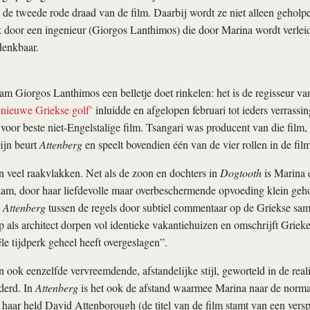
de tweede rode draad van de film. Daarbij wordt ze niet alleen geholp
 door een ingenieur (Giorgos Lanthimos) die door Marina wordt verlei
denkbaar.
m Giorgos Lanthimos een belletje doet rinkelen: het is de regisseur v
‘nieuwe Griekse golf’
inluidde en afgelopen februari tot ieders verrass
voor beste niet-Engelstalige film. Tsangari was producent van die film
ijn beurt
Attenberg
en speelt bovendien één van de vier rollen in de film
 veel raakvlakken. Net als de zoon en dochters in
Dogtooth
is Marina 
aam, door haar liefdevolle maar overbeschermende opvoeding klein geh
t
Attenberg
tussen de regels door subtiel commentaar op de Griekse sam
 als architect dorpen vol identieke vakantiehuizen en omschrijft Grieke
ële tijdperk geheel heeft overgeslagen”.
 ook eenzelfde vervreemdende, afstandelijke stijl, geworteld in de reali
derd. In
Attenberg
is het ook de afstand waarmee Marina naar de normal
haar held David Attenborough (de titel van de film stamt van een versp