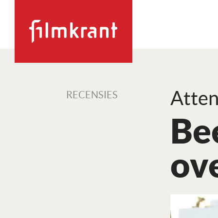
Atte
RECENSIES
Be
ov