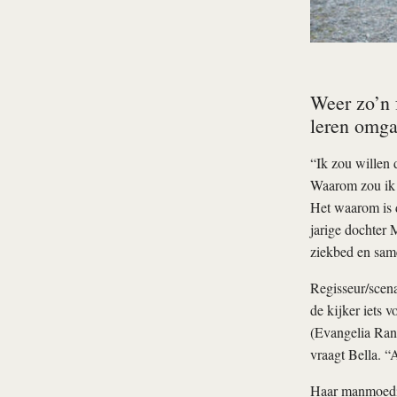
Weer zo’n 
leren omga
“Ik zou willen 
Waarom zou ik 
Het waarom is d
jarige dochter
ziekbed en same
Regisseur/scena
de kijker iets 
(Evangelia Rand
vraagt Bella. “
Haar manmoedige