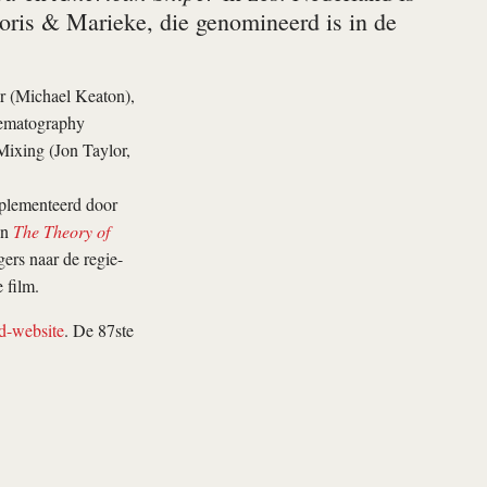
oris & Marieke, die genomineerd is in de
r (Michael Keaton),
nematography
ixing (Jon Taylor,
mplementeerd door
n
The Theory of
ers naar de regie-
 film.
d-website
. De 87ste