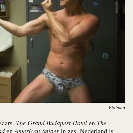
Birdman
The Grand Budapest Hotel
The
scars.
en
od
American Sniper
en
in zes. Nederland is