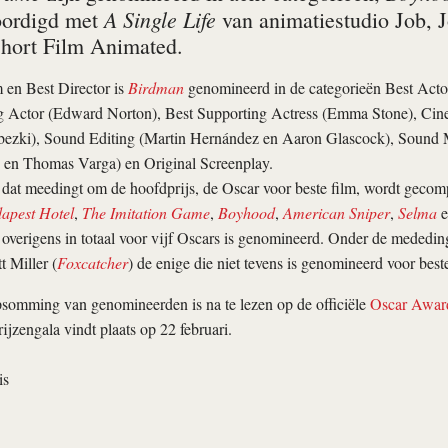
A Single Life
oordigd met
van animatiestudio Job, J
Short Film Animated.
 en Best Director is
Birdman
genomineerd in de categorieën Best Acto
g Actor (Edward Norton), Best Supporting Actress (Emma Stone), Ci
zki), Sound Editing (Martin Hernández en Aaron Glascock), Sound M
en Thomas Varga) en Original Screenplay.
ms dat meedingt om de hoofdprijs, de Oscar voor beste film, wordt geco
apest Hotel
,
The Imitation Game
,
Boyhood
,
American Sniper
,
Selma
e
t overigens in totaal voor vijf Oscars is genomineerd. Onder de mededing
t Miller (
Foxcatcher
) de enige die niet tevens is genomineerd voor beste
somming van genomineerden is na te lezen op de officiële
Oscar Awar
rijzengala vindt plaats op 22 februari.
is