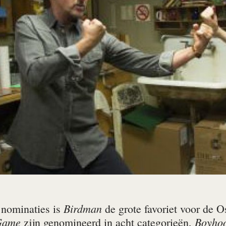
Birdman
nominaties is
de grote favoriet voor de O
 Game
Boyho
zijn genomineerd in acht categorieën,