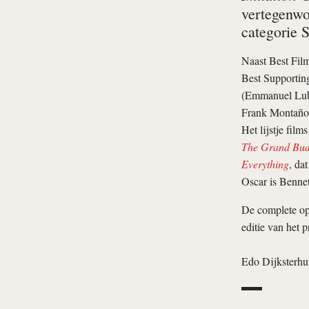
vertegenw
categorie 
Naast Best Film
Best Supportin
(Emmanuel Lube
Frank Montaño 
Het lijstje fil
The Grand Bud
Everything
, da
Oscar is Bennet
De complete op
editie van het p
Edo Dijksterhu