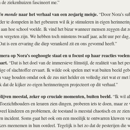
 de ziekenhuizen fascineert me.”
naar het verhaal van een zesjarig meisje.
n monde
“Door Nora’s subj
er te dompelen in het gebeuren wil ik je stimuleren in eigen herinnerin
 aan hoe school voelde. Ik vind het bizar wanneer mensen zeggen dat z
n vergeten zijn. We hebben toch minstens twaalf jaar, acht uur per dag
at is een ervaring die diep verankerd zit en ons gevormd heeft.”
era op Nora’s ooghoogte staat en u focust op haar reacties voelen
aart.
“Dat is het doel van de immersieve filmstijl, de realiteit van het pe
uige of slachtoffer ervaart. Ik wilde ook spelen met wat buiten beeld geb
n vaag houden omdat ook de zus niet helder en volledig ziet wat er met 
 dat de kijker zo eigen herinneringen projecteert op dit verhaal.”
ijven meestal, zeker op cruciale momenten, buiten beeld.
“Ik wil a
 Toezichthouders en leraren zien dingen, proberen iets te doen, maar ze
veel kinderen en problemen, de toestand is meestal chaotisch en ze zie
n incident. Soms gaat het ook om een moeilijk te ontwarren kluwen van 
ers meenemen in hun oordeel. Tegelijk is het zo dat de pesterijen die 