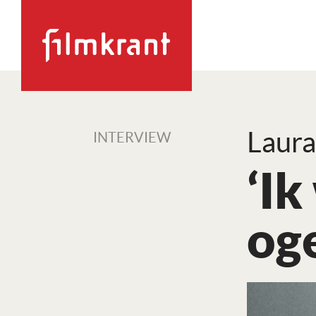
Laura
INTERVIEW
‘Ik
oge