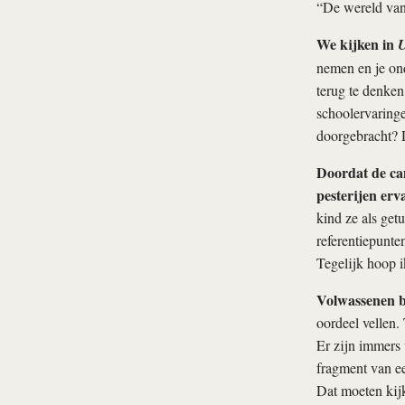
“De wereld van
We kijken in
U
nemen en je ond
terug te denken
schoolervaringe
doorgebracht? D
Doordat de cam
pesterijen erv
kind ze als get
referentiepunte
Tegelijk hoop ik
Volwassenen bl
oordeel vellen.
Er zijn immers 
fragment van ee
Dat moeten kijk