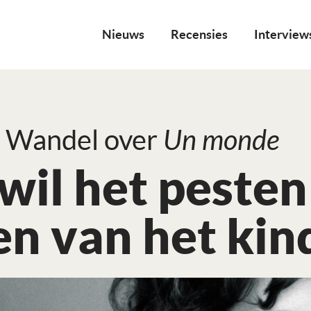
Nieuws
Recensies
Interview
 Wandel over
Un monde
 wil het peste
n van het kind