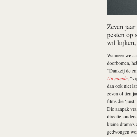
Zeven jaar
pesten op 
wil kijken,
Wanneer we aan
doorbomen, hebb
“Dankzij de emp
Un monde
, “v
dan ook niet la
zeven of tien ja
films die ‘juist’
Die aanpak vraa
directie, ouders
kleine drama’s d
gedwongen word