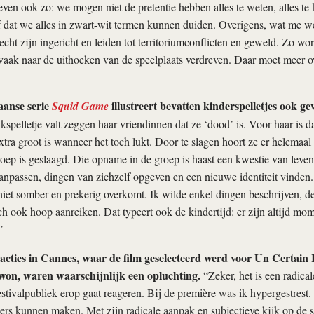
leven ook zo: we mogen niet de pretentie hebben alles te weten, alles te
 dat we alles in zwart-wit termen kunnen duiden. Overigens, wat me wel
lecht zijn ingericht en leiden tot territoriumconflicten en geweld. Zo wo
 vaak naar de uithoeken van de speelplaats verdreven. Daar moet meer 
aanse serie
illustreert bevatten kinderspelletjes ook ge
Squid Game
lkspelletje valt zeggen haar vriendinnen dat ze ‘dood’ is. Voor haar is d
tra groot is wanneer het toch lukt. Door te slagen hoort ze er helemaal 
oep is geslaagd. Die opname in de groep is haast een kwestie van leve
anpassen, dingen van zichzelf opgeven en een nieuwe identiteit vinden
iet somber en prekerig overkomt. Ik wilde enkel dingen beschrijven, d
h ook hoop aanreiken. Dat typeert ook de kindertijd: er zijn altijd mom
”
eacties in Cannes, waar de film geselecteerd werd voor Un Certain
 won, waren waarschijnlijk een opluchting.
“Zeker, het is een radical
estivalpubliek erop gaat reageren. Bij de première was ik hypergestrest.
ders kunnen maken. Met zijn radicale aanpak en subjectieve kijk op de