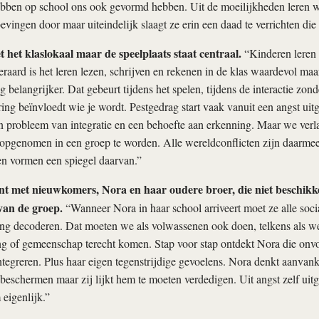
ben op school ons ook gevormd hebben. Uit de moeilijkheden leren w
evingen door maar uiteindelijk slaagt ze erin een daad te verrichten die
t het klaslokaal maar de speelplaats staat centraal.
“Kinderen leren 
eraard is het leren lezen, schrijven en rekenen in de klas waardevol maar
og belangrijker. Dat gebeurt tijdens het spelen, tijdens de interactie zo
ring beïnvloedt wie je wordt. Pestgedrag start vaak vanuit een angst uit
 probleem van integratie en een behoefte aan erkenning. Maar we verl
 opgenomen in een groep te worden. Alle wereldconflicten zijn daarme
n vormen een spiegel daarvan.”
t met nieuwkomers, Nora en haar oudere broer, die niet beschikk
van de groep.
“Wanneer Nora in haar school arriveert moet ze alle soci
g decoderen. Dat moeten we als volwassenen ook doen, telkens als w
g of gemeenschap terecht komen. Stap voor stap ontdekt Nora die onv
ntegreren. Plus haar eigen tegenstrijdige gevoelens. Nora denkt aanvanke
 beschermen maar zij lijkt hem te moeten verdedigen. Uit angst zelf uit
 eigenlijk.”