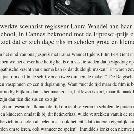
 werkte scenarist-regisseur Laura Wandel aan haa
school, in Cannes bekroond met de Fipresci-prijs 
 ziet dat er zich dagelijks in scholen grote en klei
 het eind van ons gesprek met Laura Wandel tijdens Film Fest Gent in
en we het erover hoe heftig het is om vast te stellen dat pestgedrag op 
athische kracht van cinema kan ik dat duidelijk maken.” Er waren zev
ijf jaar om de film te schrijven en twee om hem te maken”. De Belgisch
ten vastpinnen op een tijdsplanning. Want “niet de tijd maar de film is 
ar nodig blijken, dan is het maar zo. Ja, het leven is kort, maar ik maak 
 zijn dan tien die zus en zo zijn.”
gt om research: “Ik nam de tijd om te observeren in scholen, te praten
 en kinderen omdat ik bij dit fictieverhaal wilde vertrekken vanuit de rea
ie zich in scholen afspelen maar ook het feit “dat kinderen eigenlijk con
en om te leren, ook wanneer ze spelen”. Inmiddels lonkt een nieuwe 