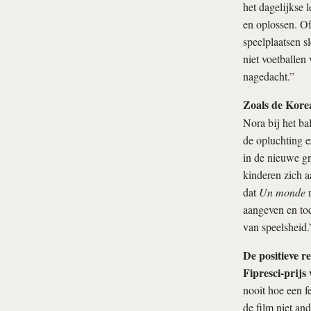
het dagelijkse 
en oplossen. Of
speelplaatsen s
niet voetballen
nagedacht.”
Zoals de Kore
Nora bij het ba
de opluchting ex
in de nieuwe gr
kinderen zich a
dat
Un monde
n
aangeven en toc
van speelsheid.
De positieve r
Fipresci-prijs
nooit hoe een f
de film niet an