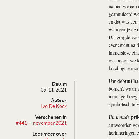
namen we een r
geannuleerd we
en dat was een 
wanneer je de o
Dat zorgde voor
evenement na d
immersieve cine
was mooi: we kr
krachtigste mom
Uw debuut had
Datum
bomen’, waarmee
09-11-2021
montage kreeg i
Auteur
symbolisch terw
Ivo De Kock
prik
Un monde
Verschenen in
#441 — november 2021
antwoorden geve
herinneringen e
Lees meer over