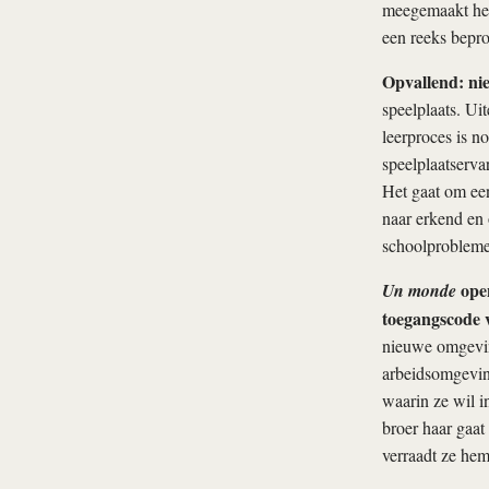
meegemaakt heb
een reeks bepro
Opvallend: nie
speelplaats. Uit
leerproces is n
speelplaatserva
Het gaat om een
naar erkend en
schoolprobleme
open
Un monde
toegangscode 
nieuwe omgevin
arbeidsomgevin
waarin ze wil i
broer haar gaat
verraadt ze hem