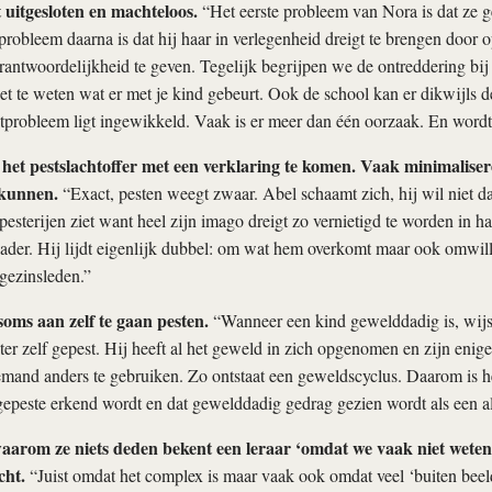
t uitgesloten en machteloos.
“Het eerste probleem van Nora is dat ze 
 probleem daarna is dat hij haar in verlegenheid dreigt te brengen door 
rantwoordelijkheid te geven. Tegelijk begrijpen we de ontreddering bij
niet te weten wat er met je kind gebeurt. Ook de school kan er dikwijls d
tprobleem ligt ingewikkeld. Vaak is er meer dan één oorzaak. En word
n het pestslachtoffer met een verklaring te komen. Vaak minimalise
 kunnen.
“Exact, pesten weegt zwaar. Abel schaamt zich, hij wil niet da
 pesterijen ziet want heel zijn imago dreigt zo vernietigd te worden in h
ader. Hij lijdt eigenlijk dubbel: om wat hem overkomt maar ook omwill
 gezinsleden.”
soms aan zelf te gaan pesten.
“Wanneer een kind gewelddadig is, wijs
ter zelf gepest. Hij heeft al het geweld in zich opgenomen en zijn enig
mand anders te gebruiken. Zo ontstaat een geweldscyclus. Daarom is he
gepeste erkend wordt en dat gewelddadig gedrag gezien wordt als een a
arom ze niets deden bekent een leraar ‘omdat we vaak niet weten
cht.
“Juist omdat het complex is maar vaak ook omdat veel ‘buiten beeld’