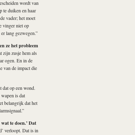
gescheiden wordt van
op te duiken en haar
 de vader; het moet
e vinger niet op
t er lang gezwegen.”
ren ze het probleem
t zijn zusje hem als
aar ogen. En in de
e van de impact die
t dat op een wond.
e wapen is dat
t belangrijk dat het
larmsignaal.”
 wat te doen.’ Dat
 verloopt. Dat is in