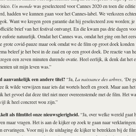
isico.
Un monde
was geselecteerd voor Cannes 2020 en toen die editie
rd, hadden we kunnen gaan voor het Cannes-label. We verkozen echter
gok. Want we kregen geen garantie dat hij geselecteerd zou worden; je
fficiële brief van het festival ontvangt. En die kwam pas drie dagen voo
 euforie natuurlijk. Omdat het Cannes was, omdat het ging om het eerst
e grote covid-pauze maar ook omdat we de film op groot doek konden 
ma beleef je het best in de zaal en op een groot doek. De reactie van 
egen een zeven minuten durende ovatie. Heel eerlijk, ik denk dat het 
enten uit mijn leven was.”
 aanvankelijk een andere titel?
“Ja,
La naissance des arbres
, ‘De g
 ik wilde verwijzen naar iets dat wortels heeft en groeit. Maar aan het
k het gevoel dat deze titel niet meer overeenstemde met de film. Het wa
ijl ik heel concreet wou zijn.”
kelt als filmtitel onze nieuwsgierigheid.
“Ja, over welke wereld gaat h
n maar vragen. Het is aan de kijker op zoek te gaan naar verklaringen,
n ervaringen. Voor mij is de uitdaging de kijker te betrekken bij de fil