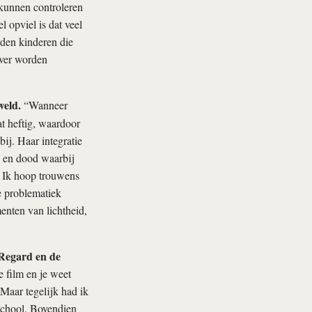
 kunnen controleren
 opviel is dat veel
rden kinderen die
over worden
weld.
“Wanneer
at heftig, waardoor
bij. Haar integratie
n en dood waarbij
. Ik hoop trouwens
e problematiek
enten van lichtheid,
 Regard en de
e film en je weet
 Maar tegelijk had ik
 school. Bovendien