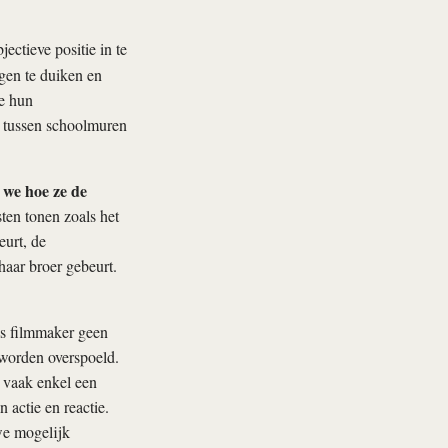
ectieve positie in te
gen te duiken en
e hun
, tussen schoolmuren
 we hoe ze de
sten tonen zoals het
eurt, de
haar broer gebeurt.
ls filmmaker geen
 worden overspoeld.
n vaak enkel een
actie en reactie.
we mogelijk