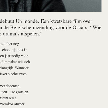
r debuut Un monde. Een kwetsbare film over
en de Belgische inzending voor de Oscars. “Wie
ne drama’s afspelen.”
 oktober nog
school tijdloos is:
en jaar nodig voor
e filmmaker wil zich
belangrijk. Wanneer
liever slechts twee
 met docenten,
liteit.” De grote en
stant leren,
microkos alweer: